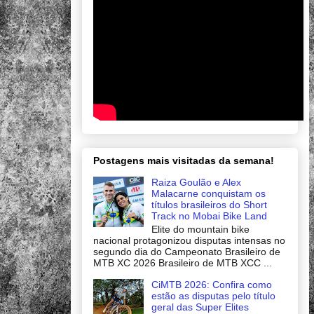
Postagens mais visitadas da semana!
Raiza Goulão e Alex
Malacarne conquistam os
títulos brasileiros do Short
Track no Mobai Bike Land
Elite do mountain bike
nacional protagonizou disputas intensas no
segundo dia do Campeonato Brasileiro de
MTB XC 2026 Brasileiro de MTB XCC ...
CiMTB 2026: Confira como
estão as disputas pelo título
geral das Super Elites