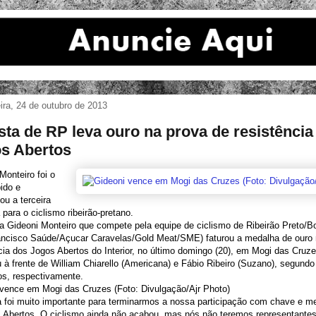
eira, 24 de outubro de 2013
ista de RP leva ouro na prova de resistência
s Abertos
Monteiro foi o
ido e
ou a terceira
para o ciclismo ribeirão-pretano.
ta Gideoni Monteiro que compete pela equipe de ciclismo de Ribeirão Preto/B
ancisco Saúde/Açucar Caravelas/Gold Meat/SME) faturou a medalha de ouro 
cia dos Jogos Abertos do Interior, no último domingo (20), em Mogi das Cruze
u à frente de William Chiarello (Americana) e Fábio Ribeiro (Suzano), segundo 
os, respectivamente.
 vence em Mogi das Cruzes (Foto: Divulgação/Ajr Photo)
ia foi muito importante para terminarmos a nossa participação com chave e m
s Abertos. O ciclismo ainda não acabou, mas nós não teremos representante