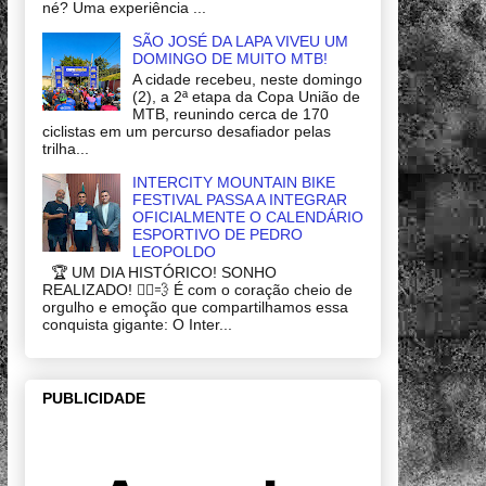
né? Uma experiência ...
SÃO JOSÉ DA LAPA VIVEU UM
DOMINGO DE MUITO MTB!
A cidade recebeu, neste domingo
(2), a 2ª etapa da Copa União de
MTB, reunindo cerca de 170
ciclistas em um percurso desafiador pelas
trilha...
INTERCITY MOUNTAIN BIKE
FESTIVAL PASSA A INTEGRAR
OFICIALMENTE O CALENDÁRIO
ESPORTIVO DE PEDRO
LEOPOLDO
🏆 UM DIA HISTÓRICO! SONHO
REALIZADO! 🚴‍♂️💨 É com o coração cheio de
orgulho e emoção que compartilhamos essa
conquista gigante: O Inter...
PUBLICIDADE