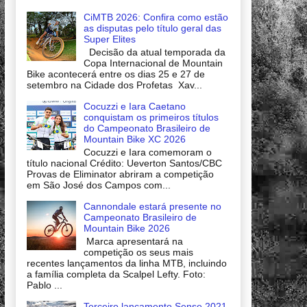
CiMTB 2026: Confira como estão
as disputas pelo título geral das
Super Elites
Decisão da atual temporada da
Copa Internacional de Mountain
Bike acontecerá entre os dias 25 e 27 de
setembro na Cidade dos Profetas Xav...
Cocuzzi e Iara Caetano
conquistam os primeiros títulos
do Campeonato Brasileiro de
Mountain Bike XC 2026
Cocuzzi e Iara comemoram o
título nacional Crédito: Ueverton Santos/CBC
Provas de Eliminator abriram a competição
em São José dos Campos com...
Cannondale estará presente no
Campeonato Brasileiro de
Mountain Bike 2026
Marca apresentará na
competição os seus mais
recentes lançamentos da linha MTB, incluindo
a família completa da Scalpel Lefty. Foto:
Pablo ...
Terceiro lançamento Sense 2021