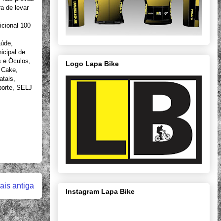
a de levar
icional 100
aúde,
icipal de
s e Óculos,
Logo Lapa Bike
 Cake,
tais,
sporte, SELJ
is antiga
Instagram Lapa Bike