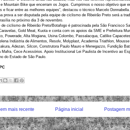
e Mountain Bike que encerram os Jogos. Cumprimos o nosso objetivo que er
 e ficar entre as melhores equipes”, destacou o técnico Marcelo Donnabella.
a prova a ser disputada pela equipe de ciclismo de Ribeirão Preto será a trad
asília no próximo dia 3 de novembro.
 de ciclismo de Ribeirão Preto/Botafogo é patrocinada pela São Francisco S
Caravelas, Gold Meat, Kuota e conta com os apoios da SME e Prefeitura Mun
eto, Powerade, Alta Mogiana, Usina Colombo, Passalacqua, Catlike Capacete
lena Indústria de Alimentos, Resolv, Molyplast, Academia Triathlon, Mousse
akura, Adezan, Silcon, Construtora Paulo Mauro e Menegazzo, Fundição Bata
a Mafra, Cece Acessórios. Apoio Institucional Lei Paulista de Incentivo ao E
no do Estado de São Paulo.
FPC
em mais recente
Página inicial
Postagem ma