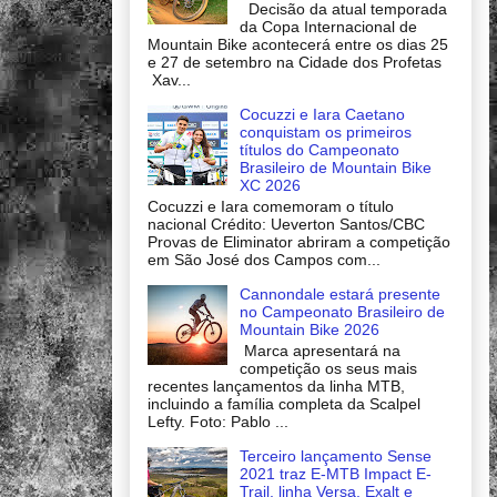
Decisão da atual temporada
da Copa Internacional de
Mountain Bike acontecerá entre os dias 25
e 27 de setembro na Cidade dos Profetas
Xav...
Cocuzzi e Iara Caetano
conquistam os primeiros
títulos do Campeonato
Brasileiro de Mountain Bike
XC 2026
Cocuzzi e Iara comemoram o título
nacional Crédito: Ueverton Santos/CBC
Provas de Eliminator abriram a competição
em São José dos Campos com...
Cannondale estará presente
no Campeonato Brasileiro de
Mountain Bike 2026
Marca apresentará na
competição os seus mais
recentes lançamentos da linha MTB,
incluindo a família completa da Scalpel
Lefty. Foto: Pablo ...
Terceiro lançamento Sense
2021 traz E-MTB Impact E-
Trail, linha Versa, Exalt e