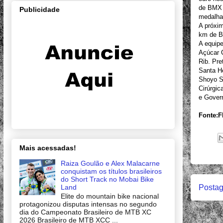
de BMX 
Publicidade
medalhas
A próxim
km de Br
A equipe
Açúcar 
Rib. Pr
Santa He
Shoyo S
Cirúrgic
e Gover
Fonte:
Mais acessadas!
Raiza Goulão e Alex Malacarne
conquistam os títulos brasileiros
do Short Track no Mobai Bike
Land
Postag
Elite do mountain bike nacional
protagonizou disputas intensas no segundo
dia do Campeonato Brasileiro de MTB XC
2026 Brasileiro de MTB XCC ...