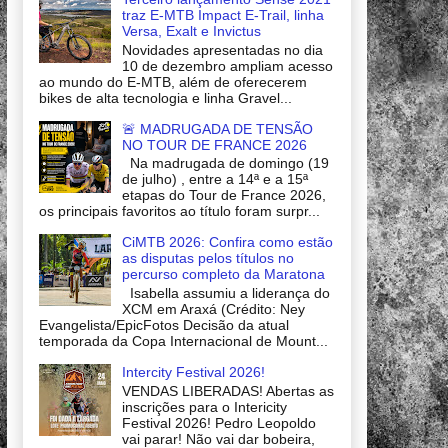
traz E-MTB Impact E-Trail, linha
Versa, Exalt e Invictus
Novidades apresentadas no dia
10 de dezembro ampliam acesso
ao mundo do E-MTB, além de oferecerem
bikes de alta tecnologia e linha Gravel...
🚨 MADRUGADA DE TENSÃO
NO TOUR DE FRANCE 2026
Na madrugada de domingo (19
de julho) , entre a 14ª e a 15ª
etapas do Tour de France 2026,
os principais favoritos ao título foram surpr...
CiMTB 2026: Confira como estão
as disputas pelos títulos no
percurso completo da Maratona
Isabella assumiu a liderança do
XCM em Araxá (Crédito: Ney
Evangelista/EpicFotos Decisão da atual
temporada da Copa Internacional de Mount...
Intercity Festival 2026!
VENDAS LIBERADAS! Abertas as
inscrições para o Intericity
Festival 2026! Pedro Leopoldo
vai parar! Não vai dar bobeira,