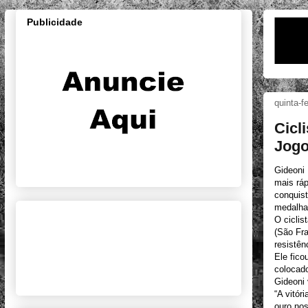
Publicidade
quinta-f
Cicl
Jogo
Gideoni 
mais ráp
conquist
medalha 
O ciclis
(São Fr
resistên
Ele fico
colocad
Gideoni
“A vitór
ouro no