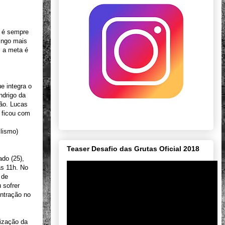
a é sempre
ingo mais
s a meta é
e integra o
ndrigo da
ão. Lucas
r ficou com
lismo)
Teaser Desafio das Grutas Oficial 2018
do (25),
as 11h. No
 de
 sofrer
entração no
lização da