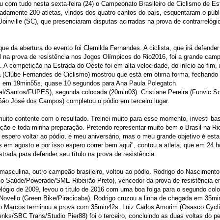
com tudo nesta sexta-feira (24) o Campeonato Brasileiro de Ciclismo de Es
damente 200 atletas, vindos dos quatro cantos do país, esquentaram o públ
Joinville (SC), que presenciaram disputas acirradas na prova de contrarrelógio
ue da abertura do evento foi Clemilda Fernandes. A ciclista, que irá defender
l na prova de resistência nos Jogos Olímpicos do Rio2016, foi a grande camp
. A competição na Estrada do Oeste foi em alta velocidade, do início ao fim,
a (Clube Fernandes de Ciclismo) mostrou que está em ótima forma, fechando 
 em 19min55s, quase 10 segundos para Ana Paula Polegatch
al/Santos/FUPES), segunda colocada (20min03). Cristiane Pereira (Funvic So
São José dos Campos) completou o pódio em terceiro lugar.
uito contente com o resultado. Treinei muito para esse momento, investi ba
ção e toda minha preparação. Pretendo representar muito bem o Brasil na Ri
spero voltar ao pódio, é meu aniversário, mas o meu grande objetivo é est
 em agosto e por isso espero correr bem aqui", contou a atleta, que em 24 ho
strada para defender seu título na prova de resistência.
 masculina, outro campeão brasileiro, voltou ao pódio. Rodrigo do Nasciment
co Saúde/Powerade/SME Ribeirão Preto), vencedor da prova de resistência e
elógio de 2009, levou o título de 2016 com uma boa folga para o segundo col
ovello (Green Bike/Piracicaba). Rodrigo cruzou a linha de chegada em 35mi
o Marcos terminou a prova com 35min42s. Luiz Carlos Amorim (Osasco Cycl
ks/SBC Trans/Studio Pier88) foi o terceiro, concluindo as duas voltas do p