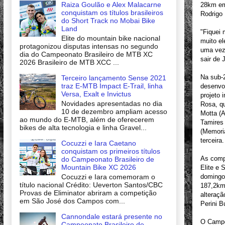
Raiza Goulão e Alex Malacarne
28km em
conquistam os títulos brasileiros
Rodrigo
do Short Track no Mobai Bike
Land
"Fiquei 
Elite do mountain bike nacional
muito e
protagonizou disputas intensas no segundo
uma vez 
dia do Campeonato Brasileiro de MTB XC
sair de 
2026 Brasileiro de MTB XCC ...
Na sub-2
Terceiro lançamento Sense 2021
traz E-MTB Impact E-Trail, linha
desenvol
Versa, Exalt e Invictus
projeto 
Novidades apresentadas no dia
Rosa, q
10 de dezembro ampliam acesso
Motta (A
ao mundo do E-MTB, além de oferecerem
Tamires
bikes de alta tecnologia e linha Gravel...
(Memori
terceira.
Cocuzzi e Iara Caetano
conquistam os primeiros títulos
As comp
do Campeonato Brasileiro de
Mountain Bike XC 2026
Elite e
Cocuzzi e Iara comemoram o
domingo 
título nacional Crédito: Ueverton Santos/CBC
187,2km.
Provas de Eliminator abriram a competição
alteraçã
em São José dos Campos com...
Perini B
Cannondale estará presente no
O Campeo
Campeonato Brasileiro de