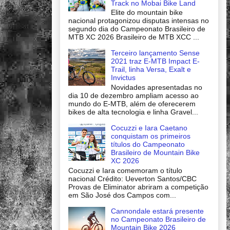
Track no Mobai Bike Land
Elite do mountain bike
nacional protagonizou disputas intensas no
segundo dia do Campeonato Brasileiro de
MTB XC 2026 Brasileiro de MTB XCC ...
Terceiro lançamento Sense
2021 traz E-MTB Impact E-
Trail, linha Versa, Exalt e
Invictus
Novidades apresentadas no
dia 10 de dezembro ampliam acesso ao
mundo do E-MTB, além de oferecerem
bikes de alta tecnologia e linha Gravel...
Cocuzzi e Iara Caetano
conquistam os primeiros
títulos do Campeonato
Brasileiro de Mountain Bike
XC 2026
Cocuzzi e Iara comemoram o título
nacional Crédito: Ueverton Santos/CBC
Provas de Eliminator abriram a competição
em São José dos Campos com...
Cannondale estará presente
no Campeonato Brasileiro de
Mountain Bike 2026