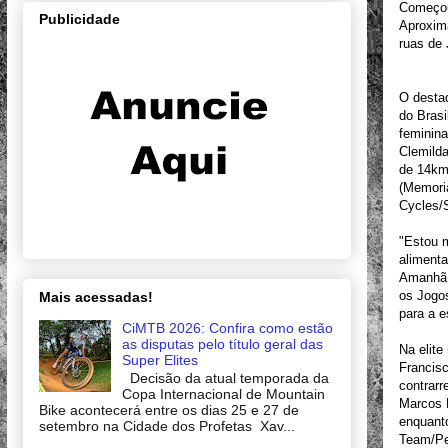
Começou 
Publicidade
Aproxima
ruas de 
O destaq
do Brasi
feminina
Clemild
de 14km
(Memori
Cycles/
"Estou m
alimenta
Amanhã e
os Jogos
Mais acessadas!
para a e
CiMTB 2026: Confira como estão
as disputas pelo título geral das
Na elite
Super Elites
Francis
Decisão da atual temporada da
contrarr
Copa Internacional de Mountain
Marcos N
Bike acontecerá entre os dias 25 e 27 de
enquant
setembro na Cidade dos Profetas Xav...
Team/Pen