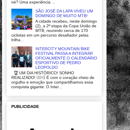
né? Uma experiência ...
SÃO JOSÉ DA LAPA VIVEU UM
DOMINGO DE MUITO MTB!
A cidade recebeu, neste domingo
(2), a 2ª etapa da Copa União de
MTB, reunindo cerca de 170
ciclistas em um percurso desafiador pelas
trilha...
INTERCITY MOUNTAIN BIKE
FESTIVAL PASSA A INTEGRAR
OFICIALMENTE O CALENDÁRIO
ESPORTIVO DE PEDRO
LEOPOLDO
🏆 UM DIA HISTÓRICO! SONHO
REALIZADO! 🚴‍♂️💨 É com o coração cheio de
orgulho e emoção que compartilhamos essa
conquista gigante: O Inter...
PUBLICIDADE