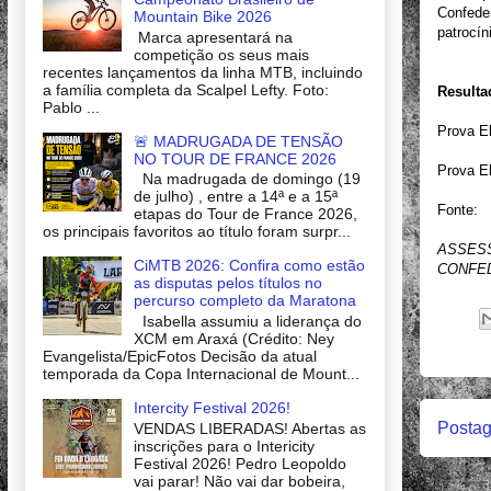
Confede
Mountain Bike 2026
patrocín
Marca apresentará na
competição os seus mais
recentes lançamentos da linha MTB, incluindo
a família completa da Scalpel Lefty. Foto:
Resulta
Pablo ...
Prova El
🚨 MADRUGADA DE TENSÃO
NO TOUR DE FRANCE 2026
Prova El
Na madrugada de domingo (19
de julho) , entre a 14ª e a 15ª
Fonte:
etapas do Tour de France 2026,
os principais favoritos ao título foram surpr...
ASSES
CiMTB 2026: Confira como estão
CONFED
as disputas pelos títulos no
percurso completo da Maratona
Isabella assumiu a liderança do
XCM em Araxá (Crédito: Ney
Evangelista/EpicFotos Decisão da atual
temporada da Copa Internacional de Mount...
Intercity Festival 2026!
Postag
VENDAS LIBERADAS! Abertas as
inscrições para o Intericity
Festival 2026! Pedro Leopoldo
vai parar! Não vai dar bobeira,