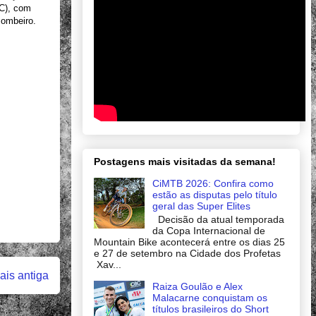
CC), com
Bombeiro.
Postagens mais visitadas da semana!
CiMTB 2026: Confira como
estão as disputas pelo título
geral das Super Elites
Decisão da atual temporada
da Copa Internacional de
Mountain Bike acontecerá entre os dias 25
e 27 de setembro na Cidade dos Profetas
Xav...
is antiga
Raiza Goulão e Alex
Malacarne conquistam os
títulos brasileiros do Short