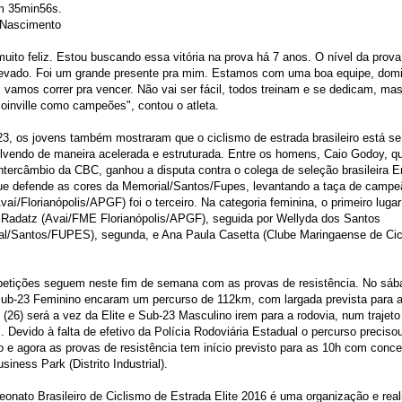
 35min56s.
 Nascimento
muito feliz. Estou buscando essa vitória na prova há 7 anos. O nível da prov
levado. Foi um grande presente pra mim. Estamos com uma boa equipe, dom
vamos correr pra vencer. Não vai ser fácil, todos treinam e se dedicam, ma
Joinville como campeões", contou o atleta.
3, os jovens também mostraram que o ciclismo de estrada brasileiro está se
vendo de maneira acelerada e estruturada. Entre os homens, Caio Godoy, qu
intercâmbio da CBC, ganhou a disputa contra o colega de seleção brasileira E
ue defende as cores da Memorial/Santos/Fupes, levantando a taça de campe
vaí/Florianópolis/APGF) foi o terceiro. Na categoria feminina, o primeiro luga
 Radatz (Avai/FME Florianópolis/APGF), seguida por Wellyda dos Santos
al/Santos/FUPES), segunda, e Ana Paula Casetta (Clube Maringaense de Cic
etições seguem neste fim de semana com as provas de resistência. No sába
 Sub-23 Feminino encaram um percurso de 112km, com largada prevista para 
(26) será a vez da Elite e Sub-23 Masculino irem para a rodovia, num trajeto
 Devido à falta de efetivo da Polícia Rodoviária Estadual o percurso precisou
o e agora as provas de resistência tem início previsto para as 10h com conc
usiness Park (Distrito Industrial).
nato Brasileiro de Ciclismo de Estrada Elite 2016 é uma organização e rea