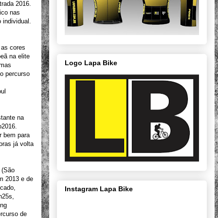
trada 2016.
ico nas
 individual.
 as cores
eã na elite
Logo Lapa Bike
 mas
o percurso
ul
stante na
o2016.
ar bem para
ras já volta
o (São
m 2013 e de
ocado,
Instagram Lapa Bike
n25s,
ing
ercurso de