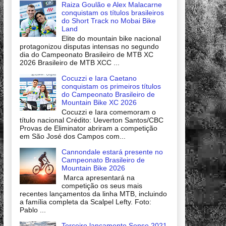
Raiza Goulão e Alex Malacarne
conquistam os títulos brasileiros
do Short Track no Mobai Bike
Land
Elite do mountain bike nacional
protagonizou disputas intensas no segundo
dia do Campeonato Brasileiro de MTB XC
2026 Brasileiro de MTB XCC ...
Cocuzzi e Iara Caetano
conquistam os primeiros títulos
do Campeonato Brasileiro de
Mountain Bike XC 2026
Cocuzzi e Iara comemoram o
título nacional Crédito: Ueverton Santos/CBC
Provas de Eliminator abriram a competição
em São José dos Campos com...
Cannondale estará presente no
Campeonato Brasileiro de
Mountain Bike 2026
Marca apresentará na
competição os seus mais
recentes lançamentos da linha MTB, incluindo
a família completa da Scalpel Lefty. Foto:
Pablo ...
Terceiro lançamento Sense 2021