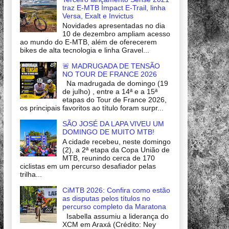
traz E-MTB Impact E-Trail, linha
Versa, Exalt e Invictus
Novidades apresentadas no dia
10 de dezembro ampliam acesso
ao mundo do E-MTB, além de oferecerem
bikes de alta tecnologia e linha Gravel...
🚨 MADRUGADA DE TENSÃO
NO TOUR DE FRANCE 2026
Na madrugada de domingo (19
de julho) , entre a 14ª e a 15ª
etapas do Tour de France 2026,
os principais favoritos ao título foram surpr...
SÃO JOSÉ DA LAPA VIVEU UM
DOMINGO DE MUITO MTB!
A cidade recebeu, neste domingo
(2), a 2ª etapa da Copa União de
MTB, reunindo cerca de 170
ciclistas em um percurso desafiador pelas
trilha...
CiMTB 2026: Confira como estão
as disputas pelos títulos no
percurso completo da Maratona
Isabella assumiu a liderança do
XCM em Araxá (Crédito: Ney