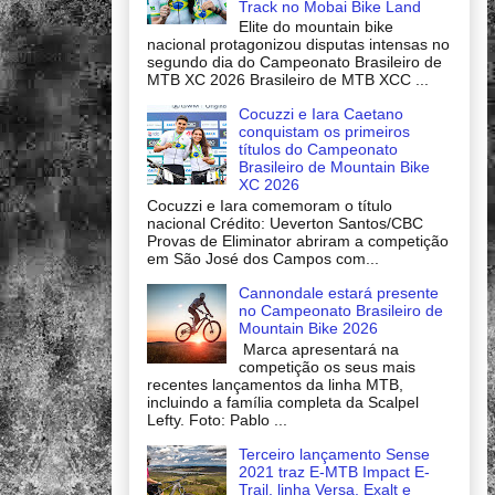
Track no Mobai Bike Land
Elite do mountain bike
nacional protagonizou disputas intensas no
segundo dia do Campeonato Brasileiro de
MTB XC 2026 Brasileiro de MTB XCC ...
Cocuzzi e Iara Caetano
conquistam os primeiros
títulos do Campeonato
Brasileiro de Mountain Bike
XC 2026
Cocuzzi e Iara comemoram o título
nacional Crédito: Ueverton Santos/CBC
Provas de Eliminator abriram a competição
em São José dos Campos com...
Cannondale estará presente
no Campeonato Brasileiro de
Mountain Bike 2026
Marca apresentará na
competição os seus mais
recentes lançamentos da linha MTB,
incluindo a família completa da Scalpel
Lefty. Foto: Pablo ...
Terceiro lançamento Sense
2021 traz E-MTB Impact E-
Trail, linha Versa, Exalt e