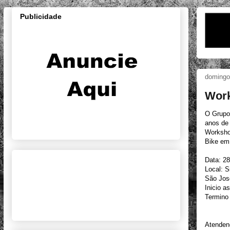
Publicidade
domingo,
Work
O Grupo
anos de 
Worksho
Bike em
Data: 2
Local: S
São Jos
Inicio a
Termino
Atendend