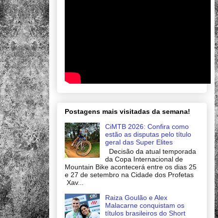
Postagens mais visitadas da semana!
CiMTB 2026: Confira como
estão as disputas pelo título
geral das Super Elites
Decisão da atual temporada
da Copa Internacional de
Mountain Bike acontecerá entre os dias 25
e 27 de setembro na Cidade dos Profetas
Xav...
Raiza Goulão e Alex
Malacarne conquistam os
títulos brasileiros do Short