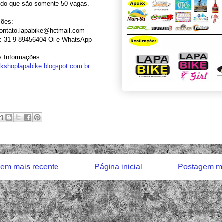
do que são somente 50 vagas.
ções:
contato.lapabike@hotmail.com
e: 31 9 89456404 Oi e WhatsApp
s Informações:
kshoplapabike.blogspot.com.br
em mais recente
Página inicial
Postagem ma