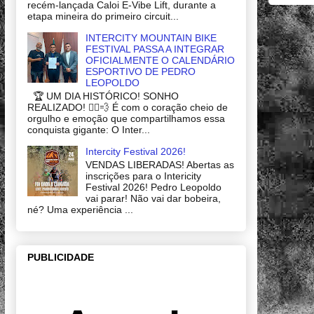
recém-lançada Caloi E-Vibe Lift, durante a
etapa mineira do primeiro circuit...
INTERCITY MOUNTAIN BIKE
FESTIVAL PASSA A INTEGRAR
OFICIALMENTE O CALENDÁRIO
ESPORTIVO DE PEDRO
LEOPOLDO
🏆 UM DIA HISTÓRICO! SONHO
REALIZADO! 🚴‍♂️💨 É com o coração cheio de
orgulho e emoção que compartilhamos essa
conquista gigante: O Inter...
Intercity Festival 2026!
VENDAS LIBERADAS! Abertas as
inscrições para o Intericity
Festival 2026! Pedro Leopoldo
vai parar! Não vai dar bobeira,
né? Uma experiência ...
PUBLICIDADE