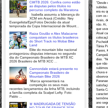
CiMTB 2026: Confira como estão
"Desde o
as disputas pelos títulos no
subidas.
percurso completo da Maratona
era eu 
Isabella assumiu a liderança do
com os d
XCM em Araxá (Crédito: Ney
rivais, 
Evangelista/EpicFotos Decisão da atual
não. Aí,
temporada da Copa Internacional de Mount...
que usou
Atual c
Raiza Goulão e Alex Malacarne
conquistam os títulos brasileiros
colocaç
do Short Track no Mobai Bike
Pscheidt
Land
Tânia Pi
Elite do mountain bike nacional
Panini, 
protagonizou disputas intensas no segundo
Campeã a
dia do Campeonato Brasileiro de MTB XC
dias. "N
2026 Brasileiro de MTB XCC ...
que não 
subimos
Cannondale estará presente no
chuva e 
Campeonato Brasileiro de
Mountain Bike 2026
observo
Marca apresentará na
Paranae
competição os seus mais
satisfaç
recentes lançamentos da linha MTB, incluindo
Santa C
a família completa da Scalpel Lefty. Foto:
caracter
Pablo ...
termômet
ano segu
🚨 MADRUGADA DE TENSÃO
menor, 
NO TOUR DE FRANCE 2026