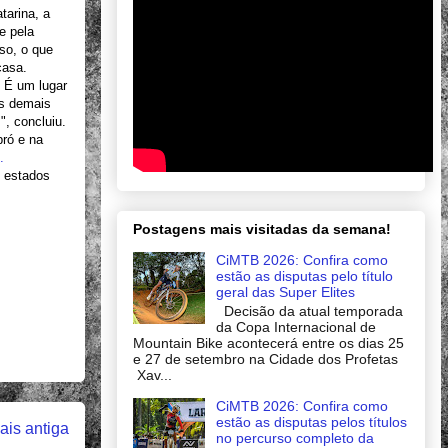
tarina, a
e pela
eso, o que
casa.
 É um lugar
as demais
", concluiu.
pró e na
.
6 estados
Postagens mais visitadas da semana!
CiMTB 2026: Confira como
estão as disputas pelo título
geral das Super Elites
Decisão da atual temporada
da Copa Internacional de
Mountain Bike acontecerá entre os dias 25
e 27 de setembro na Cidade dos Profetas
Xav...
CiMTB 2026: Confira como
estão as disputas pelos títulos
is antiga
no percurso completo da