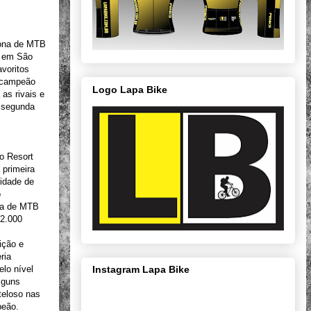
tona de MTB
, em São
avoritos
e-campeão
Logo Lapa Bike
as rivais e
a segunda
o Resort
 primeira
nidade de
ó
ova de MTB
 2.000
ição e
ria
lo nível
Instagram Lapa Bike
lguns
uteloso nas
peão.