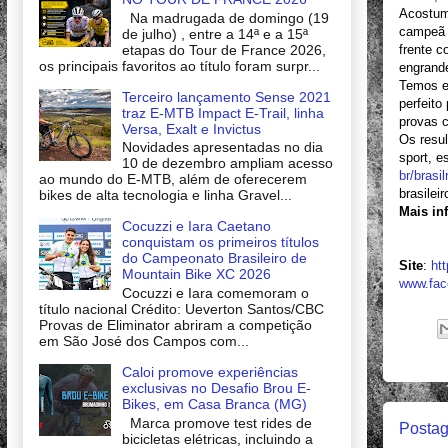
Acostuma
Na madrugada de domingo (19
campeã e
de julho) , entre a 14ª e a 15ª
etapas do Tour de France 2026,
frente c
os principais favoritos ao título foram surpr...
engrande
Temos e
Terceiro lançamento Sense 2021
perfeito
traz E-MTB Impact E-Trail, linha
provas c
Versa, Exalt e Invictus
Os resul
Novidades apresentadas no dia
sport, e
10 de dezembro ampliam acesso
br/brasi
ao mundo do E-MTB, além de oferecerem
brasilei
bikes de alta tecnologia e linha Gravel...
Mais in
Cocuzzi e Iara Caetano
conquistam os primeiros títulos
do Campeonato Brasileiro de
Site
:
ht
Mountain Bike XC 2026
www.fa
Cocuzzi e Iara comemoram o
título nacional Crédito: Ueverton Santos/CBC
Provas de Eliminator abriram a competição
em São José dos Campos com...
Caloi promove experiências
exclusivas no Desafio Brou E-
Bikes, em Casa Branca (MG)
Marca promove test rides de
Postag
bicicletas elétricas, incluindo a