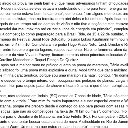
 início da prova me senti bem e vi que meus adversários tinham dificuldade
 Fiquei na dúvida se eles estavam controlando o ritmo para terem energia no 
que realmente estava bem fisicamente", comentou. "Em alguns momentos and
emais ciclistas, mas na terceira serra abri deles e fui embora. Após ficar no
depois de um tempo saí do campo de visão e não tive a noção se eles estava
 resolvi dar meu máximo até cruzar a linha de chegada em primeiro", comple
 a competição como preparação para a Brasil Ride, de 15 a 22 de outubro, n
ampeão do Festival Brasil Ride Botucatu, o suíço Lukas Kaufmann terminou 
ão, em 5h47min10. Completaram o pódio Hugo Prado Neto, Érick Bruske e Ri
, entre terceiro e quinto lugares, respectivamente. Na elite feminina, além 
ckler e da vice Viviane Favery, ficaram entre as cinco primeiras colocadas A
Karoline Mariechen e Raquel França De Queiroz.
pós ser a melhor tanto no prólogo quanto na prova de maratona, Tânia avali
o sábado foi uma prova mais explosiva e curta. Você tinha que dar o máximo 
é minha característica, porque sou uma maratonista nata", contou. "No domi
 e descemos o tempo inteiro, com pouquíssimos pedaços de planos. Largam
com frio, para depois parar de chover e ficar só lama, o que é bem complica
u.
nse, mas radicada em Indaial (SC) desde os 7 anos de idade, Tânia não esc
ão com a vitória. "Para mim foi muito importante e super especial vencer o 
atarina, porque me preparo desde o começo do ano para provas com essas
ísticas, que são as competições na faixa de 70 km ou mais", comentou. "Fo
ro para o Brasileiro de Maratona, em São Fidélis (RJ). Fui campeã em 2014,
inte e vou tentar buscar essa camisa de novo. A dificuldade no Rio de Janei
mas o Warm Up mostrou que estou no caminho certo", completou.