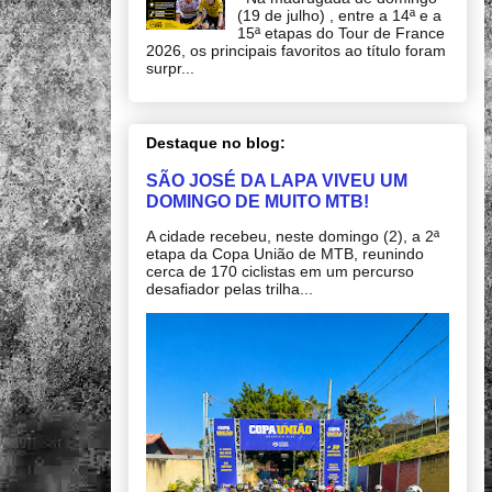
(19 de julho) , entre a 14ª e a
15ª etapas do Tour de France
2026, os principais favoritos ao título foram
surpr...
Destaque no blog:
SÃO JOSÉ DA LAPA VIVEU UM
DOMINGO DE MUITO MTB!
A cidade recebeu, neste domingo (2), a 2ª
etapa da Copa União de MTB, reunindo
cerca de 170 ciclistas em um percurso
desafiador pelas trilha...