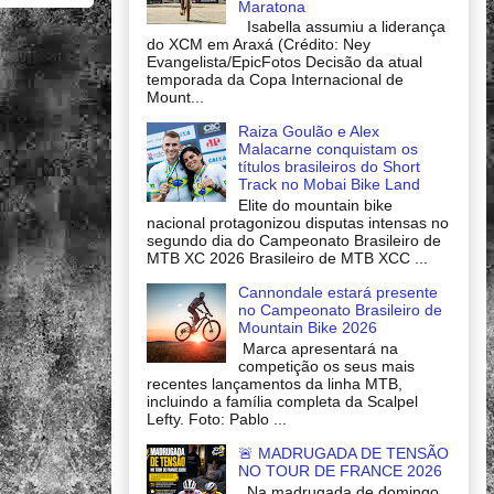
Maratona
Isabella assumiu a liderança
do XCM em Araxá (Crédito: Ney
Evangelista/EpicFotos Decisão da atual
temporada da Copa Internacional de
Mount...
Raiza Goulão e Alex
Malacarne conquistam os
títulos brasileiros do Short
Track no Mobai Bike Land
Elite do mountain bike
nacional protagonizou disputas intensas no
segundo dia do Campeonato Brasileiro de
MTB XC 2026 Brasileiro de MTB XCC ...
Cannondale estará presente
no Campeonato Brasileiro de
Mountain Bike 2026
Marca apresentará na
competição os seus mais
recentes lançamentos da linha MTB,
incluindo a família completa da Scalpel
Lefty. Foto: Pablo ...
🚨 MADRUGADA DE TENSÃO
NO TOUR DE FRANCE 2026
Na madrugada de domingo