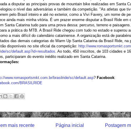
da a disputar as principais provas de mountain bike realizadas em Santa Ca
logiou o nível das adversárias e também da competição. "As atletas que tiv
orrem pelo Brasil inteiro e até no exterior, como a Vivi Favery, um nome de p
ce ainda mais minha vitória. É um prazer enorme disputar a Brasil Ride em 
m Santa Catarina tudo para uma prova dessa: percurso, terreno e paisagens.
 para a prática do MTB. A Brasil Ride chegou com tudo no estado e superou 
omo a mais difícil do calendário catarinense. A organização está de parabéns
tados das demais categorias do Warm Up Santa Catarina da Brasil Ride, na 
stão disponíveis no site oficial da competição:
http://www.romasportsmkt.com
lride/sc/default.asp?
id=resultados
. Ao todo, 450 inscritos, de 103 cidades e 1
ros, participaram do evento inédito realizado em Santa Catarina.
formações:
tp://www.romasportsmkt.com.
br/brasilride/sc/default.asp
?
Facebook
:
cebook.com/BRASILRIDE
em mais recente
Página inicial
Postagem ma