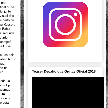
s nas
final ou se
ei junto
 visual dos
m perto ou
tou Robson,
a Bahia.
na segunda
cardo
da campeã
na Luisa
ou os dois
até o fim, o
ngo,
os na
Teaser Desafio das Grutas Oficial 2018
do",
ondeu a
Warm Up
 mesmas
i um
 vice no
ro será