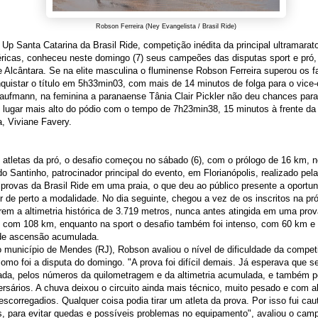
Robson Ferreira (Ney Evangelista / Brasil Ride)
p Santa Catarina da Brasil Ride, competição inédita da principal ultramara
ricas, conheceu neste domingo (7) seus campeões das disputas sport e pró
 Alcântara. Se na elite masculina o fluminense Robson Ferreira superou os f
quistar o título em 5h33min03, com mais de 14 minutos de folga para o vic
ufmann, na feminina a paranaense Tânia Clair Pickler não deu chances para 
 lugar mais alto do pódio com o tempo de 7h23min38, 15 minutos à frente d
, Viviane Favery.
atletas da pró, o desafio começou no sábado (6), com o prólogo de 16 km, n
o Santinho, patrocinador principal do evento, em Florianópolis, realizado pela
provas da Brasil Ride em uma praia, o que deu ao público presente a oportu
 de perto a modalidade. No dia seguinte, chegou a vez de os inscritos na pr
rem a altimetria histórica de 3.719 metros, nunca antes atingida em uma pr
, com 108 km, enquanto na sport o desafio também foi intenso, com 60 km e
de ascensão acumulada.
 município de Mendes (RJ), Robson avaliou o nível de dificuldade da compet
omo foi a disputa do domingo. "A prova foi difícil demais. Já esperava que se
da, pelos números da quilometragem e da altimetria acumulada, e também pe
rsários. A chuva deixou o circuito ainda mais técnico, muito pesado e com a
escorregadios. Qualquer coisa podia tirar um atleta da prova. Por isso fui ca
, para evitar quedas e possíveis problemas no equipamento", avaliou o cam