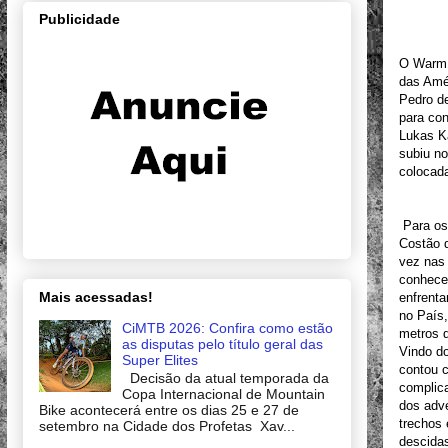
Publicidade
O Warm U
das Amé
Pedro de
para con
Lukas Ka
subiu no
colocada
Para os 
Costão d
vez nas 
conhecer
Mais acessadas!
enfrenta
no País
CiMTB 2026: Confira como estão
metros 
as disputas pelo título geral das
Vindo do
Super Elites
contou c
Decisão da atual temporada da
complica
Copa Internacional de Mountain
dos adve
Bike acontecerá entre os dias 25 e 27 de
trechos 
setembro na Cidade dos Profetas Xav...
descidas