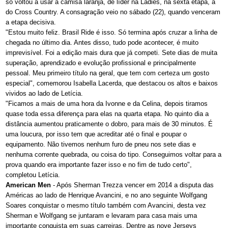
só voltou a usar a camisa laranja, de líder na Ladies, na sexta etapa, a
do Cross Country. A consagração veio no sábado (22), quando venceram
a etapa decisiva.
"Estou muito feliz. Brasil Ride é isso. Só termina após cruzar a linha de
chegada no último dia. Antes disso, tudo pode acontecer, é muito
imprevisível. Foi a edição mais dura que já competi. Sete dias de muita
superação, aprendizado e evolução profissional e principalmente
pessoal. Meu primeiro título na geral, que tem com certeza um gosto
especial", comemorou Isabella Lacerda, que destacou os altos e baixos
vividos ao lado de Letícia.
"Ficamos a mais de uma hora da Ivonne e da Celina, depois tiramos
quase toda essa diferença para elas na quarta etapa. No quinto dia a
distância aumentou praticamente o dobro, para mais de 30 minutos. É
uma loucura, por isso tem que acreditar até o final e poupar o
equipamento. Não tivemos nenhum furo de pneu nos sete dias e
nenhuma corrente quebrada, ou coisa do tipo. Conseguimos voltar para a
prova quando era importante fazer isso e no fim de tudo certo",
completou Letícia.
American Men
- Após Sherman Trezza vencer em 2014 a disputa das
Américas ao lado de Henrique Avancini, e no ano seguinte Wolfgang
Soares conquistar o mesmo título também com Avancini, desta vez
Sherman e Wolfgang se juntaram e levaram para casa mais uma
importante conquista em suas carreiras. Dentre as nove Jerseys