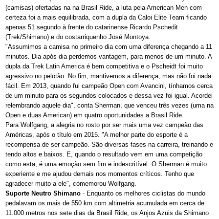
(camisas) ofertadas na na Brasil Ride, a luta pela American Men com
certeza foi a mais equilibrada, com a dupla da Caloi Elite Team ficando
apenas 51 segundo à frente do catarinense Ricardo Pschedit
(Trek/Shimano) e do costarriquenho José Montoya.
"Assumimos a camisa no primeiro dia com uma diferença chegando a 11
minutos. Dia após dia perdemos vantagem, para menos de um minuto. A
dupla da Trek Latin America é bem competitiva e o Pscheidt foi muito
agressivo no pelotão. No fim, mantivemos a diferença, mas não foi nada
fácil. Em 2013, quando fui campeão Open com Avancini, tínhamos cerca
de um minuto para os segundos colocados e dessa vez foi igual. Acordei
relembrando aquele dia", conta Sherman, que venceu três vezes (uma na
Open e duas American) em quatro oportunidades a Brasil Ride.
Para Wolfgang, a alegria no rosto por ser mais uma vez campeão das
Américas, após o título em 2015. "A melhor parte do esporte é a
recompensa de ser campeão. São diversas fases na carreira, treinando e
tendo altos e baixos. E, quando o resultado vem em uma competição
como esta, é uma emoção sem fim e indescritível. O Sherman é muito
experiente e me ajudou demais nos momentos críticos. Tenho que
agradecer muito a ele", comemorou Wolfgang.
Suporte Neutro Shimano
- Enquanto os melhores ciclistas do mundo
pedalavam os mais de 550 km com altimetria acumulada em cerca de
11.000 metros nos sete dias da Brasil Ride, os Anjos Azuis da Shimano