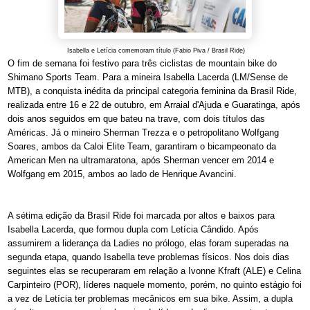
Isabella e Letícia comemoram título (Fabio Piva / Brasil Ride)
O fim de semana foi festivo para três ciclistas de mountain bike do
Shimano Sports Team. Para a mineira Isabella Lacerda (LM/Sense de
MTB), a conquista inédita da principal categoria feminina da Brasil Ride,
realizada entre 16 e 22 de outubro, em Arraial d'Ajuda e Guaratinga, após
dois anos seguidos em que bateu na trave, com dois títulos das
Américas. Já o mineiro Sherman Trezza e o petropolitano Wolfgang
Soares, ambos da Caloi Elite Team, garantiram o bicampeonato da
American Men na ultramaratona, após Sherman vencer em 2014 e
Wolfgang em 2015, ambos ao lado de Henrique Avancini.
A sétima edição da Brasil Ride foi marcada por altos e baixos para
Isabella Lacerda, que formou dupla com Letícia Cândido. Após
assumirem a liderança da Ladies no prólogo, elas foram superadas na
segunda etapa, quando Isabella teve problemas físicos. Nos dois dias
seguintes elas se recuperaram em relação a Ivonne Kfraft (ALE) e Celina
Carpinteiro (POR), líderes naquele momento, porém, no quinto estágio foi
a vez de Letícia ter problemas mecânicos em sua bike. Assim, a dupla