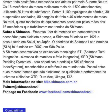
davam toda assistência necessária aos atletas por meio Suporte Neutro.
Os 16 mecânicos da marca realizaram mais de 1.500 atendimentos,
utilizando 30 litros de lubrificante. Foram 1.100 regulagens de câmbio, 30
suspensões revisadas, 80 sangrias de freio e 40 alinhamentos de rodas.
No total, quatro toneladas de equipamentos passaram pelas mãos dos
16 mecânicos que trabalharam nas tendas da Shimano.
Sobre a Shimano
- Empresa líder de mercado em componentes e
acessórios para bicicleta e pesca, a Shimano foi criada em 1921 e
possui sede em Sakai, no Japão. O escritório da Shimano Latin America
(SLA) foi fundado em 2007, em São Paulo.
A Shimano desenvolveu as exclusivas tecnologias STI (Shimano Total
Integration - alavanca de marchas e freio integrados), SPD (Shimano
Pedaling Dynamics - para sapatilhas e pedais) e SIS (Shimano
IndexSystem), reconhecidos e referência no mundo todo. Possui entre
suas marcas nomes que são sinônimos de qualidade e performance no
universo ciclístico: XTR, Dura Ace, Ultegra, DI2.
Mais informações no site:
bike.shimano.com.br
Twitter:@shimanobrasil
Fanpage no Facebook:
www.facebook.com/shimanobrasil
Compartilhar