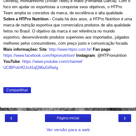
Oliveira), montanhismo (Vivian Teles) e triatlo (Fernanda Garcia). Com o
foco em ajudar os esportistas a conquistar seus objetivos, o HTPro
Team amplia os conceitos da marca, de excelência e alta qualidade.
Sobre a HTPro Nutrition -
Criada há dois anos, a HTPro Nutrition é uma
marca de nutrição esportiva que comercializa produtos de alta qualidade
feitos no Brasil. O objetivo da marca é ser referência no mundo
esportivo, desenvolvendo produtos superiores aos importados, julgados
melhores pelos consumidores, com preço justo e comunicação focada.
Mais informações:
Site
:
http://www.htpro.com.br/
Fan page
:
https://www.facebook.com/
htpronutrition/
Instagram
: @HTPronutrition
YouTube
:
https://www.youtube.com/
channel/
UClBPvkHOJx41qQ96uGiRwIg
Compartilhar
‹
›
Página inicial
Ver versão para a web