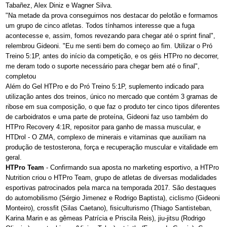
Tabañez, Alex Diniz e Wagner Silva.
"Na metade da prova conseguimos nos destacar do pelotão e formamos
um grupo de cinco atletas. Todos tínhamos interesse que a fuga
acontecesse e, assim, fomos revezando para chegar até o sprint final",
relembrou Gideoni. "Eu me senti bem do começo ao fim. Utilizar o Pró
Treino 5:1P, antes do início da competição, e os géis HTPro no decorrer,
me deram todo o suporte necessário para chegar bem até o final",
completou
Além do Gel HTPro e do Pró Treino 5:1P, suplemento indicado para
utilização antes dos treinos, único no mercado que contém 3 gramas de
ribose em sua composição, o que faz o produto ter cinco tipos diferentes
de carboidratos e uma parte de proteína, Gideoni faz uso também do
HTPro Recovery 4:1R, repositor para ganho de massa muscular, e
HTDrol - O ZMA, complexo de minerais e vitaminas que auxiliam na
produção de testosterona, força e recuperação muscular e vitalidade em
geral.
HTPro Team
- Confirmando sua aposta no marketing esportivo, a HTPro
Nutrition criou o HTPro Team, grupo de atletas de diversas modalidades
esportivas patrocinados pela marca na temporada 2017. São destaques
do automobilismo (Sérgio Jimenez e Rodrigo Baptista), ciclismo (Gideoni
Monteiro), crossfit (Silas Caetano), fisiculturismo (Thiago Santisteban,
Karina Marin e as gêmeas Patrícia e Priscila Reis), jiu-jitsu (Rodrigo