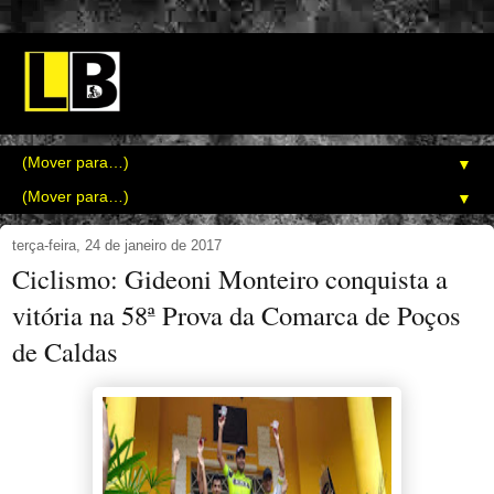
▼
▼
terça-feira, 24 de janeiro de 2017
Ciclismo: Gideoni Monteiro conquista a
vitória na 58ª Prova da Comarca de Poços
de Caldas