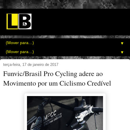
▼
▼
terça-feira, 17 de janeiro de 2017
Funvic/Brasil Pro Cycling adere ao
Movimento por um Ciclismo Credível