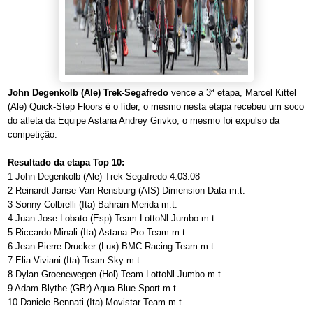
John Degenkolb (Ale) Trek-Segafredo
vence a 3ª etapa, Marcel Kittel
(Ale) Quick-Step Floors é o líder, o mesmo nesta etapa recebeu um soco
do atleta da Equipe Astana Andrey Grivko, o mesmo foi expulso da
competição.
Resultado da etapa Top 10:
1 John Degenkolb (Ale) Trek-Segafredo 4:03:08
2 Reinardt Janse Van Rensburg (AfS) Dimension Data m.t.
3 Sonny Colbrelli (Ita) Bahrain-Merida m.t.
4 Juan Jose Lobato (Esp) Team LottoNl-Jumbo m.t.
5 Riccardo Minali (Ita) Astana Pro Team m.t.
6 Jean-Pierre Drucker (Lux) BMC Racing Team m.t.
7 Elia Viviani (Ita) Team Sky m.t.
8 Dylan Groenewegen (Hol) Team LottoNl-Jumbo m.t.
9 Adam Blythe (GBr) Aqua Blue Sport m.t.
10 Daniele Bennati (Ita) Movistar Team m.t.