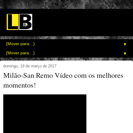
▼
▼
domingo, 19 de março de 2017
Milão-San Remo Vídeo com os melhores
momentos!