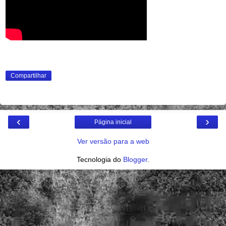
Compartilhar
‹
›
Página inicial
Ver versão para a web
Tecnologia do
Blogger
.