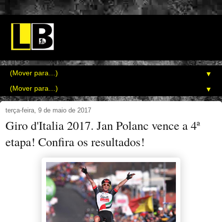
▼
▼
terça-feira, 9 de maio de 2017
Giro d'Italia 2017. Jan Polanc vence a 4ª
etapa! Confira os resultados!