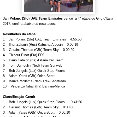
Jan Polanc (Slo) UAE Team Emirates
vence a 4ª etapa do Giro d'Italia
2017. confira abaixo os resultados.
Resultados da etapa:
1 Jan Polanc (Slo) UAE Team Emirates 4:55:58
2 Ilnur Zakarin (Rus) Katusha-Alpecin 0:00:19
3 Geraint Thomas (GBr) Team Sky 0:00:29
4 Thibaut Pinot (Fra) FDJ
5 Dario Cataldo (Ita) Astana Pro Team
6 Tom Dumoulin (Ned) Team Sunweb
7 Bob Jungels (Lux) Quick-Step Floors
8 Adam Yates (GBr) Orica-Scott
9 Bauke Mollema (Ned) Trek-Segafredo
10 Vincenzo Nibali (Ita) Bahrain-Merida
Classificação Geral:
1 Bob Jungels (Lux) Quick-Step Floors 19:41:56
2 Geraint Thomas (GBr) Team Sky 0:00:06
3 Adam Yates (GBr) Orica-Scott 0:00:10