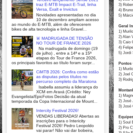
traz E-MTB Impact E-Trail, linha
3) Rober
Versa, Exalt e Invictus
4) Brun
Novidades apresentadas no dia
5) Márc
10 de dezembro ampliam acesso
ao mundo do E-MTB, além de oferecerem
Geral I
bikes de alta tecnologia e linha Gravel...
1) Muril
2) Alan
🚨 MADRUGADA DE TENSÃO
3) Caio
NO TOUR DE FRANCE 2026
4) Feli
Na madrugada de domingo (19
5) Jord
de julho) , entre a 14ª e a 15ª
etapas do Tour de France 2026,
os principais favoritos ao título foram surpr...
Pontos 
1) Muril
CiMTB 2026: Confira como estão
2) Joel
as disputas pelos títulos no
3) Rodr
percurso completo da Maratona
Isabella assumiu a liderança do
Montanh
XCM em Araxá (Crédito: Ney
1) Magn
Evangelista/EpicFotos Decisão da atual
2) José 
temporada da Copa Internacional de Mount...
3) José
Intercity Festival 2026!
VENDAS LIBERADAS! Abertas as
Equipes
inscrições para o Intericity
1) Soul
Festival 2026! Pedro Leopoldo
2) Pro 
vai parar! Não vai dar bobeira,
3) São 