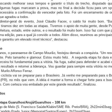
uscando melhorar seus tempos e garantir o título do trecho, disputado qu
Algumas fugas marcaram a prova, mas no final a decisão ficou para um spri
ecessária a confirmação do vencedor pela foto. Foi um encerramento de o
ue agradou a todos.
diretor-geral do evento, José Cláudio Facex, o saldo foi muito bom. “Ba
; tiramos dez em todas as etapas. Tivemos o apoio de muita gente, desde Polí
feitura, estado, entre outros, e o resultado foi muito bom. Isso faz com que
ma edição, para a qual já convido a todos. Além disso, reunimos as principai
e garantiu um elevado nível técnico”, destacou.
ão
anos, o paranaense de Campo Mourão, festejou demais a conquista. “Um res
te. Pelo tamanho e glamour. Estou muito feliz. A segunda etapa foi dura e
rceira foi fundamental para a vitória. Na fuga, saltei para defender e acabei
esultado e retomei a liderança. Vou guardar para sempre esta vitória no m
 Murilo Affonso Ferraz.
 ciclista vai se preparar para o Brasileiro. Já venho me preparando para o Br
 (PR), no mês que vem. A idéia é manter a forma e chegar forte para e bu
o. Com certeza vou embalado por este grande resultado”, finalizou.
ados
etapa Guarulhos/Arujá/Guarulhos – 108 km
igo de Melo (S. Francisco Saúde/Klabin/SME Rib. Preto/BRA), 2h22min03seg
 Candido Prado Junior (Memorial/Santos/Fupes), 2h22min03seg