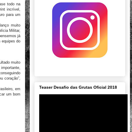
ase todo na
nt incrível,
uro para um
lanço muito
cia Militar,
 pensemos já
s equipes do
ultado muito
 importante,
 conseguindo
eu coração”,
Teaser Desafio das Grutas Oficial 2018
asileiro, em
scar um bom