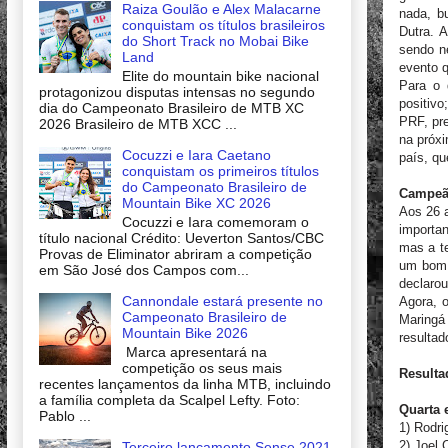
Raiza Goulão e Alex Malacarne
nada, b
conquistam os títulos brasileiros
Dutra. 
do Short Track no Mobai Bike
sendo n
Land
evento q
Elite do mountain bike nacional
Para o 
protagonizou disputas intensas no segundo
positivo
dia do Campeonato Brasileiro de MTB XC
PRF, pre
2026 Brasileiro de MTB XCC ...
na próxi
Cocuzzi e Iara Caetano
país, qu
conquistam os primeiros títulos
do Campeonato Brasileiro de
Campe
Mountain Bike XC 2026
Aos 26 
Cocuzzi e Iara comemoram o
importan
título nacional Crédito: Ueverton Santos/CBC
mas a te
Provas de Eliminator abriram a competição
um bom r
em São José dos Campos com...
declarou
Cannondale estará presente no
Agora, o
Campeonato Brasileiro de
Maringá
Mountain Bike 2026
resultad
Marca apresentará na
competição os seus mais
Result
recentes lançamentos da linha MTB, incluindo
a família completa da Scalpel Lefty. Foto:
Quarta 
Pablo ...
1) Rodr
2) Joel
Terceiro lançamento Sense 2021