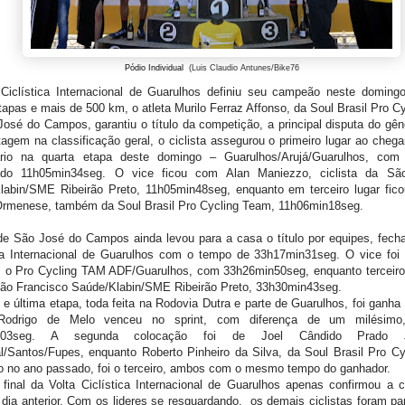
Pódio Individual
(Luis Claudio Antunes/Bike76
 Ciclística Internacional de Guarulhos definiu seu campeão neste domingo
tapas e mais de 500 km, o atleta Murilo Ferraz Affonso, da Soul Brasil Pro C
osé do Campos, garantiu o título da competição, a principal disputa do gên
gem na classificação geral, o ciclista assegurou o primeiro lugar ao chega
rio na quarta etapa deste domingo – Guarulhos/Arujá/Guarulhos, co
ando 11h05min34seg. O vice ficou com Alan Maniezzo, ciclista da Sã
labin/SME Ribeirão Preto, 11h05min48seg, enquanto em terceiro lugar fic
rmenese, também da Soul Brasil Pro Cycling Team, 11h06min18seg.
de São José do Campos ainda levou para a casa o título por equipes, fech
ica Internacional de Guarulhos com o tempo de 33h17min31seg. O vice foi 
ão, o Pro Cycling TAM ADF/Guarulhos, com 33h26min50seg, enquanto terceiro
ão Francisco Saúde/Klabin/SME Ribeirão Preto, 33h30min43seg.
 e última etapa, toda feita na Rodovia Dutra e parte de Guarulhos, foi ganha 
 Rodrigo de Melo venceu no sprint, com diferença de um milésimo
n03seg. A segunda colocação foi de Joel Cândido Prado J
l/Santos/Fupes, enquanto Roberto Pinheiro da Silva, da Soul Brasil Pro C
 no ano passado, foi o terceiro, ambos com o mesmo tempo do ganhador.
final da Volta Ciclística Internacional de Guarulhos apenas confirmou a c
 dia anterior. Com os lideres se resguardando, os demais ciclistas foram pa