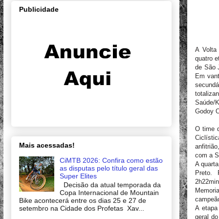
Publicidade
A Volta
quatro e
de São J
Em vanta
secundá
totaliz
Saúde/K
Godoy O
O time 
Ciclíst
Mais acessadas!
anfitri
com a S
CiMTB 2026: Confira como estão
A quarta
as disputas pelo título geral das
Preto.
Super Elites
2h22mi
Decisão da atual temporada da
Memoria
Copa Internacional de Mountain
campeão
Bike acontecerá entre os dias 25 e 27 de
A etapa 
setembro na Cidade dos Profetas Xav...
geral do