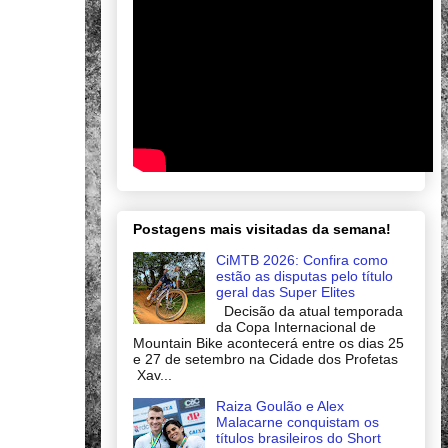
Postagens mais visitadas da semana!
CiMTB 2026: Confira como
estão as disputas pelo título
geral das Super Elites
Decisão da atual temporada
da Copa Internacional de
Mountain Bike acontecerá entre os dias 25
e 27 de setembro na Cidade dos Profetas
Xav...
Raiza Goulão e Alex
Malacarne conquistam os
títulos brasileiros do Short