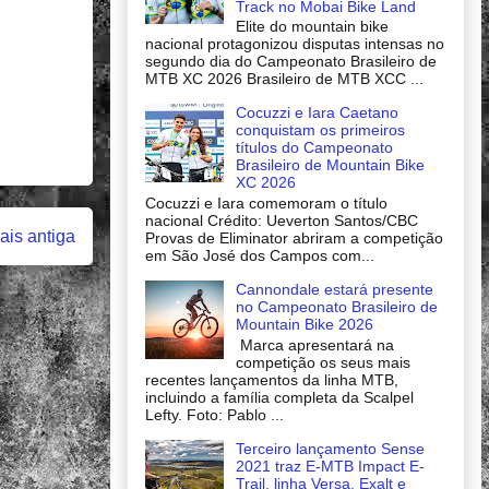
Track no Mobai Bike Land
Elite do mountain bike
nacional protagonizou disputas intensas no
segundo dia do Campeonato Brasileiro de
MTB XC 2026 Brasileiro de MTB XCC ...
Cocuzzi e Iara Caetano
conquistam os primeiros
títulos do Campeonato
Brasileiro de Mountain Bike
XC 2026
Cocuzzi e Iara comemoram o título
nacional Crédito: Ueverton Santos/CBC
is antiga
Provas de Eliminator abriram a competição
em São José dos Campos com...
Cannondale estará presente
no Campeonato Brasileiro de
Mountain Bike 2026
Marca apresentará na
competição os seus mais
recentes lançamentos da linha MTB,
incluindo a família completa da Scalpel
Lefty. Foto: Pablo ...
Terceiro lançamento Sense
2021 traz E-MTB Impact E-
Trail, linha Versa, Exalt e