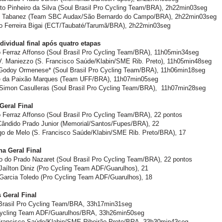
to Pinheiro da Silva (Soul Brasil Pro Cycling Team/BRA), 2h22min03seg
o Tabanez (Team SBC Audax/São Bernardo do Campo/BRA), 2h22min03seg
io Ferreira Bigai (ECT/Taubaté/Tarumã/BRA), 2h22min03seg
ndividual final após quatro etapas
o Ferraz Affonso (Soul Brasil Pro Cycling Team/BRA), 11h05min34seg
 V. Maniezzo (S. Francisco Saúde/Klabin/SME Rib. Preto), 11h05min48seg
 Godoy Ormenese* (Soul Brasil Pro Cycling Team/BRA), 11h06min18seg
pe da Paixão Marques (Team UFF/BRA), 11h07min05seg
i Simon Casulleras (Soul Brasil Pro Cycling Team/BRA), 11h07min28seg
Geral Final
o Ferraz Affonso (Soul Brasil Pro Cycling Team/BRA), 22 pontos
 Cândido Prado Junior (Memorial/Santos/Fupes/BRA), 22
igo de Melo (S. Francisco Saúde/Klabin/SME Rib. Preto/BRA), 17
a Geral Final
o do Prado Nazaret (Soul Brasil Pro Cycling Team/BRA), 22 pontos
Jaílton Diniz (Pro Cycling Team ADF/Guarulhos), 21
 Garcia Toledo (Pro Cycling Team ADF/Guarulhos), 18
 Geral Final
 Brasil Pro Cycling Team/BRA, 33h17min31seg
Cycling Team ADF/Guarulhos/BRA, 33h26min50seg
Francisco Saúde/Klabin/SME Ribeirão Preto/BRA, 33h30min43seg