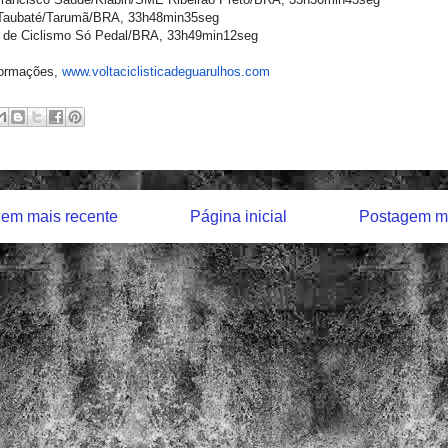
Taubaté/Tarumã/BRA, 33h48min35seg
e de Ciclismo Só Pedal/BRA, 33h49min12seg
formações,
www.
voltaciclisticadeguarulhos.com
em mais recente
Página inicial
Postagem ma