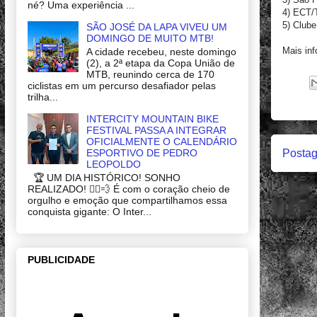
né? Uma experiência ...
4) ECT/
5) Club
SÃO JOSÉ DA LAPA VIVEU UM
DOMINGO DE MUITO MTB!
Mais in
A cidade recebeu, neste domingo
(2), a 2ª etapa da Copa União de
MTB, reunindo cerca de 170
ciclistas em um percurso desafiador pelas
trilha...
INTERCITY MOUNTAIN BIKE
FESTIVAL PASSA A INTEGRAR
OFICIALMENTE O CALENDÁRIO
ESPORTIVO DE PEDRO
Postag
LEOPOLDO
🏆 UM DIA HISTÓRICO! SONHO
REALIZADO! 🚴‍♂️💨 É com o coração cheio de
orgulho e emoção que compartilhamos essa
conquista gigante: O Inter...
PUBLICIDADE