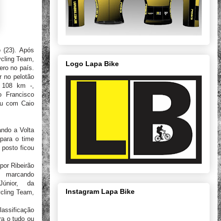
 (23). Após
ycling Team,
Logo Lapa Bike
ero no país.
r no pelotão
m 108 km -,
o Francisco
ou com Caio
ando a Volta
para o time
 posto ficou
por Ribeirão
, marcando
únior, da
Instagram Lapa Bike
ycling Team,
lassificação
ra o tudo ou