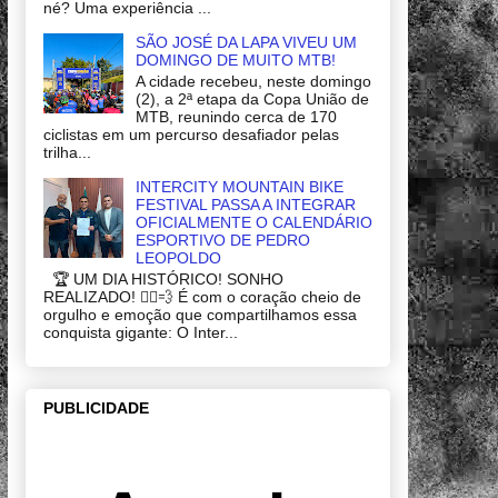
né? Uma experiência ...
SÃO JOSÉ DA LAPA VIVEU UM
DOMINGO DE MUITO MTB!
A cidade recebeu, neste domingo
(2), a 2ª etapa da Copa União de
MTB, reunindo cerca de 170
ciclistas em um percurso desafiador pelas
trilha...
INTERCITY MOUNTAIN BIKE
FESTIVAL PASSA A INTEGRAR
OFICIALMENTE O CALENDÁRIO
ESPORTIVO DE PEDRO
LEOPOLDO
🏆 UM DIA HISTÓRICO! SONHO
REALIZADO! 🚴‍♂️💨 É com o coração cheio de
orgulho e emoção que compartilhamos essa
conquista gigante: O Inter...
PUBLICIDADE