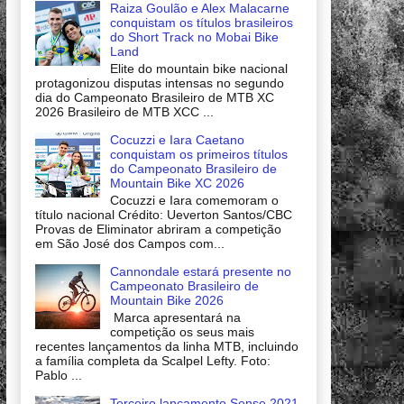
Raiza Goulão e Alex Malacarne
conquistam os títulos brasileiros
do Short Track no Mobai Bike
Land
Elite do mountain bike nacional
protagonizou disputas intensas no segundo
dia do Campeonato Brasileiro de MTB XC
2026 Brasileiro de MTB XCC ...
Cocuzzi e Iara Caetano
conquistam os primeiros títulos
do Campeonato Brasileiro de
Mountain Bike XC 2026
Cocuzzi e Iara comemoram o
título nacional Crédito: Ueverton Santos/CBC
Provas de Eliminator abriram a competição
em São José dos Campos com...
Cannondale estará presente no
Campeonato Brasileiro de
Mountain Bike 2026
Marca apresentará na
competição os seus mais
recentes lançamentos da linha MTB, incluindo
a família completa da Scalpel Lefty. Foto:
Pablo ...
Terceiro lançamento Sense 2021