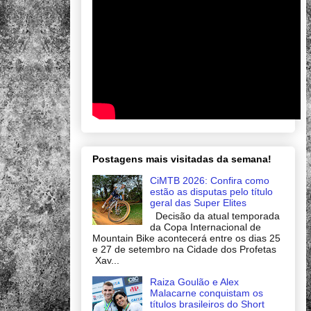
Postagens mais visitadas da semana!
CiMTB 2026: Confira como
estão as disputas pelo título
geral das Super Elites
Decisão da atual temporada
da Copa Internacional de
Mountain Bike acontecerá entre os dias 25
e 27 de setembro na Cidade dos Profetas
Xav...
Raiza Goulão e Alex
Malacarne conquistam os
títulos brasileiros do Short