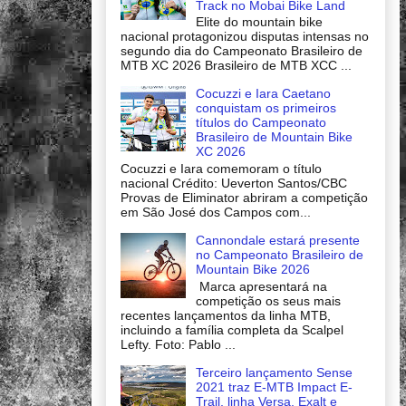
Track no Mobai Bike Land
Elite do mountain bike
nacional protagonizou disputas intensas no
segundo dia do Campeonato Brasileiro de
MTB XC 2026 Brasileiro de MTB XCC ...
Cocuzzi e Iara Caetano
conquistam os primeiros
títulos do Campeonato
Brasileiro de Mountain Bike
XC 2026
Cocuzzi e Iara comemoram o título
nacional Crédito: Ueverton Santos/CBC
Provas de Eliminator abriram a competição
em São José dos Campos com...
Cannondale estará presente
no Campeonato Brasileiro de
Mountain Bike 2026
Marca apresentará na
competição os seus mais
recentes lançamentos da linha MTB,
incluindo a família completa da Scalpel
Lefty. Foto: Pablo ...
Terceiro lançamento Sense
2021 traz E-MTB Impact E-
Trail, linha Versa, Exalt e