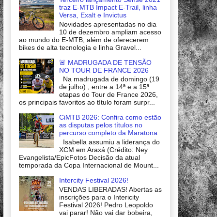
traz E-MTB Impact E-Trail, linha
Versa, Exalt e Invictus
Novidades apresentadas no dia
10 de dezembro ampliam acesso
ao mundo do E-MTB, além de oferecerem
bikes de alta tecnologia e linha Gravel...
🚨 MADRUGADA DE TENSÃO
NO TOUR DE FRANCE 2026
Na madrugada de domingo (19
de julho) , entre a 14ª e a 15ª
etapas do Tour de France 2026,
os principais favoritos ao título foram surpr...
CiMTB 2026: Confira como estão
as disputas pelos títulos no
percurso completo da Maratona
Isabella assumiu a liderança do
XCM em Araxá (Crédito: Ney
Evangelista/EpicFotos Decisão da atual
temporada da Copa Internacional de Mount...
Intercity Festival 2026!
VENDAS LIBERADAS! Abertas as
inscrições para o Intericity
Festival 2026! Pedro Leopoldo
vai parar! Não vai dar bobeira,