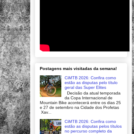
Postagens mais visitadas da semana!
CiMTB 2026: Confira como
estão as disputas pelo título
geral das Super Elites
Decisão da atual temporada
da Copa Internacional de
Mountain Bike acontecerá entre os dias 25
e 27 de setembro na Cidade dos Profetas
Xav...
CiMTB 2026: Confira como
estão as disputas pelos títulos
no percurso completo da