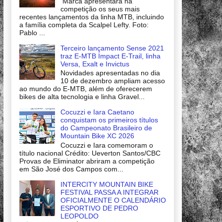
Marca apresentará na
competição os seus mais
recentes lançamentos da linha MTB, incluindo
a família completa da Scalpel Lefty. Foto:
Pablo ...
Terceiro lançamento Sense 2021
traz E-MTB Impact E-Trail, linha
Versa, Exalt e Invictus
Novidades apresentadas no dia
10 de dezembro ampliam acesso
ao mundo do E-MTB, além de oferecerem
bikes de alta tecnologia e linha Gravel...
Cocuzzi e Iara Caetano
conquistam os primeiros títulos
do Campeonato Brasileiro de
Mountain Bike XC 2026
Cocuzzi e Iara comemoram o
título nacional Crédito: Ueverton Santos/CBC
Provas de Eliminator abriram a competição
em São José dos Campos com...
INTERCITY MOUNTAIN BIKE
FESTIVAL PASSA A INTEGRAR
OFICIALMENTE O CALENDÁRIO
ESPORTIVO DE PEDRO
LEOPOLDO