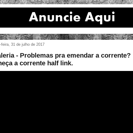
feira, 31 de julho de 2017
leria - Problemas pra emendar a corrente?
eça a corrente half link.