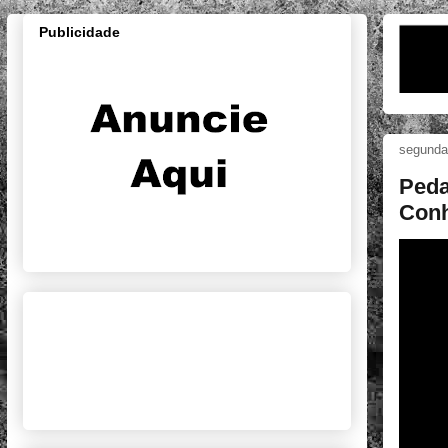
Publicidade
segunda-
Peda
Conh