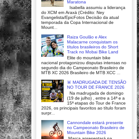
Maratona
Isabella assumiu a liderança
do XCM em Araxá (Crédito: Ney
Evangelista/EpicFotos Decisão da atual
temporada da Copa Internacional de
Mount...
Raiza Goulão e Alex
Malacarne conquistam os
títulos brasileiros do Short
Track no Mobai Bike Land
Elite do mountain bike
nacional protagonizou disputas intensas no
segundo dia do Campeonato Brasileiro de
MTB XC 2026 Brasileiro de MTB XCC ...
🚨 MADRUGADA DE TENSÃO
NO TOUR DE FRANCE 2026
Na madrugada de domingo
(19 de julho) , entre a 14ª e a
15ª etapas do Tour de France
2026, os principais favoritos ao título foram
surpr...
Cannondale estará presente
no Campeonato Brasileiro de
Mountain Bike 2026
Marca apresentará na