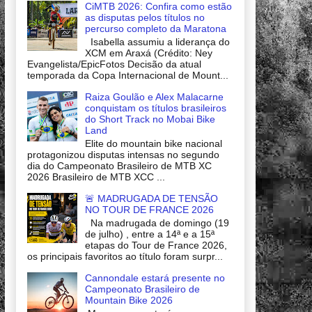
CiMTB 2026: Confira como estão
as disputas pelos títulos no
percurso completo da Maratona
Isabella assumiu a liderança do
XCM em Araxá (Crédito: Ney
Evangelista/EpicFotos Decisão da atual
temporada da Copa Internacional de Mount...
Raiza Goulão e Alex Malacarne
conquistam os títulos brasileiros
do Short Track no Mobai Bike
Land
Elite do mountain bike nacional
protagonizou disputas intensas no segundo
dia do Campeonato Brasileiro de MTB XC
2026 Brasileiro de MTB XCC ...
🚨 MADRUGADA DE TENSÃO
NO TOUR DE FRANCE 2026
Na madrugada de domingo (19
de julho) , entre a 14ª e a 15ª
etapas do Tour de France 2026,
os principais favoritos ao título foram surpr...
Cannondale estará presente no
Campeonato Brasileiro de
Mountain Bike 2026