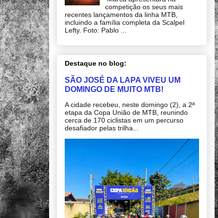
competição os seus mais
recentes lançamentos da linha MTB,
incluindo a família completa da Scalpel
Lefty. Foto: Pablo ...
Destaque no blog:
SÃO JOSÉ DA LAPA VIVEU UM
DOMINGO DE MUITO MTB!
A cidade recebeu, neste domingo (2), a 2ª
etapa da Copa União de MTB, reunindo
cerca de 170 ciclistas em um percurso
desafiador pelas trilha...