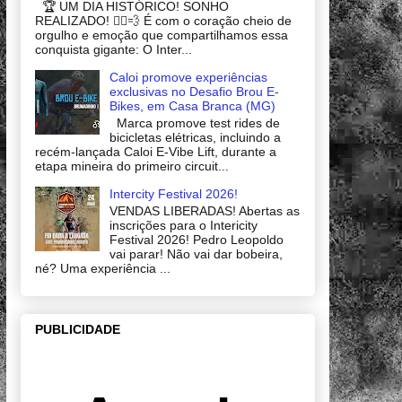
🏆 UM DIA HISTÓRICO! SONHO
REALIZADO! 🚴‍♂️💨 É com o coração cheio de
orgulho e emoção que compartilhamos essa
conquista gigante: O Inter...
Caloi promove experiências
exclusivas no Desafio Brou E-
Bikes, em Casa Branca (MG)
Marca promove test rides de
bicicletas elétricas, incluindo a
recém-lançada Caloi E-Vibe Lift, durante a
etapa mineira do primeiro circuit...
Intercity Festival 2026!
VENDAS LIBERADAS! Abertas as
inscrições para o Intericity
Festival 2026! Pedro Leopoldo
vai parar! Não vai dar bobeira,
né? Uma experiência ...
PUBLICIDADE