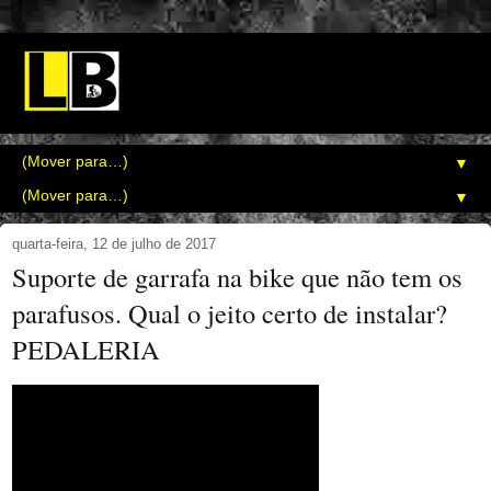
▼
▼
quarta-feira, 12 de julho de 2017
Suporte de garrafa na bike que não tem os
parafusos. Qual o jeito certo de instalar?
PEDALERIA