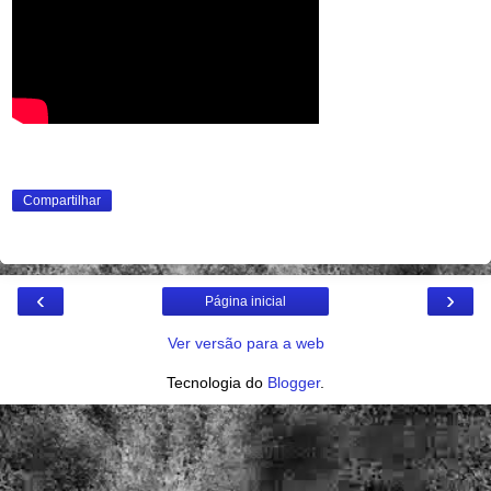
Compartilhar
‹
›
Página inicial
Ver versão para a web
Tecnologia do
Blogger
.