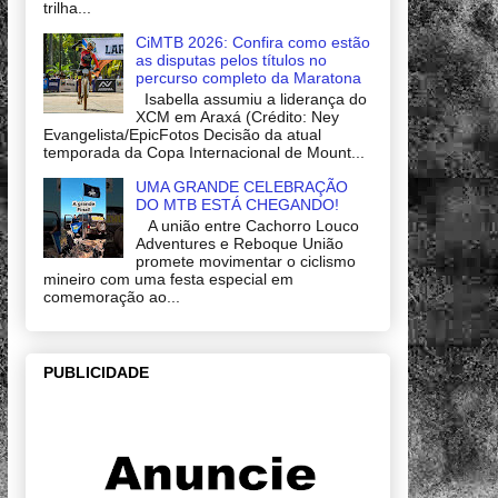
trilha...
CiMTB 2026: Confira como estão
as disputas pelos títulos no
percurso completo da Maratona
Isabella assumiu a liderança do
XCM em Araxá (Crédito: Ney
Evangelista/EpicFotos Decisão da atual
temporada da Copa Internacional de Mount...
UMA GRANDE CELEBRAÇÃO
DO MTB ESTÁ CHEGANDO!
A união entre Cachorro Louco
Adventures e Reboque União
promete movimentar o ciclismo
mineiro com uma festa especial em
comemoração ao...
PUBLICIDADE