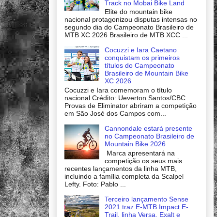
Track no Mobai Bike Land
Elite do mountain bike
nacional protagonizou disputas intensas no
segundo dia do Campeonato Brasileiro de
MTB XC 2026 Brasileiro de MTB XCC ...
Cocuzzi e Iara Caetano
conquistam os primeiros
títulos do Campeonato
Brasileiro de Mountain Bike
XC 2026
Cocuzzi e Iara comemoram o título
nacional Crédito: Ueverton Santos/CBC
Provas de Eliminator abriram a competição
em São José dos Campos com...
Cannondale estará presente
no Campeonato Brasileiro de
Mountain Bike 2026
Marca apresentará na
competição os seus mais
recentes lançamentos da linha MTB,
incluindo a família completa da Scalpel
Lefty. Foto: Pablo ...
Terceiro lançamento Sense
2021 traz E-MTB Impact E-
Trail, linha Versa, Exalt e