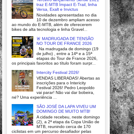
traz E-MTB Impact E-Trail, linha
Versa, Exalt e Invictus
Novidades apresentadas no dia
10 de dezembro ampliam acesso
ao mundo do E-MTB, além de oferecerem
bikes de alta tecnologia e linha Gravel...
🚨 MADRUGADA DE TENSÃO
NO TOUR DE FRANCE 2026
Na madrugada de domingo (19
de julho) , entre a 14ª e a 15ª
etapas do Tour de France 2026,
os principais favoritos ao título foram surpr...
Intercity Festival 2026!
VENDAS LIBERADAS! Abertas as
inscrições para o Intericity
Festival 2026! Pedro Leopoldo
vai parar! Não vai dar bobeira,
né? Uma experiência ...
SÃO JOSÉ DA LAPA VIVEU UM
DOMINGO DE MUITO MTB!
A cidade recebeu, neste domingo
(2), a 2ª etapa da Copa União de
MTB, reunindo cerca de 170
ciclistas em um percurso desafiador pelas