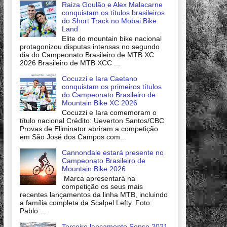
Raiza Goulão e Alex Malacarne
conquistam os títulos brasileiros
do Short Track no Mobai Bike
Land
Elite do mountain bike nacional
protagonizou disputas intensas no segundo
dia do Campeonato Brasileiro de MTB XC
2026 Brasileiro de MTB XCC ...
Cocuzzi e Iara Caetano
conquistam os primeiros títulos
do Campeonato Brasileiro de
Mountain Bike XC 2026
Cocuzzi e Iara comemoram o
título nacional Crédito: Ueverton Santos/CBC
Provas de Eliminator abriram a competição
em São José dos Campos com...
Cannondale estará presente no
Campeonato Brasileiro de
Mountain Bike 2026
Marca apresentará na
competição os seus mais
recentes lançamentos da linha MTB, incluindo
a família completa da Scalpel Lefty. Foto:
Pablo ...
Terceiro lançamento Sense 2021