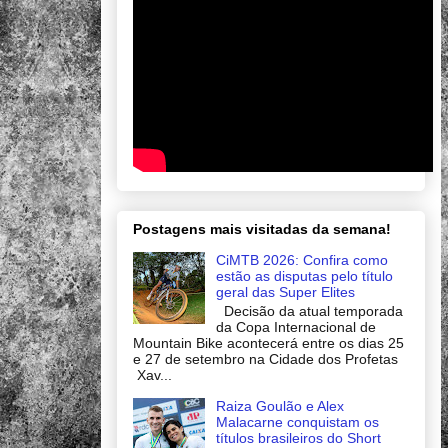
Postagens mais visitadas da semana!
CiMTB 2026: Confira como
estão as disputas pelo título
geral das Super Elites
Decisão da atual temporada
da Copa Internacional de
Mountain Bike acontecerá entre os dias 25
e 27 de setembro na Cidade dos Profetas
Xav...
Raiza Goulão e Alex
Malacarne conquistam os
títulos brasileiros do Short