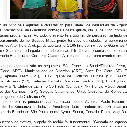
o as principais equipes e ciclistas do país, além de destaques da Argent
ca Internacional de Guarulhos começará nesta quinta, dia 20 de julho, com a 
etapas programadas. Ao todo, o evento terá 566 km de percurso, partindo d
ecisamente do no Bosque Maia, ponto turístico da cidade, e percorrend
os do Alto Tietê. A etapa de abertura terá 165 km, com o trecho Guarulhos 
é / Guarulhos, e largada marcada para as 11h. O evento conta pontos para 
ação Brasileira de Ciclismo, Classe 2A, o maior do país para eventos em et
pes participantes são as seguintes: São Francisco Saúde/Ribeirão Preto, 
t/Dogo (ARG), Municipalidad de Albardón (ARG), Abec Rio Claro (SP),
o), Apuana Team (RS), ECT- Equipe de Ciclismo Taubaté (SP), Team
uba Shimano (SP), Seleção Paulista, Memorial Santos (SP), Pro Cycli
os – SP), Clube de Ciclismo Só Pedal (Curitiba - PR), Funvic – Soul Brasil
sé dos Campos – SP), Seleção Catarinense, União Ciclística do Rio de Jan
aringaense de Ciclismo (PR).
da percorrerá as principais vias da cidade, como Avenida Paulo Faccini, 
l do Rio Barquirivu e Rodovia Presidente Dutra. Também passará pelas ro
ntes do Estado de São Paulo, como Ayrton Senna, Carvalho Pinto, Mogi-Dut
.
sucesso do evento, o apoio da região foi fundamental. “Gostaria de agrade