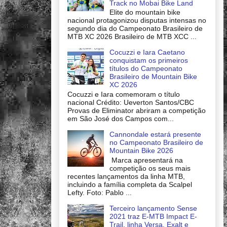
Track no Mobai Bike Land
Elite do mountain bike
nacional protagonizou disputas intensas no
segundo dia do Campeonato Brasileiro de
MTB XC 2026 Brasileiro de MTB XCC ...
Cocuzzi e Iara Caetano
conquistam os primeiros
títulos do Campeonato
Brasileiro de Mountain Bike
XC 2026
Cocuzzi e Iara comemoram o título
nacional Crédito: Ueverton Santos/CBC
Provas de Eliminator abriram a competição
em São José dos Campos com...
Cannondale estará presente
no Campeonato Brasileiro de
Mountain Bike 2026
Marca apresentará na
competição os seus mais
recentes lançamentos da linha MTB,
incluindo a família completa da Scalpel
Lefty. Foto: Pablo ...
Terceiro lançamento Sense
2021 traz E-MTB Impact E-
Trail, linha Versa, Exalt e