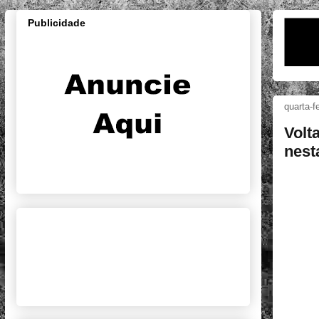
Publicidade
quarta-f
Volt
nest