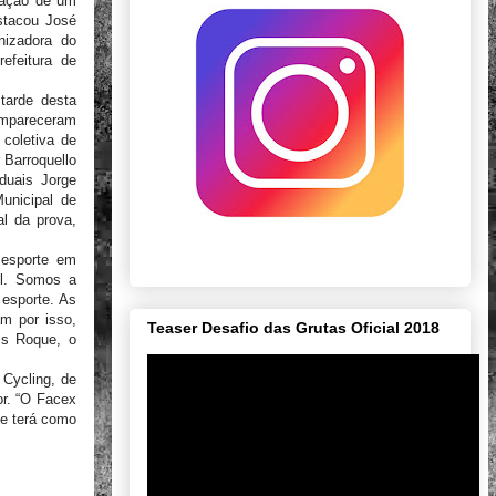
zação de um
stacou José
nizadora do
efeitura de
tarde desta
compareceram
coletiva de
 Barroquello
duais Jorge
unicipal de
al da prova,
 esporte em
il. Somos a
 esporte. As
am por isso,
Teaser Desafio das Grutas Oficial 2018
is Roque, o
 Cycling, de
or. “O Facex
ue terá como