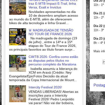
Dia 20 (
traz E-MTB Impact E-Trail, linha
11h - 1ª
Versa, Exalt e Invictus
Novidades apresentadas no dia
Dia 21 (
10 de dezembro ampliam acesso
11h - 2ª
ao mundo do E-MTB, além de oferecerem
bikes de alta tecnologia e linha Gravel...
Dia 22 
🚨 MADRUGADA DE TENSÃO
11h - 3ª
NO TOUR DE FRANCE 2026
Na madrugada de domingo (19
Dia 23 
de julho) , entre a 14ª e a 15ª
8h – 4ª 
etapas do Tour de France 2026,
os principais favoritos ao título foram surpr...
Mais in
CiMTB 2026: Confira como estão
as disputas pelos títulos no
percurso completo da Maratona
Isabella assumiu a liderança do
XCM em Araxá (Crédito: Ney
Evangelista/EpicFotos Decisão da atual
temporada da Copa Internacional de Mount...
Postag
Intercity Festival 2026!
VENDAS LIBERADAS! Abertas as
inscrições para o Intericity
Festival 2026! Pedro Leopoldo
vai parar! Não vai dar bobeira,