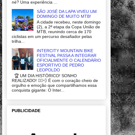
né? Uma experiência ...
SÃO JOSÉ DA LAPA VIVEU UM
DOMINGO DE MUITO MTB!
A cidade recebeu, neste domingo
(2), a 2ª etapa da Copa União de
MTB, reunindo cerca de 170
ciclistas em um percurso desafiador pelas
trilha...
INTERCITY MOUNTAIN BIKE
FESTIVAL PASSA A INTEGRAR
OFICIALMENTE O CALENDÁRIO
ESPORTIVO DE PEDRO
LEOPOLDO
🏆 UM DIA HISTÓRICO! SONHO
REALIZADO! 🚴‍♂️💨 É com o coração cheio de
orgulho e emoção que compartilhamos essa
conquista gigante: O Inter...
PUBLICIDADE