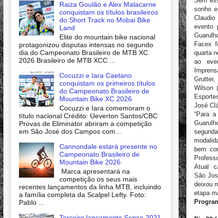
Sem ess
Raiza Goulão e Alex Malacarne
sonho e
conquistam os títulos brasileiros
Claudio
do Short Track no Mobai Bike
evento 
Land
Guarulh
Elite do mountain bike nacional
Facex f
protagonizou disputas intensas no segundo
dia do Campeonato Brasileiro de MTB XC
quarta n
2026 Brasileiro de MTB XCC ...
ao even
Imprens
Cocuzzi e Iara Caetano
Grutter
conquistam os primeiros títulos
Wilson 
do Campeonato Brasileiro de
Esportes
Mountain Bike XC 2026
José Cl
Cocuzzi e Iara comemoram o
“Para a
título nacional Crédito: Ueverton Santos/CBC
Guarulh
Provas de Eliminator abriram a competição
em São José dos Campos com...
segunda
modalid
Cannondale estará presente no
bem com
Campeonato Brasileiro de
Profess
Mountain Bike 2026
Atual c
Marca apresentará na
São Jos
competição os seus mais
deixou m
recentes lançamentos da linha MTB, incluindo
etapa ma
a família completa da Scalpel Lefty. Foto:
Progra
Pablo ...
Terceiro lançamento Sense 2021