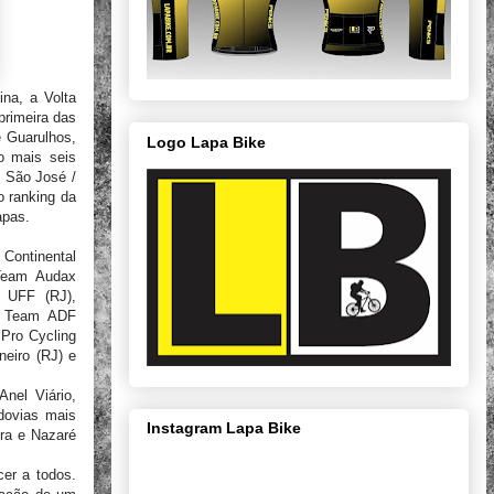
ina, a Volta
primeira das
e Guarulhos,
Logo Lapa Bike
o mais seis
/ São José /
o ranking da
apas.
Continental
 Team Audax
 UFF (RJ),
ng Team ADF
 Pro Cycling
eiro (RJ) e
Anel Viário,
dovias mais
Instagram Lapa Bike
ra e Nazaré
cer a todos.