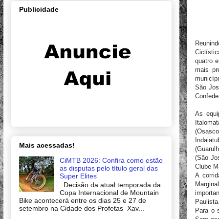
Publicidade
Reunind
Ciclísti
quatro 
mais pr
municípi
São Jos
Confeder
As equi
Italoma
(Osasc
Indaiat
Mais acessadas!
(Guarulh
(São Jo
CiMTB 2026: Confira como estão
Clube M
as disputas pelo título geral das
A corri
Super Elites
Margina
Decisão da atual temporada da
Copa Internacional de Mountain
importa
Bike acontecerá entre os dias 25 e 27 de
Paulista
setembro na Cidade dos Profetas Xav...
Para o 