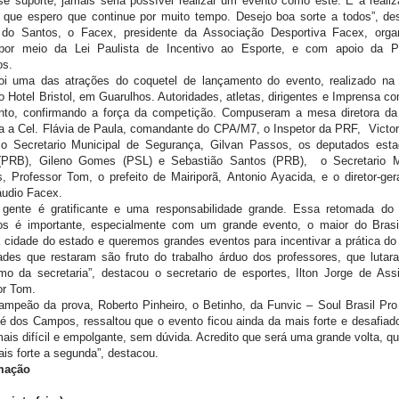
e suporte, jamais seria possível realizar um evento como este. É a reali
 que espero que continue por muito tempo. Desejo boa sorte a todos”, de
 do Santos, o Facex, presidente da Associação Desportiva Facex, orga
por meio da Lei Paulista de Incentivo ao Esporte, e com apoio da Pr
os.
oi uma das atrações do coquetel de lançamento do evento, realizado na 
o Hotel Bristol, em Guarulhos. Autoridades, atletas, dirigentes e Imprensa 
to, confirmando a força da competição. Compuseram a mesa diretora da 
a a Cel. Flávia de Paula, comandante do CPA/M7, o Inspetor da PRF, Victor
, o Secretario Municipal de Segurança, Gilvan Passos, os deputados esta
(PRB), Gileno Gomes (PSL) e Sebastião Santos (PRB), o Secretario M
, Professor Tom, o prefeito de Mairiporã, Antonio Ayacida, e o diretor-ger
áudio Facex.
 gente é gratificante e uma responsabilidade grande. Essa retomada do
os é importante, especialmente com um grande evento, o maior do Bras
 cidade do estado e queremos grandes eventos para incentivar a prática do
ades que restaram são fruto do trabalho árduo dos professores, que lutar
o da secretaria”, destacou o secretario de esportes, Ilton Jorge de Ass
or Tom.
ampeão da prova, Roberto Pinheiro, o Betinho, da Funvic – Soul Brasil Pro
é dos Campos, ressaltou que o evento ficou ainda da mais forte e desafiad
ais difícil e empolgante, sem dúvida. Acredito que será uma grande volta, q
is forte a segunda”, destacou.
mação