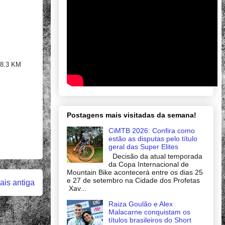
158.3 KM
Postagens mais visitadas da semana!
CiMTB 2026: Confira como
estão as disputas pelo título
geral das Super Elites
Decisão da atual temporada
da Copa Internacional de
Mountain Bike acontecerá entre os dias 25
e 27 de setembro na Cidade dos Profetas
is antiga
Xav...
Raiza Goulão e Alex
Malacarne conquistam os
títulos brasileiros do Short