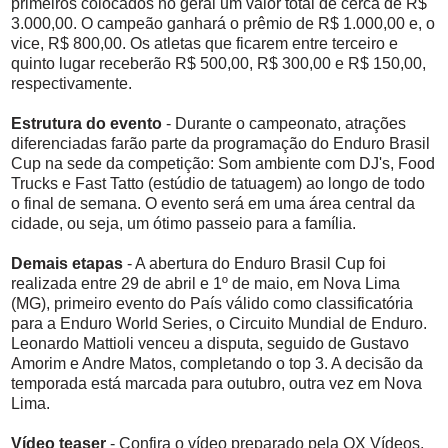
primeiros colocados no geral um valor total de cerca de R$
3.000,00. O campeão ganhará o prêmio de R$ 1.000,00 e, o
vice, R$ 800,00. Os atletas que ficarem entre terceiro e
quinto lugar receberão R$ 500,00, R$ 300,00 e R$ 150,00,
respectivamente.
Estrutura do evento
- Durante o campeonato, atrações
diferenciadas farão parte da programação do Enduro Brasil
Cup na sede da competição: Som ambiente com DJ's, Food
Trucks e Fast Tatto (estúdio de tatuagem) ao longo de todo
o final de semana. O evento será em uma área central da
cidade, ou seja, um ótimo passeio para a família.
Demais etapas
- A abertura do Enduro Brasil Cup foi
realizada entre 29 de abril e 1º de maio, em Nova Lima
(MG), primeiro evento do País válido como classificatória
para a Enduro World Series, o Circuito Mundial de Enduro.
Leonardo Mattioli venceu a disputa, seguido de Gustavo
Amorim e Andre Matos, completando o top 3. A decisão da
temporada está marcada para outubro, outra vez em Nova
Lima.
Vídeo teaser
- Confira o vídeo preparado pela OX Vídeos,