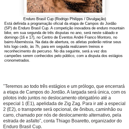
Enduro Brasil Cup (Rodrigo Philipps / Divulgação)
Está definida a programação oficial da etapa de Campos do Jordão
(SP) do Enduro Brasil Cup. A competição inovadora de enduro mountain
bike, em sua segunda de três disputas no ano, será neste sábado e
domingo (16 e 17), no Centro de Eventos André Franco Montoro, no
bairro Abernéssia. Na data de abertura, os atletas poderão retirar seus
kits logo cedo, às 7h, para em seguida realizarem treinos e
reconhecimento do percurso. No dia seguinte, será a vez dos
campeões serem conhecidos pelo público, com a disputa dos estágios
cronometrados.
"Teremos ao todo três estágios e um prólogo, que encerrará
a etapa de Campos do Jordão. A largada será única, com os
pilotos indo juntos no deslocamento obrigatório até a
especial 1 (E1), apelidada de Zig Zag. Para ir até a especial
2 (E2), o transporte será opcional, de ônibus, caminhão ou
carro, chamado por nós de deslocamento alternativo, pela
estrada de asfalto", conta Thiago Boaretto, organizador do
Enduro Brasil Cup.