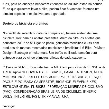
Kids, para as crianças brincarem enquanto os adultos estão na corrida.
E, os que quiserem levar a bike, podem ficar à vontade: faremos um
circuito especial e exclusivo para a garotada.
Sorteio de bicicleta e prêmios
No dia 10 de setembro, data da competição, haverá sorteio de uma
bicicleta Trek
para os atletas presentes. Além da bike, os atletas que
ocuparem do 1º ao 5º lugar no pódio, ganharão medalhas e kits com
produtos de marcas renomadas no ciclismo brasileiro: LM Bike, DaMatta
Design, Bontrager e muito mais. Um troféu estilizado também será
entregue para os cinco primeiros atletas de cada categoria.
O Desafio SENSE Inconfidentes de MTB tem patrocínio da SENSE e da
TREK. Apoio da POWER CYCLE BRASIL, DAMATTA DESIGN, ÁGUA
MINERAL INGÁ, PREFEITURA MUNICIPAL DE ITABIRITO, PESQUE
PAGUE E POUSADA CAMPESTRE, BICISHOP, ELEVEN BIKES,
ESTILOVENTURA, FL BIKES, FEDERAÇÃO MINEIRA DE CICLISMO
(FMC), CONFEDERAÇÃO BRASILEIRA DE CICLISMO, IKNEFIX
BIKES, INTERTRILHAS E TRIPP AVENTURA.
Serviço: