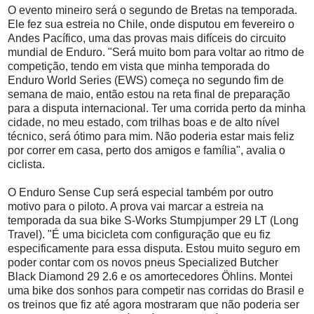
O evento mineiro será o segundo de Bretas na temporada.
Ele fez sua estreia no Chile, onde disputou em fevereiro o
Andes Pacífico, uma das provas mais difíceis do circuito
mundial de Enduro. "Será muito bom para voltar ao ritmo de
competição, tendo em vista que minha temporada do
Enduro World Series (EWS) começa no segundo fim de
semana de maio, então estou na reta final de preparação
para a disputa internacional. Ter uma corrida perto da minha
cidade, no meu estado, com trilhas boas e de alto nível
técnico, será ótimo para mim. Não poderia estar mais feliz
por correr em casa, perto dos amigos e família", avalia o
ciclista.
O Enduro Sense Cup será especial também por outro
motivo para o piloto. A prova vai marcar a estreia na
temporada da sua bike S-Works Stumpjumper 29 LT (Long
Travel). "É uma bicicleta com configuração que eu fiz
especificamente para essa disputa. Estou muito seguro em
poder contar com os novos pneus Specialized Butcher
Black Diamond 29 2.6 e os amortecedores Öhlins. Montei
uma bike dos sonhos para competir nas corridas do Brasil e
os treinos que fiz até agora mostraram que não poderia ser