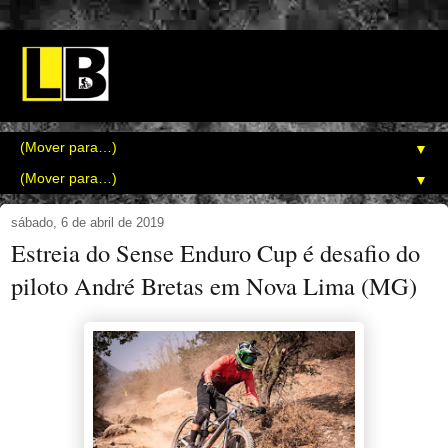
▼
▼
sábado, 6 de abril de 2019
Estreia do Sense Enduro Cup é desafio do
piloto André Bretas em Nova Lima (MG)