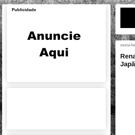
Publicidade
sexta-fe
Rena
Jap