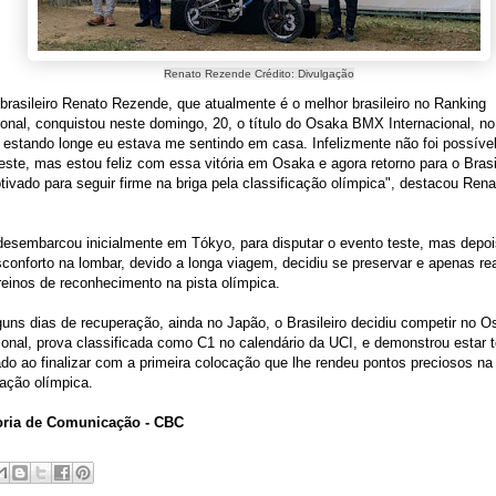
Renato Rezende
Crédito: Divulgação
 brasileiro Renato Rezende, que atualmente é o melhor brasileiro no Ranking
ional, conquistou neste domingo, 20, o título do Osaka BMX Internacional, n
stando longe eu estava me sentindo em casa. Infelizmente não foi possível
este, mas estou feliz com essa vitória em Osaka e agora retorno para o Brasi
ivado para seguir firme na briga pela classificação olímpica", destacou Rena
desembarcou inicialmente em Tókyo, para disputar o evento teste, mas depo
sconforto na lombar, devido a longa viagem, decidiu se preservar e apenas re
reinos de reconhecimento na pista olímpica.
uns dias de recuperação, ainda no Japão, o Brasileiro decidiu competir no
ional, prova classificada como C1 no calendário da UCI, e demonstrou estar 
do ao finalizar com a primeira colocação que lhe rendeu pontos preciosos na 
cação olímpica.
ria de Comunicação - CBC