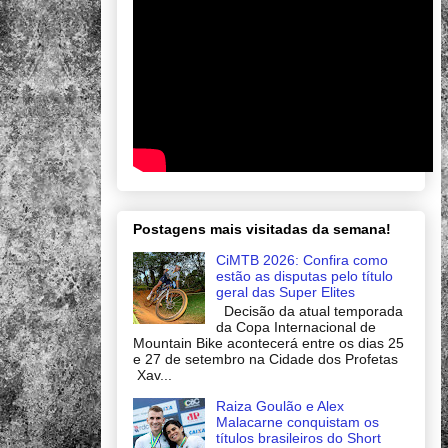
Postagens mais visitadas da semana!
CiMTB 2026: Confira como
estão as disputas pelo título
geral das Super Elites
Decisão da atual temporada
da Copa Internacional de
Mountain Bike acontecerá entre os dias 25
e 27 de setembro na Cidade dos Profetas
Xav...
Raiza Goulão e Alex
Malacarne conquistam os
títulos brasileiros do Short