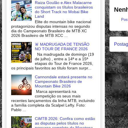
Raiza Goulão e Alex Malacarne
conquistam os títulos brasileiros
Nenh
do Short Track no Mobai Bike
Land
Pos
Elite do mountain bike nacional
protagonizou disputas intensas no segundo
dia do Campeonato Brasileiro de MTB XC
2026 Brasileiro de MTB XCC ...
Postag
🚨 MADRUGADA DE TENSÃO
NO TOUR DE FRANCE 2026
Na madrugada de domingo (19
de julho) , entre a 14ª e a 15ª
etapas do Tour de France 2026,
os principais favoritos ao título foram surpr...
Cannondale estará presente no
Campeonato Brasileiro de
Mountain Bike 2026
Marca apresentará na
competição os seus mais
recentes lançamentos da linha MTB, incluindo
a família completa da Scalpel Lefty. Foto:
Pablo ...
CiMTB 2026: Confira como estão
as disputas pelos títulos no
percurso completo da Maratona