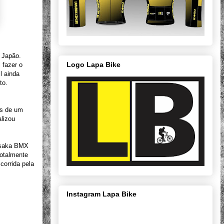
o Japão.
Logo Lapa Bike
 fazer o
l ainda
to.
is de um
alizou
 Osaka BMX
totalmente
corrida pela
Instagram Lapa Bike