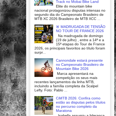
Track no Mobai Bike Land
Elite do mountain bike
nacional protagonizou disputas intensas no
segundo dia do Campeonato Brasileiro de
MTB XC 2026 Brasileiro de MTB XCC ...
🚨 MADRUGADA DE TENSÃO
NO TOUR DE FRANCE 2026
Na madrugada de domingo
(19 de julho) , entre a 14ª e a
15ª etapas do Tour de France
2026, os principais favoritos ao título foram
surpr...
Cannondale estará presente
no Campeonato Brasileiro de
Mountain Bike 2026
Marca apresentará na
competição os seus mais
recentes lançamentos da linha MTB,
incluindo a família completa da Scalpel
Lefty. Foto: Pablo ...
CiMTB 2026: Confira como
estão as disputas pelos títulos
no percurso completo da
Maratona
Isabella assumiu a liderança