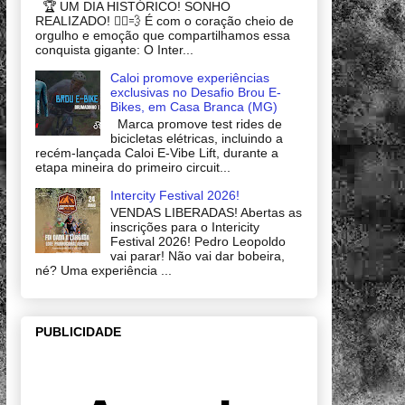
🏆 UM DIA HISTÓRICO! SONHO
REALIZADO! 🚴‍♂️💨 É com o coração cheio de
orgulho e emoção que compartilhamos essa
conquista gigante: O Inter...
Caloi promove experiências
exclusivas no Desafio Brou E-
Bikes, em Casa Branca (MG)
Marca promove test rides de
bicicletas elétricas, incluindo a
recém-lançada Caloi E-Vibe Lift, durante a
etapa mineira do primeiro circuit...
Intercity Festival 2026!
VENDAS LIBERADAS! Abertas as
inscrições para o Intericity
Festival 2026! Pedro Leopoldo
vai parar! Não vai dar bobeira,
né? Uma experiência ...
PUBLICIDADE