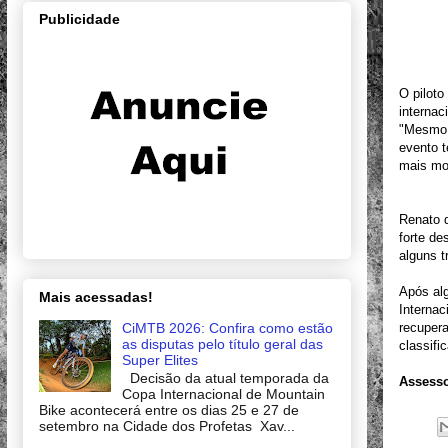
Publicidade
O piloto
internac
"Mesmo e
evento t
mais mot
Renato 
forte de
alguns t
Após alg
Mais acessadas!
Internac
CiMTB 2026: Confira como estão
recupera
as disputas pelo título geral das
classifi
Super Elites
Decisão da atual temporada da
Assesso
Copa Internacional de Mountain
Bike acontecerá entre os dias 25 e 27 de
setembro na Cidade dos Profetas Xav...