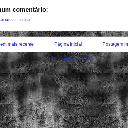
um comentário:
tar um comentário
em mais recente
Página inicial
Postagem ma
Assinar:
Postar comentários (Atom)