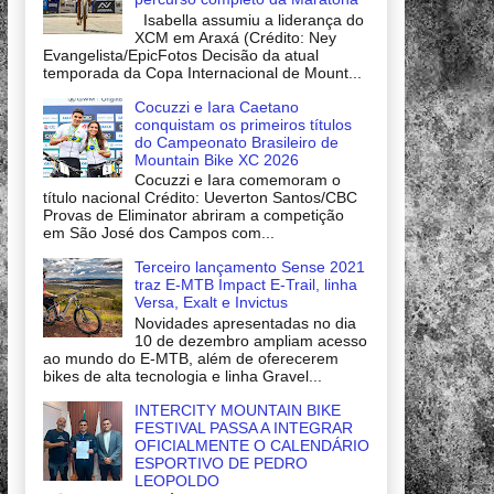
Isabella assumiu a liderança do
XCM em Araxá (Crédito: Ney
Evangelista/EpicFotos Decisão da atual
temporada da Copa Internacional de Mount...
Cocuzzi e Iara Caetano
conquistam os primeiros títulos
do Campeonato Brasileiro de
Mountain Bike XC 2026
Cocuzzi e Iara comemoram o
título nacional Crédito: Ueverton Santos/CBC
Provas de Eliminator abriram a competição
em São José dos Campos com...
Terceiro lançamento Sense 2021
traz E-MTB Impact E-Trail, linha
Versa, Exalt e Invictus
Novidades apresentadas no dia
10 de dezembro ampliam acesso
ao mundo do E-MTB, além de oferecerem
bikes de alta tecnologia e linha Gravel...
INTERCITY MOUNTAIN BIKE
FESTIVAL PASSA A INTEGRAR
OFICIALMENTE O CALENDÁRIO
ESPORTIVO DE PEDRO
LEOPOLDO