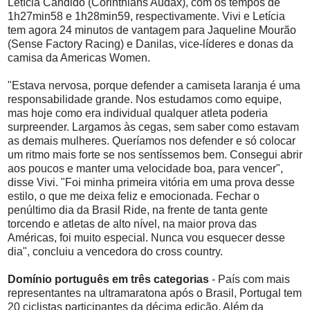
Letícia Cândido (Corinthians Audax), com os tempos de
1h27min58 e 1h28min59, respectivamente. Vivi e Letícia
tem agora 24 minutos de vantagem para Jaqueline Mourão
(Sense Factory Racing) e Danilas, vice-líderes e donas da
camisa da Americas Women.
"Estava nervosa, porque defender a camiseta laranja é uma
responsabilidade grande. Nos estudamos como equipe,
mas hoje como era individual qualquer atleta poderia
surpreender. Largamos às cegas, sem saber como estavam
as demais mulheres. Queríamos nos defender e só colocar
um ritmo mais forte se nos sentíssemos bem. Consegui abrir
aos poucos e manter uma velocidade boa, para vencer",
disse Vivi. "Foi minha primeira vitória em uma prova desse
estilo, o que me deixa feliz e emocionada. Fechar o
penúltimo dia da Brasil Ride, na frente de tanta gente
torcendo e atletas de alto nível, na maior prova das
Américas, foi muito especial. Nunca vou esquecer desse
dia", concluiu a vencedora do cross country.
Domínio português em três categorias
- País com mais
representantes na ultramaratona após o Brasil, Portugal tem
20 ciclistas participantes da décima edição. Além da