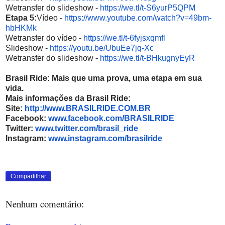
Wetransfer do slideshow -
https://we.tl/t-S6yurP5QPM
Etapa 5:
Vídeo -
https://www.youtube.com/
watch?v=49bm-
hbHKMk
Wetransfer do vídeo -
https://we.tl/t-6fyjsxqmfl
Slideshow -
https://youtu.be/UbuEe7jq-Xc
Wetransfer do slideshow
-
https://we.tl/t-
BHkugnyEyR
Brasil Ride: Mais que uma prova, uma etapa em sua
vida.
Mais informações da Brasil Ride:
Site:
http://www.BRASILRIDE.
COM.BR
Facebook:
www.facebook.com/
BRASILRIDE
Twitter:
www.twitter.com/
brasil_ride
Instagram:
www.instagram.com/b
rasilride
Compartilhar
Nenhum comentário: