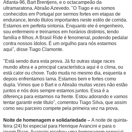
Atlanta-96, Bart Brentjens, e o octacampeão da
ultramaratona, Abraão Azevedo. "O Tiago e eu somos
conhecidos em Portugal por sermos fortes em etapas de
endurance, tendo títulos importantes neste estilo de corrida.
Estamos em perfeita sintonia. Enquanto ele é engenheiro,
sou enfermeiro e treinamos em horários distintos, tendo
família e filhos. A Brasil Ride é fenomenal, podendo pedalar
contra nossos ídolos. É um orgulho para nós estarmos
aqui", disse Tiago Clamonte.
"Está sendo dura esta prova. Já fiz outras stage races
mundo afora e a principal característica aqui é o clima, ou
está calor ou chove. Tudo muda no mesmo dia, esquenta e
depois enfrentamos lama. Estamos bem e fortes como
dupla. Vimos que o Bart e o Abraão muitas vezes não estão
juntos e nós dois sempre estamos juntos. Essa é a
diferença para estarmos na frente. Estou adorando e vamos
tentar garantir este título", comentou Tiago Silva, que assim
como seu parceiro compete pela primeira vez na prova.
Noite de homenagem e solidariedade –
A noite de quinta-
feira (24) foi especial para Henrique Avancini e para o
jovem Ryan. Avancini recebeu uma homenagem especial