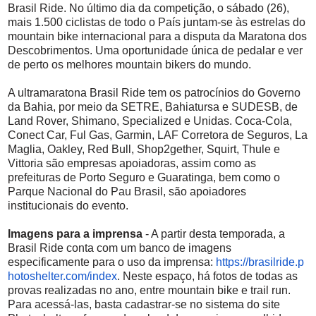
Brasil Ride. No último dia da competição, o sábado (26),
mais 1.500 ciclistas de todo o País juntam-se às estrelas do
mountain bike internacional para a disputa da Maratona dos
Descobrimentos. Uma oportunidade única de pedalar e ver
de perto os melhores mountain bikers do mundo.
A ultramaratona Brasil Ride tem os patrocínios do Governo
da Bahia, por meio da SETRE, Bahiatursa e SUDESB, de
Land Rover, Shimano, Specialized e Unidas. Coca-Cola,
Conect Car, Ful Gas, Garmin, LAF Corretora de Seguros, La
Maglia, Oakley, Red Bull, Shop2gether, Squirt, Thule e
Vittoria são empresas apoiadoras, assim como as
prefeituras de Porto Seguro e Guaratinga, bem como o
Parque Nacional do Pau Brasil, são apoiadores
institucionais do evento.
Imagens para a imprensa
- A partir desta temporada, a
Brasil Ride conta com um banco de imagens
especificamente para o uso da imprensa:
https://brasilride.p
hotoshelter.com/index
. Neste espaço, há fotos de todas as
provas realizadas no ano, entre mountain bike e trail run.
Para acessá-las, basta cadastrar-se no sistema do site