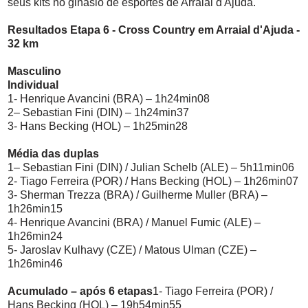
seus kits no ginásio de esportes de Arraial d'Ajuda.
Resultados Etapa 6 - Cross Country em Arraial d'Ajuda -
32 km
Masculino
Individual
1- Henrique Avancini (BRA) – 1h24min08
2– Sebastian Fini (DIN) – 1h24min37
3- Hans Becking (HOL) – 1h25min28
Média das duplas
1– Sebastian Fini (DIN) / Julian Schelb (ALE) – 5h11min06
2- Tiago Ferreira (POR) / Hans Becking (HOL) – 1h26min07
3- Sherman Trezza (BRA) / Guilherme Muller (BRA) –
1h26min15
4- Henrique Avancini (BRA) / Manuel Fumic (ALE) –
1h26min24
5- Jaroslav Kulhavy (CZE) / Matous Ulman (CZE) –
1h26min46
Acumulado – após 6 etapas
1- Tiago Ferreira (POR) /
Hans Becking (HOL) – 19h54min55