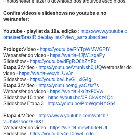
Photoshelter e fazer o download dos arquivos escolhidos.
Confira vídeos e slideshows no youtube e no
wetransfer:
Youtube - playlist da 10a. edição
:
https://www.youtube.c
om/user/BrasiRide/playlists?vi
ew_as=subscriber
Prólogo:
Vídeo -
https://youtu.be/RYTpWMWGPfY
Wetransfer do vídeo -
https://we.tl/t-4JjW1zqaPy
Slideshow -
https://youtu.be/dFgRO8hZYFo
Etapa 2:
Vídeo
-
https://youtu.be/VtunN
sh0jUQ
Wetransfer do
vídeo -
https://we.tl/t-vexvhLUv3n
Slideshow -
https://youtu.be/LhvG_jxIG4g
Etapa 3:
Vídeo -
https://youtu.be/ngjyaCzkr7s
Wetransfer do vídeo -
https://we.tl/t-4kr2txF0Vw
Slideshow 10 anos -
https://youtu.be/0FlCkwXz4Q4
Slideshow Etapa 3 -
https://youtu.be/ProWqmNYGp4
Etapa 4:
Vídeo -
https://www.youtube.com/
watch?
v=35M7oocz8HI&t
Wetransfer do vídeo -
https://we.tl/t-mewhb3eRUl
Slideshow -
https://youtu.be/4nT0ow4Tcdg