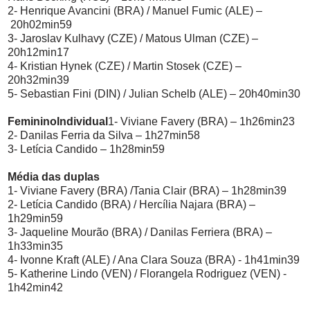
2- Henrique Avancini (BRA) / Manuel Fumic (ALE) –
20h02min59
3- Jaroslav Kulhavy (CZE) / Matous Ulman (CZE) –
20h12min17
4- Kristian Hynek (CZE) / Martin Stosek (CZE) –
20h32min39
5- Sebastian Fini (DIN) / Julian Schelb (ALE) – 20h40min30
Feminino
Individual
1- Viviane Favery (BRA) – 1h26min23
2- Danilas Ferria da Silva – 1h27min58
3- Letícia Candido – 1h28min59
Média das duplas
1- Viviane Favery (BRA) /Tania Clair (BRA) – 1h28min39
2- Letícia Candido (BRA) / Hercília Najara (BRA) –
1h29min59
3- Jaqueline Mourão (BRA) / Danilas Ferriera (BRA) –
1h33min35
4- Ivonne Kraft (ALE) / Ana Clara Souza (BRA) - 1h41min39
5- Katherine Lindo (VEN) / Florangela Rodriguez (VEN) -
1h42min42