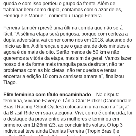
queda e com isso perdeu o grupo da frente. Além de
trabalhar bem como dupla, contamos com o azar deles,
Henrique e Manuel", comentou Tiago Ferreira.
Ferreira também prevê uma última corrida que não será
fácil. "A sétima etapa será perigosa, porque com certeza a
dupla adversária vai correr como nós em 2018, atacando do
início ao fim. A diferença é que o gap era de dois minutos e
agora é de mais de oito. Serão menos de 50 km e não
queremos a vitória da etapa, mas sim da geral. Vamos fazer
nosso dia da forma mais tranquila para desfrutar, não ter
problemas com as bicicletas, não ter quedas e tentar
encerrar a edição 10 com a camiseta amarela", finalizou
Tiago.
Elite feminina com título encaminhado
- Na disputa
feminina, Viviane Favery e Tânia Clair Piclker (Cannondale
Brasil Racing / Soul Cycles) colocaram uma mão na "taça"
da Brasil Ride em sua categoria. Vivi, como é conhecida, foi
o destaque da prova entre as mulheres e terminou em
primeiro, em 1h26min23, ao concluir três voltas. O top 3
individual teve ainda Danilas Ferreira (Tropix Brasil) e