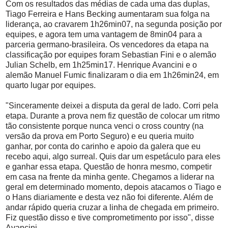
Com os resultados das médias de cada uma das duplas,
Tiago Ferreira e Hans Becking aumentaram sua folga na
liderança, ao cravarem 1h26min07, na segunda posição por
equipes, e agora tem uma vantagem de 8min04 para a
parceria germano-brasileira. Os vencedores da etapa na
classificação por equipes foram Sebastian Fini e o alemão
Julian Schelb, em 1h25min17. Henrique Avancini e o
alemão Manuel Fumic finalizaram o dia em 1h26min24, em
quarto lugar por equipes.
"Sinceramente deixei a disputa da geral de lado. Corri pela
etapa. Durante a prova nem fiz questão de colocar um ritmo
tão consistente porque nunca venci o cross country (na
versão da prova em Porto Seguro) e eu queria muito
ganhar, por conta do carinho e apoio da galera que eu
recebo aqui, algo surreal. Quis dar um espetáculo para eles
e ganhar essa etapa. Questão de honra mesmo, competir
em casa na frente da minha gente. Chegamos a liderar na
geral em determinado momento, depois atacamos o Tiago e
o Hans diariamente e desta vez não foi diferente. Além de
andar rápido queria cruzar a linha de chegada em primeiro.
Fiz questão disso e tive comprometimento por isso", disse
Avancini.