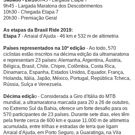
9h45 - Largada Maratona dos Descobrimentos
10h30 - Chegada Etapa 7
20h30 - Premiação Geral
As etapas da Brasil Ride 2019:
Etapa 7
- Arraial d'Ajuda - 46 km e 532 m de altimetria
Países representados na 10ª edição
- Ao todo, 570
ciclistas estão inscritos na décima edição da ultramaratona
e representam 23 países: Alemanha, Argentina, Áustria,
Bélgica, Brasil, Chile, Chipre, Colômbia, Costa Rica,
Dinamarca, Espanha, Estados Unidos, Equador, França,
Holanda, Itália, Japão, México, Portugal, República Tcheca,
Rússia, Suíça e Venezuela.
Décima ediçã
o - Considerada a Giro d'Itália do MTB
mundial, a ultramaratona marcada para 20 a 26 de outubro,
no Extremo Sul da Bahia, oferece um forte desafio para os
570 participantes de 23 países. Durante sete dias, eles têm
pela frente cerca de 600 km e quase 11.000 m de altimetria
acumulada, entre trilhas e estradas de terra que ligam
Arraial d'Ajuda, em Porto Seguro, a Guaratinga, na Vila