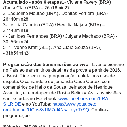
Acumulado - após 6 etapas
1- Viviane Favery (BRA)
/Tania Clair (BRA) – 26h16min27
2- Jaqueline Mourão (BRA) / Danilas Ferriera (BRA) –
26h40min28
3- Letícia Candido (BRA) / Hercília Najara (BRA) –
27h43min18
4- Janildes Fernandes (BRA) / Julyana Machado (BRA) -
30h56min24
5- 4- Ivonne Kraft (ALE) / Ana Clara Souza (BRA)
- 31h54min24
Programação das transmissões ao vivo
- Evento pioneiro
no País ao transmitir os detalhes da prova a partir de 2016,
a Brasil Ride tem uma programação repleta nos dias de
disputa. O comando é do jornalista Cadu Cortez, com
comentários de Helio de Souza, treinador de Henrique
Avancini, e reportagem de Rosita Belinky. As transmissões
são exibidas no Facebook:
www.facebook.com/BRA
SILRIDE
e no YouTube:
https://www.youtube.c
om/channel/UChs8s1lM7eI4Nsacdy
xTx9Q
. Confira a
programação:
Sábado - 26/10
8h45 - Largada Etapa 7