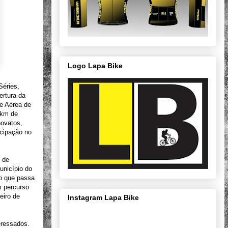
Logo Lapa Bike
Séries,
ertura da
e Aérea de
 km de
novatos,
icipação no
e de
unicípio do
to que passa
m percurso
eiro de
Instagram Lapa Bike
teressados.