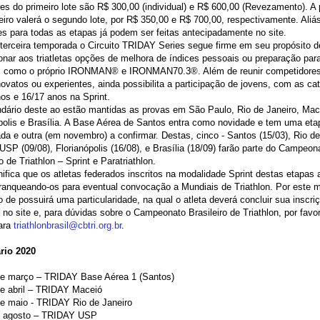
es do primeiro lote são R$ 300,00 (individual) e R$ 600,00 (Revezamento). A p
eiro valerá o segundo lote, por R$ 350,00 e R$ 700,00, respectivamente. Aliá
es para todas as etapas já podem ser feitas antecipadamente no site.
erceira temporada o Circuito TRIDAY Series segue firme em seu propósito d
onar aos triatletas opções de melhora de índices pessoais ou preparação par
, como o próprio IRONMAN® e IRONMAN70.3®. Além de reunir competidores
novatos ou experientes, ainda possibilita a participação de jovens, com as ca
os e 16/17 anos na Sprint.
dário deste ao estão mantidas as provas em São Paulo, Rio de Janeiro, Mac
polis e Brasília. A Base Aérea de Santos entra como novidade e tem uma eta
da e outra (em novembro) a confirmar. Destas, cinco - Santos (15/03), Rio de
 USP (09/08), Florianópolis (16/08), e Brasília (18/09) farão parte do Campeon
ro de Triathlon – Sprint e Paratriathlon.
nifica que os atletas federados inscritos na modalidade Sprint destas etapas
ranqueando-os para eventual convocação a Mundiais de Triathlon. Por este m
 de possuirá uma particularidade, na qual o atleta deverá concluir sua inscri
 no site e, para dúvidas sobre o Campeonato Brasileiro de Triathlon, por favo
para
triathlonbrasil@cbtri.org.br
.
rio 2020
 de março – TRIDAY Base Aérea 1 (Santos)
de abril – TRIDAY Maceió
de maio - TRIDAY Rio de Janeiro
de agosto – TRIDAY USP