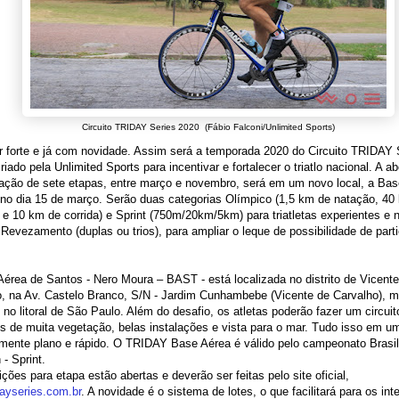
Circuito TRIDAY Series 2020 (Fábio Falconi/Unlimited Sports)
 forte e já com novidade. Assim será a temporada 2020 do Circuito TRIDAY 
riado pela Unlimited Sports para incentivar e fortalecer o triatlo nacional. A ab
ação de sete etapas, entre março e novembro, será em um novo local, a Bas
no dia 15 de março. Serão duas categorias Olímpico (1,5 km de natação, 40
 e 10 km de corrida) e Sprint (750m/20km/5km) para triatletas experientes e 
Revezamento (duplas ou trios), para ampliar o leque de possibilidade de part
érea de Santos - Nero Moura – BAST - está localizada no distrito de Vicent
, na Av. Castelo Branco, S/N - Jardim Cunhambebe (Vicente de Carvalho), m
 no litoral de São Paulo. Além do desafio, os atletas poderão fazer um circui
is de muita vegetação, belas instalações e vista para o mar. Tudo isso em u
mente plano e rápido. O TRIDAY Base Aérea é válido pelo campeonato Brasil
 - Sprint.
ições para etapa estão abertas e deverão ser feitas pelo site oficial,
ayseries.com.br
. A novidade é o sistema de lotes, o que facilitará para os in