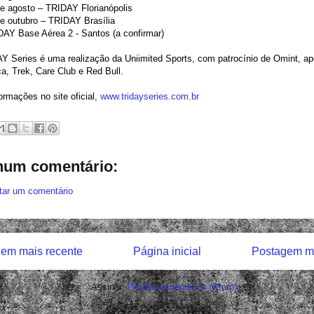
de agosto – TRIDAY Florianópolis
de outubro – TRIDAY Brasília
DAY Base Aérea 2 - Santos (a confirmar)
 Series é uma realização da Uniimited Sports, com patrocínio de Omint, ap
ca, Trek, Care Club e Red Bull.
ormações no site oficial,
www.tridayseries.com.br
um comentário:
tar um comentário
em mais recente
Página inicial
Postagem ma
Assinar:
Postar comentários (Atom)