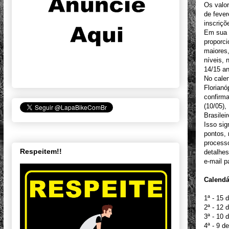
Os valor
de fever
inscriçõ
Em sua t
proporci
maiores
níveis, 
14/15 an
No calen
Florianó
confirma
(10/05),
Brasilei
Isso sig
pontos, 
processo
Respeitem!!
detalhes
e-mail 
Calendá
1ª - 15
2ª - 12 
3ª - 10 
4ª - 9 