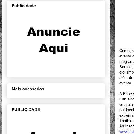
Publicidade
Começar
evento c
program
Santos, 
ciclismo
além do 
evento.
Mais acessadas!
A Base A
Carvalho
Guarujá,
PUBLICIDADE
por loca
extrema
Triathlon
As inscr
www.trid