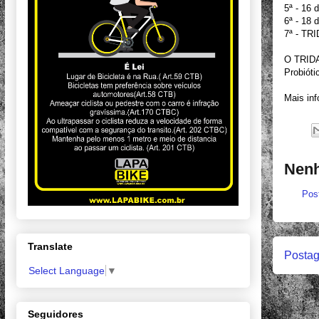
5ª - 16 
6ª - 18 
7ª - TRI
O TRIDAY
Probióti
Mais inf
Nenh
Pos
Translate
Postag
Select Language
▼
Seguidores