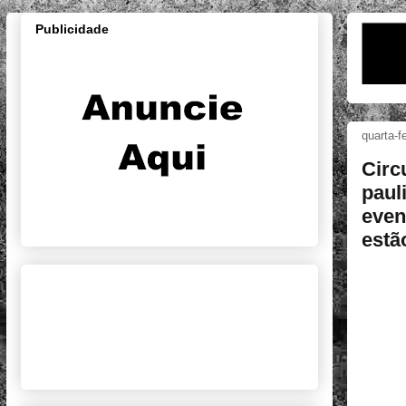
Publicidade
quarta-f
Circ
paul
even
estã