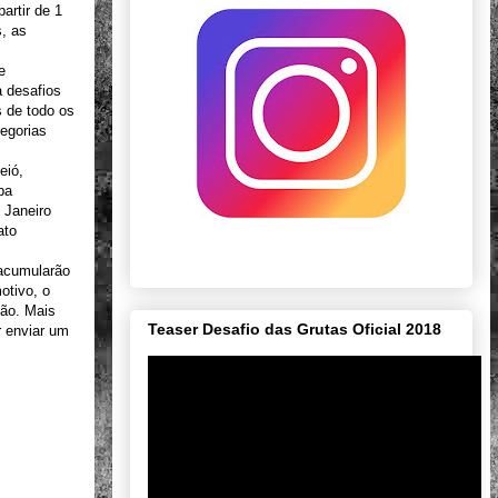
artir de 1
s, as
e
a desafios
 de todo os
tegorias
eió,
pa
 Janeiro
ato
 acumularão
otivo, o
ção. Mais
Teaser Desafio das Grutas Oficial 2018
r enviar um