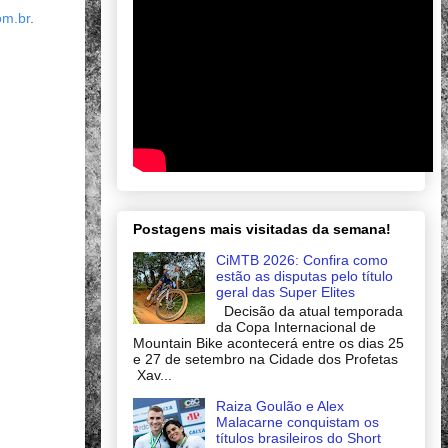
om.br
.
Postagens mais visitadas da semana!
CiMTB 2026: Confira como
estão as disputas pelo título
geral das Super Elites
Decisão da atual temporada
da Copa Internacional de
Mountain Bike acontecerá entre os dias 25
e 27 de setembro na Cidade dos Profetas
Xav...
Raiza Goulão e Alex
Malacarne conquistam os
títulos brasileiros do Short