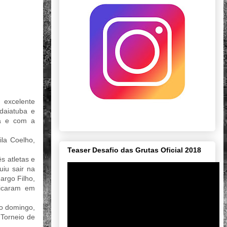
 excelente
daiatuba e
pa e com a
la Coelho,
Teaser Desafio das Grutas Oficial 2018
s atletas e
iu sair na
argo Filho,
ficaram em
o domingo,
 Torneio de