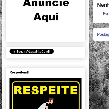
Nenh
Pos
Postag
Respeitem!!