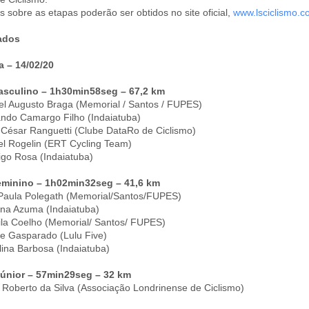
s sobre as etapas poderão ser obtidos no site oficial,
www.lsciclismo.c
ados
a – 14/02/20
Masculino – 1h30min58seg – 67,2 km
el Augusto Braga (Memorial / Santos / FUPES)
ndo Camargo Filho (Indaiatuba)
r César Ranguetti (Clube DataRo de Ciclismo)
el Rogelin (ERT Cycling Team)
igo Rosa (Indaiatuba)
Feminino – 1h02min32seg – 41,6 km
Paula Polegath (Memorial/Santos/FUPES)
ana Azuma (Indaiatuba)
la Coelho (Memorial/ Santos/ FUPES)
le Gasparado (Lulu Five)
lina Barbosa (Indaiatuba)
únior – 57min29seg – 32 km
 Roberto da Silva (Associação Londrinense de Ciclismo)