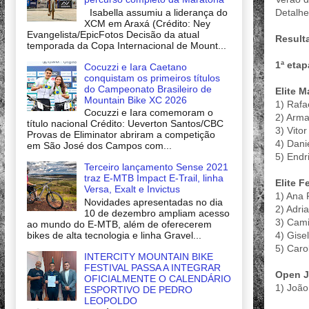
Isabella assumiu a liderança do
Detalhe
XCM em Araxá (Crédito: Ney
Evangelista/EpicFotos Decisão da atual
Result
temporada da Copa Internacional de Mount...
1ª etap
Cocuzzi e Iara Caetano
conquistam os primeiros títulos
do Campeonato Brasileiro de
Elite 
Mountain Bike XC 2026
1) Rafa
Cocuzzi e Iara comemoram o
2) Arma
título nacional Crédito: Ueverton Santos/CBC
3) Vito
Provas de Eliminator abriram a competição
4) Dani
em São José dos Campos com...
5) Endr
Terceiro lançamento Sense 2021
traz E-MTB Impact E-Trail, linha
Elite 
Versa, Exalt e Invictus
1) Ana 
Novidades apresentadas no dia
2) Adri
10 de dezembro ampliam acesso
3) Cami
ao mundo do E-MTB, além de oferecerem
4) Gise
bikes de alta tecnologia e linha Gravel...
5) Caro
INTERCITY MOUNTAIN BIKE
FESTIVAL PASSA A INTEGRAR
Open J
OFICIALMENTE O CALENDÁRIO
1) João
ESPORTIVO DE PEDRO
LEOPOLDO