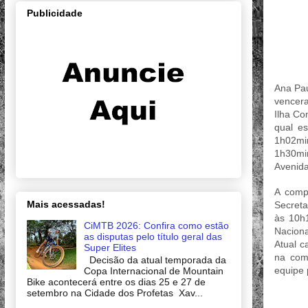
Publicidade
Ana Pau
vencera
Ilha Co
qual e
1h02mi
1h30min
Avenida
A comp
Mais acessadas!
Secreta
às 10h1
CiMTB 2026: Confira como estão
Naciona
as disputas pelo título geral das
Atual c
Super Elites
na com
Decisão da atual temporada da
equipe 
Copa Internacional de Mountain
Bike acontecerá entre os dias 25 e 27 de
setembro na Cidade dos Profetas Xav...