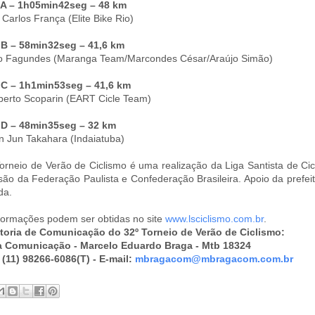
 A – 1h05min42seg – 48 km
 Carlos França (Elite Bike Rio)
 B – 58min32seg – 41,6 km
io Fagundes (Maranga Team/Marcondes César/Araújo Simão)
 C – 1h1min53seg – 41,6 km
berto Scoparin (EART Cicle Team)
 D – 48min35seg – 32 km
on Jun Takahara (Indaiatuba)
orneio de Verão de Ciclismo é uma realização da Liga Santista de Ci
são da Federação Paulista e Confederação Brasileira. Apoio da prefeit
da.
formações podem ser obtidas no site
www.lsciclismo.com.br
.
toria de Comunicação do 32º Torneio de Verão de Ciclismo:
 Comunicação - Marcelo Eduardo Braga - Mtb 18324
(11) 98266-6086(T) - E-mail:
mbragacom@mbragacom.com.br