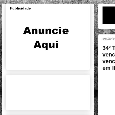
Publicidade
sexta-fe
34º 
venc
venc
em I