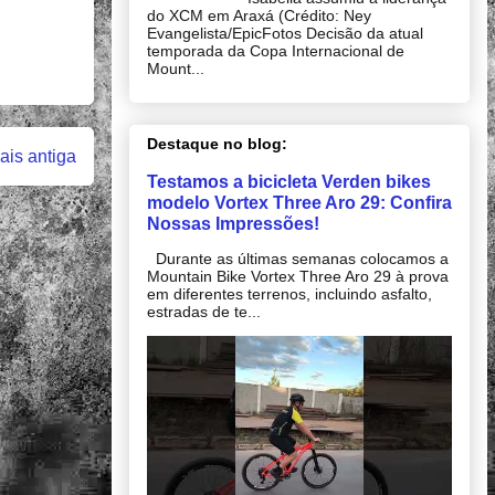
do XCM em Araxá (Crédito: Ney
Evangelista/EpicFotos Decisão da atual
temporada da Copa Internacional de
Mount...
Destaque no blog:
is antiga
Testamos a bicicleta Verden bikes
modelo Vortex Three Aro 29: Confira
Nossas Impressões!
Durante as últimas semanas colocamos a
Mountain Bike Vortex Three Aro 29 à prova
em diferentes terrenos, incluindo asfalto,
estradas de te...