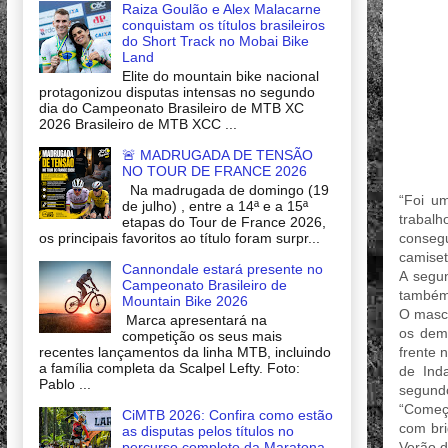
Raiza Goulão e Alex Malacarne
conquistam os títulos brasileiros
do Short Track no Mobai Bike
Land
Elite do mountain bike nacional
protagonizou disputas intensas no segundo
dia do Campeonato Brasileiro de MTB XC
2026 Brasileiro de MTB XCC ...
🚨 MADRUGADA DE TENSÃO
NO TOUR DE FRANCE 2026
Na madrugada de domingo (19
“Foi u
de julho) , entre a 14ª e a 15ª
trabalh
etapas do Tour de France 2026,
conseg
os principais favoritos ao título foram surpr...
camiset
Cannondale estará presente no
A segun
Campeonato Brasileiro de
também 
Mountain Bike 2026
O mascu
Marca apresentará na
os dema
competição os seus mais
recentes lançamentos da linha MTB, incluindo
frente 
a família completa da Scalpel Lefty. Foto:
de Ind
Pablo ...
segundo
“Começa
CiMTB 2026: Confira como estão
com bri
as disputas pelos títulos no
percurso completo da Maratona
Verão d