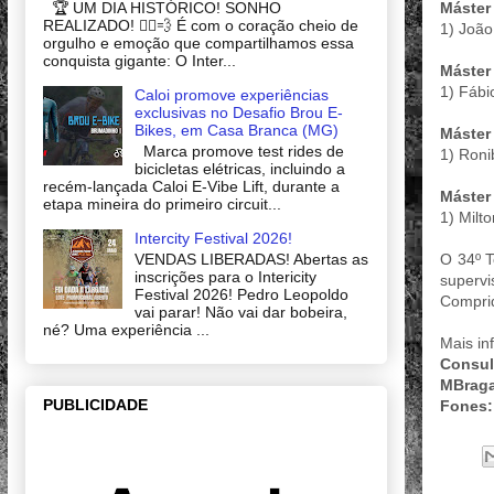
Máster
🏆 UM DIA HISTÓRICO! SONHO
REALIZADO! 🚴‍♂️💨 É com o coração cheio de
1) João
orgulho e emoção que compartilhamos essa
conquista gigante: O Inter...
Máster
1) Fáb
Caloi promove experiências
exclusivas no Desafio Brou E-
Bikes, em Casa Branca (MG)
Máster
Marca promove test rides de
1) Roni
bicicletas elétricas, incluindo a
recém-lançada Caloi E-Vibe Lift, durante a
Máster
etapa mineira do primeiro circuit...
1) Milt
Intercity Festival 2026!
VENDAS LIBERADAS! Abertas as
O 34º T
inscrições para o Intericity
supervi
Festival 2026! Pedro Leopoldo
Compri
vai parar! Não vai dar bobeira,
né? Uma experiência ...
Mais in
Consul
MBraga
PUBLICIDADE
Fones: 