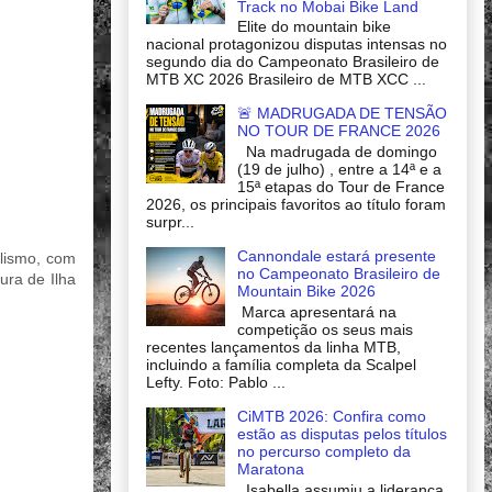
Track no Mobai Bike Land
Elite do mountain bike
nacional protagonizou disputas intensas no
segundo dia do Campeonato Brasileiro de
MTB XC 2026 Brasileiro de MTB XCC ...
🚨 MADRUGADA DE TENSÃO
NO TOUR DE FRANCE 2026
Na madrugada de domingo
(19 de julho) , entre a 14ª e a
15ª etapas do Tour de France
2026, os principais favoritos ao título foram
surpr...
Cannondale estará presente
clismo, com
no Campeonato Brasileiro de
ura de Ilha
Mountain Bike 2026
Marca apresentará na
competição os seus mais
recentes lançamentos da linha MTB,
incluindo a família completa da Scalpel
Lefty. Foto: Pablo ...
CiMTB 2026: Confira como
estão as disputas pelos títulos
no percurso completo da
Maratona
Isabella assumiu a liderança