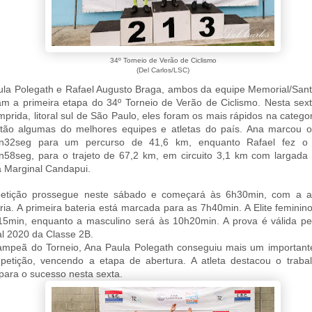
34º Torneio de Verão de Ciclismo
(Del Carlos/LSC)
la Polegath e Rafael Augusto Braga, ambos da equipe Memorial/San
m a primeira etapa do 34º Torneio de Verão de Ciclismo. Nesta sex
mprida, litoral sul de São Paulo, eles foram os mais rápidos na categori
stão algumas do melhores equipes e atletas do país. Ana marcou 
n32seg para um percurso de 41,6 km, enquanto Rafael fez o
58seg, para o trajeto de 67,2 km, em circuito 3,1 km com largada
 Marginal Candapui.
etição prossegue neste sábado e começará às 6h30min, com a a
ria. A primeira bateria está marcada para as 7h40min. A Elite femini
5min, enquanto a masculino será às 10h20min. A prova é válida pe
l 2020 da Classe 2B.
ampeã do Torneio, Ana Paula Polegath conseguiu mais um importante
petição, vencendo a etapa de abertura. A atleta destacou o traba
para o sucesso nesta sexta.