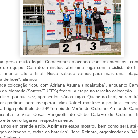
ma prova muito legal. Começamos atacando com as meninas, com
o de equipe. Com dez minutos, abri uma fuga com a ciclista de In
ui manter até o final. Nesta sábado vamos para mais uma eta
a de líder”, afirmou.
da colocação ficou com Adriana Azuma (Indaiatuba), enquanto Cami
da Memorial/Santos/FUPES) fechou a etapa na terceira colocação.
lino, por sua vez, apresentou várias fugas. Quase no final, saíram trê
is partiram para recuperar. Mas Rafael manteve a ponta e consegu
na briga pelo título do 34º Torneio de Verão de Ciclismo. Armando Cam
aiatuba, e Vitor César Ranguetti, do Clube DataRo de Ciclismo, 
 e terceiro lugares, respectivamente.
mos em grande estilo. A primeira etapa mostrou bem como será até 
gas acirradas e, todas as baterias”, José Reinato, organizador do 34º
e Ciclismo.