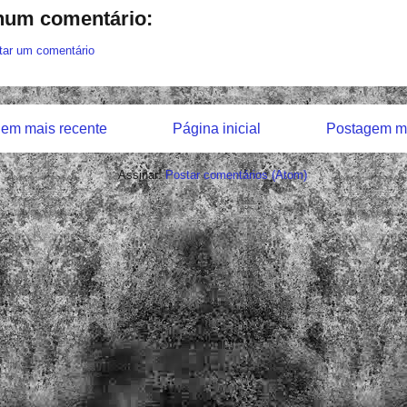
um comentário:
tar um comentário
em mais recente
Página inicial
Postagem ma
Assinar:
Postar comentários (Atom)