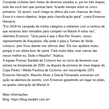
Comprida ciclistas bem fortes de diversos estados e, por ter três etapas,
todo dia você tem que pontuar bem, ficando sempre entre os cinco
primeiros. Só assim, você chega no último dia com chances de título.
Esse é o nosso objetivo, brigar pela classificação geral", conta Emerson
Hernachi.
"Em 2019 fui campeão da minha categoria e voltamos com a certeza de
que estamos bem treinados para competir na Máster A outra vez",
relembra Emerson. "Uma pena é que o Ben-Hur Sturaro, nosso
representante de Araçatuba, não pode ir para a Torneio de Verão
conosco, pois ficou doente nos últimos dias. Ele nos ajudaria muito,
porque é um atleta bom de sprint. Fará muita falta, mas vamos dar
nosso melhor eu, Dudu e Maurílio", finaliza.
A equipe Promax Bardahl de Ciclismo fez no início de fevereiro sua
estreia na temporada de 2020, na disputa da primeira de nove etapas da
Copa Penks / Média Paulista de Ciclismo, em Iracemápolis (SP).
Emerson Hernachi, Maurílio Alves e Durval Fernandes estiveram em
ação na abertura do evento, com Emerson garantindo um lugar no pódio,
na quarta colocação da Máster A.
Mais informações:
Blog: https://blog.bardahl.com.br/