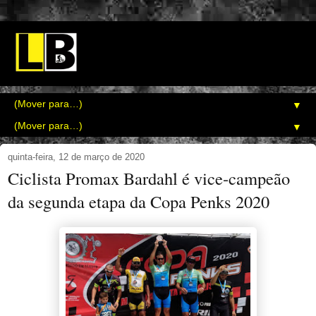
▼
▼
quinta-feira, 12 de março de 2020
Ciclista Promax Bardahl é vice-campeão
da segunda etapa da Copa Penks 2020