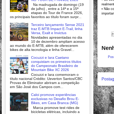
realment
Na madrugada de domingo (19
de julho) , entre a 14ª e a 15ª
• Não co
etapas do Tour de France 2026,
importan
os principais favoritos ao título foram surpr...
Terceiro lançamento Sense 2021
traz E-MTB Impact E-Trail, linha
Versa, Exalt e Invictus
Novidades apresentadas no dia
10 de dezembro ampliam acesso
ao mundo do E-MTB, além de oferecerem
Nenh
bikes de alta tecnologia e linha Gravel...
Pos
Cocuzzi e Iara Caetano
conquistam os primeiros títulos
do Campeonato Brasileiro de
Mountain Bike XC 2026
Cocuzzi e Iara comemoram o
título nacional Crédito: Ueverton Santos/CBC
Postag
Provas de Eliminator abriram a competição
em São José dos Campos com...
Caloi promove experiências
exclusivas no Desafio Brou E-
Bikes, em Casa Branca (MG)
Marca promove test rides de
bicicletas elétricas, incluindo a