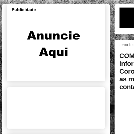
Publicidade
terça-fe
COM
info
Coro
as m
cont