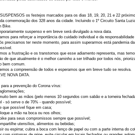
USPENSOS os festejos marcados para os dias 18, 19, 20, 21 e 22 próximo
da comemoração dos 328 anos da cidade. Incluindo o 1º Circuito Santa Luzi
n Bike.
mporariamente suspenso e em breve será divulgado a nova data.
amos para reforçar a importância do cuidado individual e da responsabilidad
ós precisamos ter neste momento, para assim superarmos está pandemia da
ssível.
mos a frustração e os transtornos que esse adiamento representa, mas temo
o de que atualmente é o melhor caminho a ser trilhado por todos nós, priori
 o bem comum.
emos a compreensão de todos e esperamos que em breve tudo se resolva.
VE NOVA DATA.
 para a prevenção do Corona vírus:
 aglomerações;
 muito bem as mãos (pelo menos 10 segundos com sabão e a torneira fechada
el - só serve o de 70% - quando possível;
e que possível fique em casa;
oloque a mão na boca ou nos olhos;
 bike para seus compromissos sempre que possível;
mpartilhe utensílios, alimentos ou bebidas;
sir ou espirrar, cubra a boca com lenço de papel ou com a parte interna do co
er com sintomas de gripe, evite circular em locais fechados ou grandes aglo