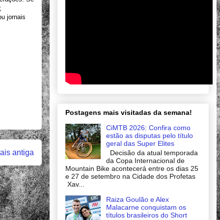
;
u jornais
Postagens mais visitadas da semana!
CiMTB 2026: Confira como
estão as disputas pelo título
geral das Super Elites
is antiga
Decisão da atual temporada
da Copa Internacional de
Mountain Bike acontecerá entre os dias 25
e 27 de setembro na Cidade dos Profetas
Xav...
Raiza Goulão e Alex
Malacarne conquistam os
títulos brasileiros do Short