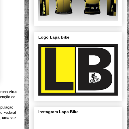
Logo Lapa Bike
rona vírus
venção da
opulação
Instagram Lapa Bike
o Federal
a, uma vez