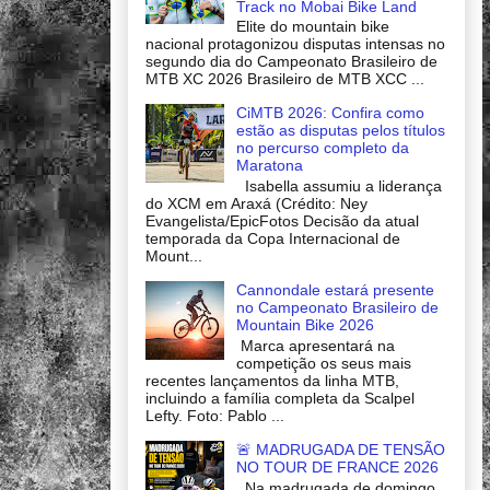
Track no Mobai Bike Land
Elite do mountain bike
nacional protagonizou disputas intensas no
segundo dia do Campeonato Brasileiro de
MTB XC 2026 Brasileiro de MTB XCC ...
CiMTB 2026: Confira como
estão as disputas pelos títulos
no percurso completo da
Maratona
Isabella assumiu a liderança
do XCM em Araxá (Crédito: Ney
Evangelista/EpicFotos Decisão da atual
temporada da Copa Internacional de
Mount...
Cannondale estará presente
no Campeonato Brasileiro de
Mountain Bike 2026
Marca apresentará na
competição os seus mais
recentes lançamentos da linha MTB,
incluindo a família completa da Scalpel
Lefty. Foto: Pablo ...
🚨 MADRUGADA DE TENSÃO
NO TOUR DE FRANCE 2026
Na madrugada de domingo