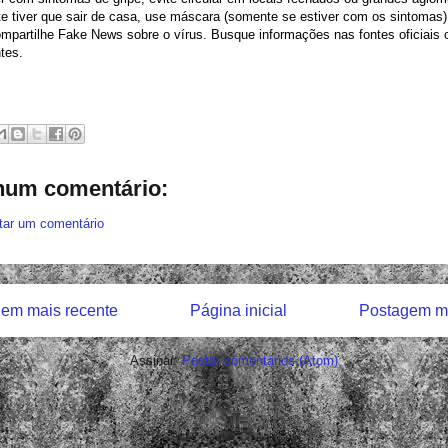
e tiver que sair de casa, use máscara (somente se estiver com os sintomas)
mpartilhe Fake News sobre o vírus. Busque informações nas fontes oficiais o
tes.
um comentário:
tar um comentário
em mais recente
Página inicial
Postagem ma
Assinar:
Postar comentários (Atom)