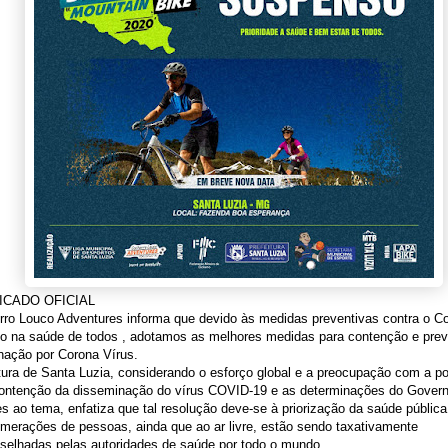
CADO OFICIAL
ro Louco Adventures informa que devido às medidas preventivas contra o Co
o na saúde de todos , adotamos as melhores medidas para contenção e pre
nação por Corona Vírus.
tura de Santa Luzia, considerando o esforço global e a preocupação com a p
contenção da disseminação do vírus COVID-19 e as determinações do Govern
es ao tema, enfatiza que tal resolução deve-se à priorização da saúde públic
merações de pessoas, ainda que ao ar livre, estão sendo taxativamente
selhadas pelas autoridades de saúde por todo o mundo.