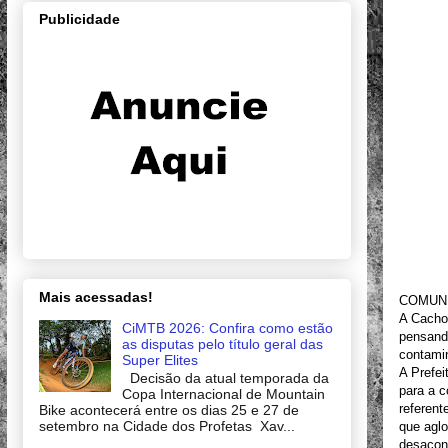
Publicidade
Mais acessadas!
COMUNI
A Cachor
CiMTB 2026: Confira como estão
pensand
as disputas pelo título geral das
contami
Super Elites
A Prefei
Decisão da atual temporada da
para a 
Copa Internacional de Mountain
referent
Bike acontecerá entre os dias 25 e 27 de
setembro na Cidade dos Profetas Xav...
que aglo
desacon