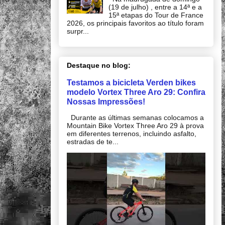
(19 de julho) , entre a 14ª e a
15ª etapas do Tour de France
2026, os principais favoritos ao título foram
surpr...
Destaque no blog:
Testamos a bicicleta Verden bikes
modelo Vortex Three Aro 29: Confira
Nossas Impressões!
Durante as últimas semanas colocamos a
Mountain Bike Vortex Three Aro 29 à prova
em diferentes terrenos, incluindo asfalto,
estradas de te...