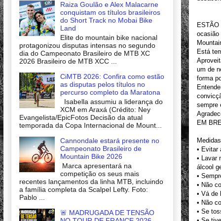
Raiza Goulão e Alex Malacarne
conquistam os títulos brasileiros
do Short Track no Mobai Bike
ESTÃO S
Land
ocasião 
Elite do mountain bike nacional
Mountai
protagonizou disputas intensas no segundo
Está te
dia do Campeonato Brasileiro de MTB XC
Aproveit
2026 Brasileiro de MTB XCC ...
um de n
CiMTB 2026: Confira como estão
forma po
as disputas pelos títulos no
Entende
percurso completo da Maratona
convicçã
Isabella assumiu a liderança do
sempre
XCM em Araxá (Crédito: Ney
Agradec
Evangelista/EpicFotos Decisão da atual
EM BRE
temporada da Copa Internacional de Mount...
Cannondale estará presente no
Medidas
Campeonato Brasileiro de
• Evitar
Mountain Bike 2026
• Lavar
Marca apresentará na
álcool g
competição os seus mais
• Sempr
recentes lançamentos da linha MTB, incluindo
• Não c
a família completa da Scalpel Lefty. Foto:
• Vá de
Pablo ...
• Não co
• Se tos
🚨 MADRUGADA DE TENSÃO
NO TOUR DE FRANCE 2026
• Se tiv