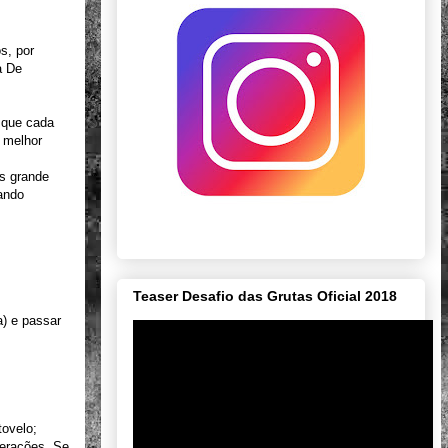
s, por
a De
e que cada
 melhor
s grande
zando
Teaser Desafio das Grutas Oficial 2018
) e passar
tovelo;
merações. Se