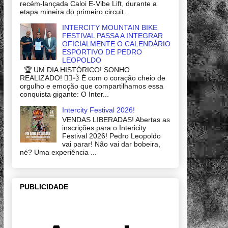
recém-lançada Caloi E-Vibe Lift, durante a
etapa mineira do primeiro circuit...
INTERCITY MOUNTAIN BIKE
FESTIVAL PASSA A INTEGRAR
OFICIALMENTE O CALENDÁRIO
ESPORTIVO DE PEDRO
LEOPOLDO
🏆 UM DIA HISTÓRICO! SONHO
REALIZADO! 🚴‍♂️💨 É com o coração cheio de
orgulho e emoção que compartilhamos essa
conquista gigante: O Inter...
Intercity Festival 2026!
VENDAS LIBERADAS! Abertas as
inscrições para o Intericity
Festival 2026! Pedro Leopoldo
vai parar! Não vai dar bobeira,
né? Uma experiência ...
PUBLICIDADE