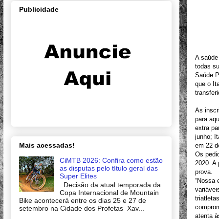
Publicidade
A saúde 
todas s
Saúde P
que o It
transfer
As inscr
para aqu
extra p
junho; 
Mais acessadas!
em 22 d
Os pedid
CiMTB 2026: Confira como estão
2020. A 
as disputas pelo título geral das
prova.
Super Elites
“Nossa e
Decisão da atual temporada da
variávei
Copa Internacional de Mountain
triatlet
Bike acontecerá entre os dias 25 e 27 de
comprom
setembro na Cidade dos Profetas Xav...
atenta 