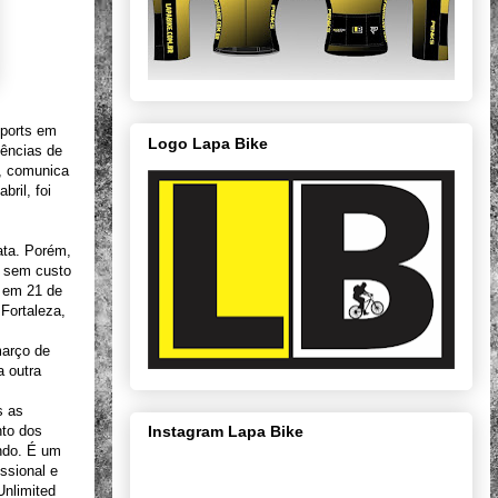
Sports em
Logo Lapa Bike
gências de
, comunica
ril, foi
ata. Porém,
s sem custo
, em 21 de
Fortaleza,
arço de
a outra
s as
nto dos
Instagram Lapa Bike
undo. É um
ssional e
Unlimited