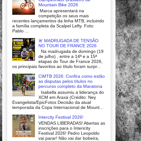
Mountain Bike 2026
Marca apresentará na
competição os seus mais
recentes lançamentos da linha MTB, incluindo
a família completa da Scalpel Lefty. Foto:
Pablo ...
🚨 MADRUGADA DE TENSÃO
NO TOUR DE FRANCE 2026
Na madrugada de domingo (19
de julho) , entre a 14ª e a 15ª
etapas do Tour de France 2026,
os principais favoritos ao título foram surpr...
CiMTB 2026: Confira como estão
as disputas pelos títulos no
percurso completo da Maratona
Isabella assumiu a liderança do
XCM em Araxá (Crédito: Ney
Evangelista/EpicFotos Decisão da atual
temporada da Copa Internacional de Mount...
Intercity Festival 2026!
VENDAS LIBERADAS! Abertas as
inscrições para o Intericity
Festival 2026! Pedro Leopoldo
vai parar! Não vai dar bobeira,