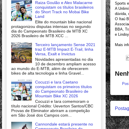
Raiza Goulão e Alex Malacarne
Sports e 
conquistam os títulos brasileiros
A Unlimi
do Short Track no Mobai Bike
dúvida,
Land
O Itaú B
Elite do mountain bike nacional
Associaç
protagonizou disputas intensas no segundo
BBA, Tra
dia do Campeonato Brasileiro de MTB XC
e Lindoy
2026 Brasileiro de MTB XCC ...
Terceiro lançamento Sense 2021
Mais inf
traz E-MTB Impact E-Trail, linha
Versa, Exalt e Invictus
Novidades apresentadas no dia
10 de dezembro ampliam acesso
ao mundo do E-MTB, além de oferecerem
Nenh
bikes de alta tecnologia e linha Gravel...
Cocuzzi e Iara Caetano
Pos
conquistam os primeiros títulos
do Campeonato Brasileiro de
Mountain Bike XC 2026
Cocuzzi e Iara comemoram o
título nacional Crédito: Ueverton Santos/CBC
Postag
Provas de Eliminator abriram a competição
em São José dos Campos com...
Cannondale estará presente no
Campeonato Brasileiro de