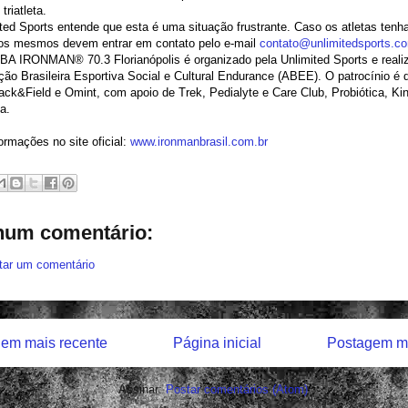
triatleta.
ted Sports entende que esta é uma situação frustrante. Caso os atletas ten
 os mesmos devem entrar em contato pelo e-mail
contato@unlimitedsports.co
BA IRONMAN® 70.3 Florianópolis é organizado pela Unlimited Sports e reali
ão Brasileira Esportiva Social e Cultural Endurance (ABEE). O patrocínio é d
ck&Field e Omint, com apoio de Trek, Pedialyte e Care Club, Probiótica, Ki
a.
ormações no site oficial:
www.ironmanbrasil.com.br
um comentário:
tar um comentário
em mais recente
Página inicial
Postagem ma
Assinar:
Postar comentários (Atom)