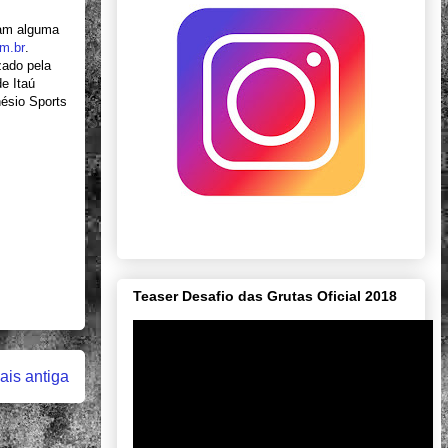
ham alguma
m.br
.
zado pela
e Itaú
nésio Sports
Teaser Desafio das Grutas Oficial 2018
is antiga