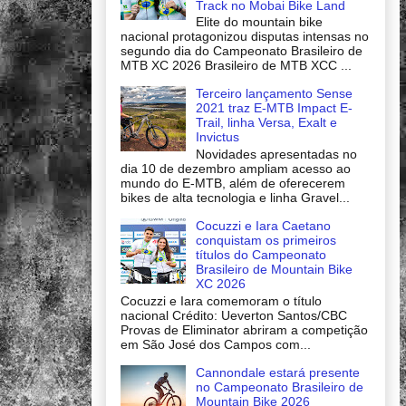
Track no Mobai Bike Land
Elite do mountain bike
nacional protagonizou disputas intensas no
segundo dia do Campeonato Brasileiro de
MTB XC 2026 Brasileiro de MTB XCC ...
Terceiro lançamento Sense
2021 traz E-MTB Impact E-
Trail, linha Versa, Exalt e
Invictus
Novidades apresentadas no
dia 10 de dezembro ampliam acesso ao
mundo do E-MTB, além de oferecerem
bikes de alta tecnologia e linha Gravel...
Cocuzzi e Iara Caetano
conquistam os primeiros
títulos do Campeonato
Brasileiro de Mountain Bike
XC 2026
Cocuzzi e Iara comemoram o título
nacional Crédito: Ueverton Santos/CBC
Provas de Eliminator abriram a competição
em São José dos Campos com...
Cannondale estará presente
no Campeonato Brasileiro de
Mountain Bike 2026