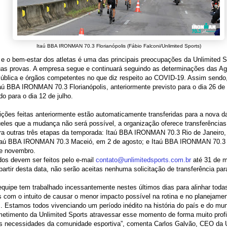
Itaú BBA IRONMAN 70.3 Florianópolis (Fábio Falconi/Unlimited Sports)
e o bem-estar dos atletas é uma das principais preocupações da Unlimited 
uas provas. A empresa segue e continuará seguindo as determinações das A
ública e órgãos competentes no que diz respeito ao COVID-19. Assim sendo
aú BBA IRONMAN 70.3 Florianópolis, anteriormente previsto para o dia 26 de ab
ido para o dia 12 de julho.
ições feitas anteriormente estão automaticamente transferidas para a nova d
eles que a mudança não será possível, a organização oferece transferência
ara outras três etapas da temporada: Itaú BBA IRONMAN 70.3 Rio de Janeiro
Itaú BBA IRONMAN 70.3 Maceió, em 2 de agosto; e Itaú BBA IRONMAN 70.3 
e novembro.
os devem ser feitos pelo e-mail
contato@unlimitedsports.com.br
até 31 de m
partir desta data, não serão aceitas nenhuma solicitação de transferência par
quipe tem trabalhado incessantemente nestes últimos dias para alinhar toda
s com o intuito de causar o menor impacto possível na rotina e no planejame
as. Estamos todos vivenciando um período inédito na história do país e do m
etimento da Unlimited Sports atravessar esse momento de forma muito profi
às necessidades da comunidade esportiva”, comenta Carlos Galvão, CEO da 