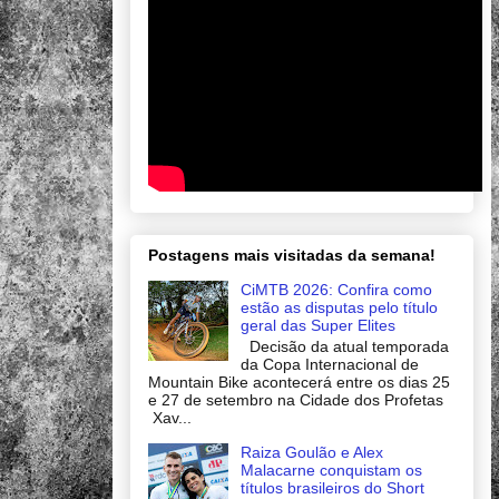
Postagens mais visitadas da semana!
CiMTB 2026: Confira como
estão as disputas pelo título
geral das Super Elites
Decisão da atual temporada
da Copa Internacional de
Mountain Bike acontecerá entre os dias 25
e 27 de setembro na Cidade dos Profetas
Xav...
Raiza Goulão e Alex
Malacarne conquistam os
títulos brasileiros do Short