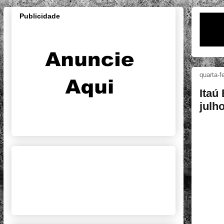
Publicidade
quarta-f
Itaú
julh