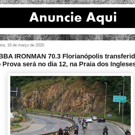
eira, 18 de março de 2020
 BBA IRONMAN 70.3 Florianópolis transferi
o Prova será no dia 12, na Praia dos Inglese