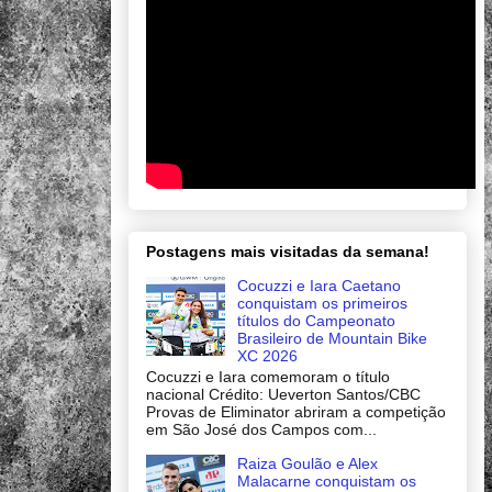
Postagens mais visitadas da semana!
Cocuzzi e Iara Caetano
conquistam os primeiros
títulos do Campeonato
Brasileiro de Mountain Bike
XC 2026
Cocuzzi e Iara comemoram o título
nacional Crédito: Ueverton Santos/CBC
Provas de Eliminator abriram a competição
em São José dos Campos com...
Raiza Goulão e Alex
Malacarne conquistam os