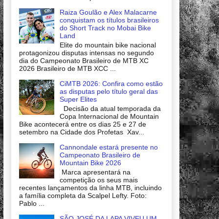
Raiza Goulão e Alex Malacarne
conquistam os títulos brasileiros
do Short Track no Mobai Bike
Land
Elite do mountain bike nacional
protagonizou disputas intensas no segundo
dia do Campeonato Brasileiro de MTB XC
2026 Brasileiro de MTB XCC ...
CiMTB 2026: Confira como estão
as disputas pelo título geral das
Super Elites
Decisão da atual temporada da
Copa Internacional de Mountain
Bike acontecerá entre os dias 25 e 27 de
setembro na Cidade dos Profetas Xav...
Cannondale estará presente no
Campeonato Brasileiro de
Mountain Bike 2026
Marca apresentará na
competição os seus mais
recentes lançamentos da linha MTB, incluindo
a família completa da Scalpel Lefty. Foto:
Pablo ...
SÃO JOSÉ DA LAPA VIVEU UM