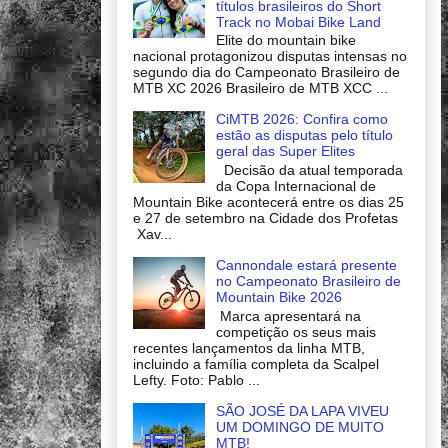
títulos brasileiros do Short
Track no Mobai Bike Land
Elite do mountain bike
nacional protagonizou disputas intensas no
segundo dia do Campeonato Brasileiro de
MTB XC 2026 Brasileiro de MTB XCC ...
CiMTB 2026: Confira como
estão as disputas pelo título
geral das Super Elites
Decisão da atual temporada
da Copa Internacional de
Mountain Bike acontecerá entre os dias 25
e 27 de setembro na Cidade dos Profetas
Xav...
Cannondale estará presente
no Campeonato Brasileiro de
Mountain Bike 2026
Marca apresentará na
competição os seus mais
recentes lançamentos da linha MTB,
incluindo a família completa da Scalpel
Lefty. Foto: Pablo ...
SÃO JOSÉ DA LAPA VIVEU
UM DOMINGO DE MUITO
MTB!