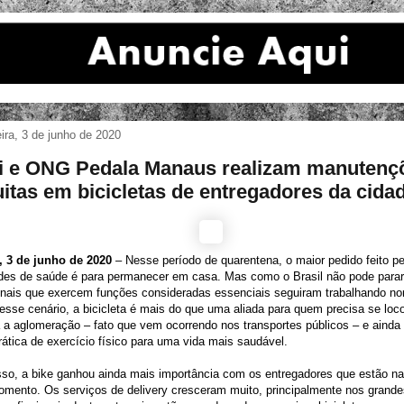
eira, 3 de junho de 2020
i e ONG Pedala Manaus realizam manutenç
uitas em bicicletas de entregadores da cida
 3 de junho de 2020
– Nesse período de quarentena, o maior pedido feito pe
ades de saúde é para permanecer em casa. Mas como o Brasil não pode parar
ionais que exercem funções consideradas essenciais seguiram trabalhando n
esse cenário, a bicicleta é mais do que uma aliada para quem precisa se loc
a a aglomeração – fato que vem ocorrendo nos transportes públicos – e ainda
ática de exercício físico para uma vida mais saudável.
sso, a bike ganhou ainda mais importância com os entregadores que estão na
mento. Os serviços de delivery cresceram muito, principalmente nos grande