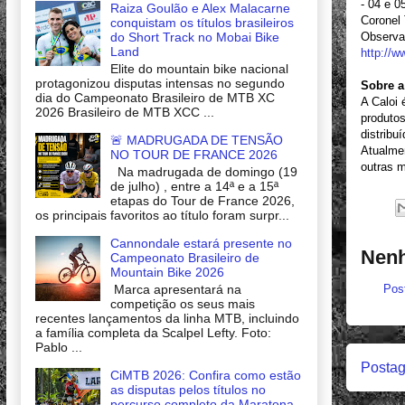
- 04 e 0
Raiza Goulão e Alex Malacarne
Coronel 
conquistam os títulos brasileiros
do Short Track no Mobai Bike
Observaç
Land
http://
Elite do mountain bike nacional
protagonizou disputas intensas no segundo
Sobre a
dia do Campeonato Brasileiro de MTB XC
A Caloi
2026 Brasileiro de MTB XCC ...
produtos
distribu
🚨 MADRUGADA DE TENSÃO
Atualme
NO TOUR DE FRANCE 2026
outras m
Na madrugada de domingo (19
de julho) , entre a 14ª e a 15ª
etapas do Tour de France 2026,
os principais favoritos ao título foram surpr...
Cannondale estará presente no
Nenh
Campeonato Brasileiro de
Mountain Bike 2026
Marca apresentará na
Pos
competição os seus mais
recentes lançamentos da linha MTB, incluindo
a família completa da Scalpel Lefty. Foto:
Pablo ...
Postag
CiMTB 2026: Confira como estão
as disputas pelos títulos no
percurso completo da Maratona