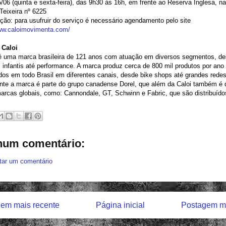
5/06 (quinta e sexta-feira), das 9h30 às 16h, em frente ao Reserva Inglesa, na
Teixeira nº 6225
ão: para usufruir do serviço é necessário agendamento pelo site
www.caloimovimenta.com/
 Caloi
 é uma marca brasileira de 121 anos com atuação em diversos segmentos, d
 infantis até performance. A marca produz cerca de 800 mil produtos por ano
ídos em todo Brasil em diferentes canais, desde bike shops até grandes redes
nte a marca é parte do grupo canadense Dorel, que além da Caloi também é 
arcas globais, como: Cannondale, GT, Schwinn e Fabric, que são distribuídos
um comentário:
tar um comentário
em mais recente
Página inicial
Postagem ma