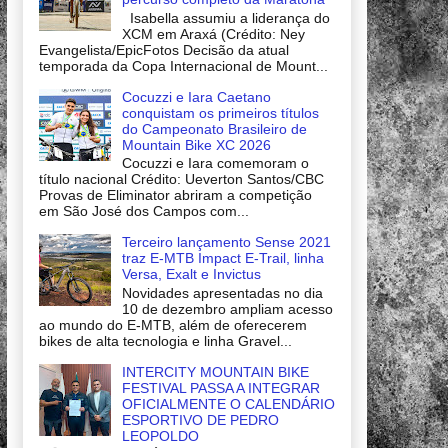
Isabella assumiu a liderança do
XCM em Araxá (Crédito: Ney
Evangelista/EpicFotos Decisão da atual
temporada da Copa Internacional de Mount...
Cocuzzi e Iara Caetano
conquistam os primeiros títulos
do Campeonato Brasileiro de
Mountain Bike XC 2026
Cocuzzi e Iara comemoram o
título nacional Crédito: Ueverton Santos/CBC
Provas de Eliminator abriram a competição
em São José dos Campos com...
Terceiro lançamento Sense 2021
traz E-MTB Impact E-Trail, linha
Versa, Exalt e Invictus
Novidades apresentadas no dia
10 de dezembro ampliam acesso
ao mundo do E-MTB, além de oferecerem
bikes de alta tecnologia e linha Gravel...
INTERCITY MOUNTAIN BIKE
FESTIVAL PASSA A INTEGRAR
OFICIALMENTE O CALENDÁRIO
ESPORTIVO DE PEDRO
LEOPOLDO