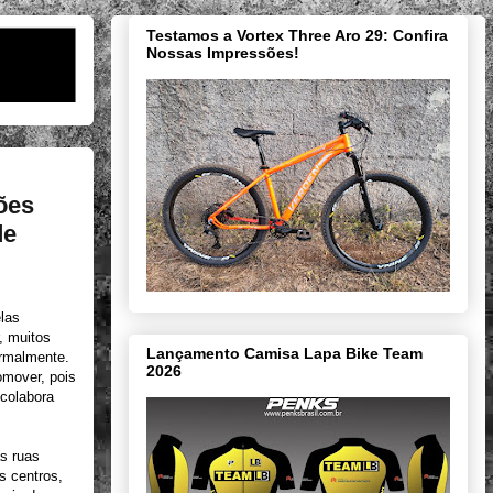
Testamos a Vortex Three Aro 29: Confira
Nossas Impressões!
ões
de
las
, muitos
Lançamento Camisa Lapa Bike Team
ormalmente.
2026
omover, pois
 colabora
s ruas
s centros,