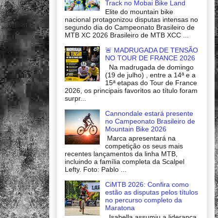
Track no Mobai Bike Land
Elite do mountain bike
nacional protagonizou disputas intensas no
segundo dia do Campeonato Brasileiro de
MTB XC 2026 Brasileiro de MTB XCC ...
🚨 MADRUGADA DE TENSÃO
NO TOUR DE FRANCE 2026
Na madrugada de domingo
(19 de julho) , entre a 14ª e a
15ª etapas do Tour de France
2026, os principais favoritos ao título foram
surpr...
Cannondale estará presente
no Campeonato Brasileiro de
Mountain Bike 2026
Marca apresentará na
competição os seus mais
recentes lançamentos da linha MTB,
incluindo a família completa da Scalpel
Lefty. Foto: Pablo ...
CiMTB 2026: Confira como
estão as disputas pelos títulos
no percurso completo da
Maratona
Isabella assumiu a liderança