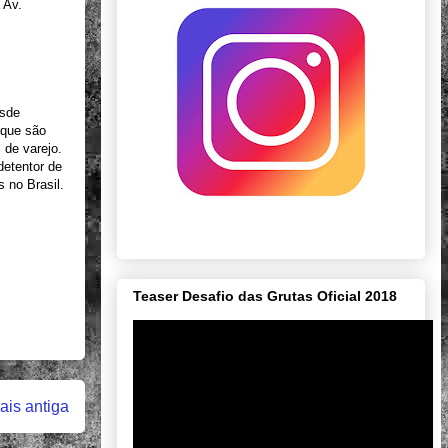
 Av.
esde
 que são
 de varejo.
detentor de
 no Brasil.
Teaser Desafio das Grutas Oficial 2018
is antiga