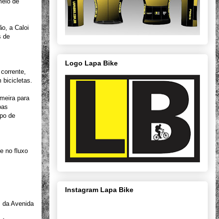
meio de
o, a Caloi
s de
Logo Lapa Bike
 corrente,
 bicicletas.
meira para
oas
mpo de
e no fluxo
Instagram Lapa Bike
s da Avenida