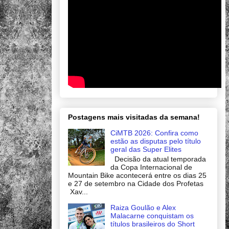
Postagens mais visitadas da semana!
CiMTB 2026: Confira como
estão as disputas pelo título
geral das Super Elites
Decisão da atual temporada
da Copa Internacional de
Mountain Bike acontecerá entre os dias 25
e 27 de setembro na Cidade dos Profetas
Xav...
Raiza Goulão e Alex
Malacarne conquistam os
títulos brasileiros do Short