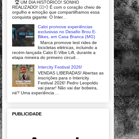
🏆 UM DIA HISTÓRICO! SONHO
REALIZADO! 🚴‍♂️💨 É com o coração cheio de
orgulho e emoção que compartilhamos essa
conquista gigante: O Inter...
Caloi promove experiências
exclusivas no Desafio Brou E-
Bikes, em Casa Branca (MG)
Marca promove test rides de
bicicletas elétricas, incluindo a
recém-lançada Caloi E-Vibe Lift, durante a
etapa mineira do primeiro circuit...
Intercity Festival 2026!
VENDAS LIBERADAS! Abertas as
inscrições para o Intericity
Festival 2026! Pedro Leopoldo
vai parar! Não vai dar bobeira,
né? Uma experiência ...
PUBLICIDADE