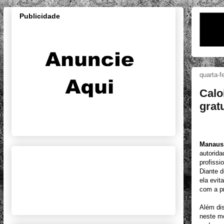
Publicidade
quarta-f
Calo
grat
Manaus,
autorid
profiss
Diante d
ela evit
com a pr
Além di
neste mo