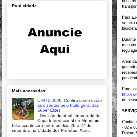
onde os 
Publicidade
transpor
Para aux
se uniu
biciclet
Durante 
manutenç
regulage
Além da
garantir
receberã
pandemi
Para usu
Mais acessadas!
http://
de pesso
CiMTB 2026: Confira como estão
as disputas pelo título geral das
Super Elites
SERVIÇ
Decisão da atual temporada da
Copa Internacional de Mountain
Confira 
Bike acontecerá entre os dias 25 e 27 de
- 02 e 0
setembro na Cidade dos Profetas Xav...
Djalma 