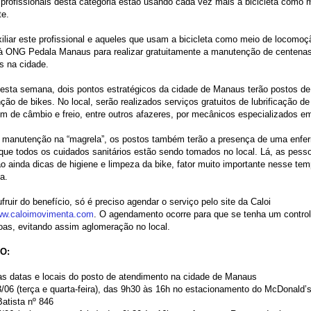
profissionais desta categoria estão usando cada vez mais a bicicleta como 
te.
iliar este profissional e aqueles que usam a bicicleta como meio de locomoçã
 à ONG Pedala Manaus para realizar gratuitamente a manutenção de centena
as na cidade.
esta semana, dois pontos estratégicos da cidade de Manaus terão postos de
ão de bikes. No local, serão realizados serviços gratuitos de lubrificação de
m de câmbio e freio, entre outros afazeres, por mecânicos especializados em
 manutenção na “magrela”, os postos também terão a presença de uma enfer
 que todos os cuidados sanitários estão sendo tomados no local. Lá, as pess
o ainda dicas de higiene e limpeza da bike, fator muito importante nesse te
a.
fruir do benefício, só é preciso agendar o serviço pelo site da Caloi
www.caloimovimenta.com
. O agendamento ocorre para que se tenha um control
as, evitando assim aglomeração no local.
O:
as datas e locais do posto de atendimento na cidade de Manaus
3/06 (terça e quarta-feira), das 9h30 às 16h no estacionamento do McDonald’
Batista nº 846