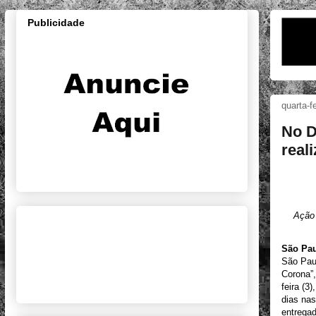
Publicidade
quarta-f
No D
real
Ação 
São Pau
São Paul
Corona”,
feira (3
dias nas
entregad