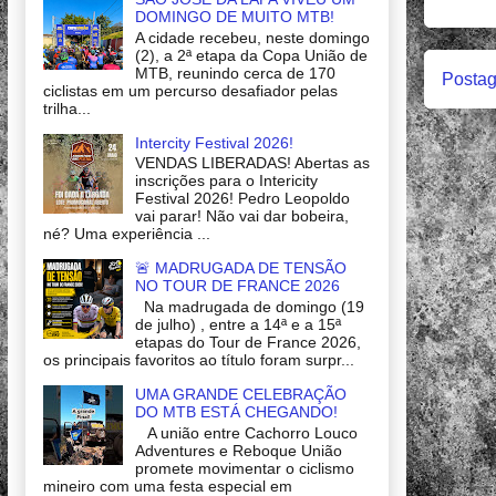
DOMINGO DE MUITO MTB!
A cidade recebeu, neste domingo
(2), a 2ª etapa da Copa União de
MTB, reunindo cerca de 170
Postag
ciclistas em um percurso desafiador pelas
trilha...
Intercity Festival 2026!
VENDAS LIBERADAS! Abertas as
inscrições para o Intericity
Festival 2026! Pedro Leopoldo
vai parar! Não vai dar bobeira,
né? Uma experiência ...
🚨 MADRUGADA DE TENSÃO
NO TOUR DE FRANCE 2026
Na madrugada de domingo (19
de julho) , entre a 14ª e a 15ª
etapas do Tour de France 2026,
os principais favoritos ao título foram surpr...
UMA GRANDE CELEBRAÇÃO
DO MTB ESTÁ CHEGANDO!
A união entre Cachorro Louco
Adventures e Reboque União
promete movimentar o ciclismo
mineiro com uma festa especial em