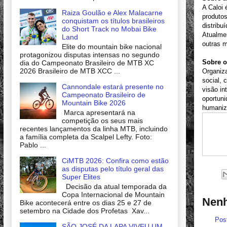
A Caloi
Raiza Goulão e Alex Malacarne
produtos
conquistam os títulos brasileiros
distribu
do Short Track no Mobai Bike
Atualme
Land
outras m
Elite do mountain bike nacional
protagonizou disputas intensas no segundo
Sobre o
dia do Campeonato Brasileiro de MTB XC
2026 Brasileiro de MTB XCC ...
Organiza
social, 
Cannondale estará presente no
visão in
Campeonato Brasileiro de
oportun
Mountain Bike 2026
humaniz
Marca apresentará na
competição os seus mais
recentes lançamentos da linha MTB, incluindo
a família completa da Scalpel Lefty. Foto:
Pablo ...
CiMTB 2026: Confira como estão
as disputas pelo título geral das
Super Elites
Decisão da atual temporada da
Copa Internacional de Mountain
Nenh
Bike acontecerá entre os dias 25 e 27 de
setembro na Cidade dos Profetas Xav...
Pos
SÃO JOSÉ DA LAPA VIVEU UM