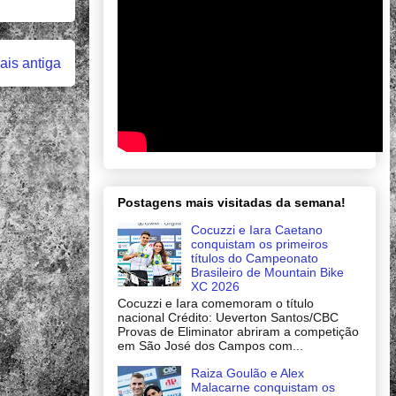
is antiga
Postagens mais visitadas da semana!
Cocuzzi e Iara Caetano
conquistam os primeiros
títulos do Campeonato
Brasileiro de Mountain Bike
XC 2026
Cocuzzi e Iara comemoram o título
nacional Crédito: Ueverton Santos/CBC
Provas de Eliminator abriram a competição
em São José dos Campos com...
Raiza Goulão e Alex
Malacarne conquistam os