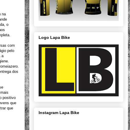
u na
ande
nda, o
aos
mpleta.
Logo Lapa Bike
ersas com
ágio pelo
 a
giene.
romeiazero.
entrega dos
se
 mais
 positivo
jovens que
trar que
Instagram Lapa Bike