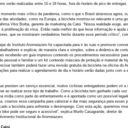
ns serão realizadas entre 15 e 18 horas, fora do horário de pico de entregas.
 momento mais crítico da pandemia, como o que o Brasil atravessa agora, o
 das atividades, como na Europa, a bicicleta mostrou-se relevante e uma gr
 afirma Vitor Borba, gerente de marketing da Caloi. “Nossa realidade exige, ai
à proliferação do vírus. Então nada melhor do que levar informação e ajuda 
ores, que se mostraram verdadeiros heróis durante esse período crítico”, co
pe do Instituto Aromeiazero foi capacitada para ir às ruas e promover conv
abalhadores e explicar, de maneira clara e simples, sobre a dinâmica de cont
Eles receberão um guia impresso contendo os procedimentos necessários para
o pessoal e familiar e um kit contendo máscara de proteção e material de hi
cisar também poderá fazer uma revisão gratuita da bicicleta na oficina do A
uções para realizar o agendamento de dia e horário serão dadas junto com a 
ue prestem um serviço essencial, muitos ciclistas entregadores podem vir a 
ar ao realizar esse tipo de trabalho. Como a bicicleta tem ganhado cada vez
na mídia como parte do enfrentamento e é apontada como um possível legado
na, criamos essa campanha para valorizar e dar mais segurança para esses 
cado a bicicleta para enfrentar o desemprego. Com esta ação, queremos mos
e bike pode ser seguro e acessível”, explica Murilo Casagrande, diretor de
vimento Institucional do Aromeiazero.
 Caloi