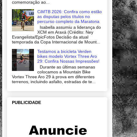
comemoração ao...
CiMTB 2026: Confira como estão
as disputas pelos títulos no
percurso completo da Maratona
Isabella assumiu a liderança do
XCM em Araxá (Crédito: Ney
Evangelista/EpicFotos Decisão da atual
temporada da Copa Internacional de Mount...
Testamos a bicicleta Verden
bikes modelo Vortex Three Aro
29: Confira Nossas Impressões!
Durante as últimas semanas
colocamos a Mountain Bike
Vortex Three Aro 29 à prova em diferentes
terrenos, incluindo asfalto, estradas de te...
PUBLICIDADE