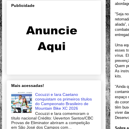
abordage
Publicidade
“Seja no
retomada
aliada”,
combate 
entregad
Uma equi
esses tr
vírus. 
prevençã
Quem pre
As instr
kits.
Mais acessadas!
“Ainda q
contamin
Cocuzzi e Iara Caetano
espaço 
conquistam os primeiros títulos
do coro
do Campeonato Brasileiro de
têm bus
Mountain Bike XC 2026
viver da
Cocuzzi e Iara comemoram o
Desenvol
título nacional Crédito: Ueverton Santos/CBC
Provas de Eliminator abriram a competição
em São José dos Campos com...
Sobre a