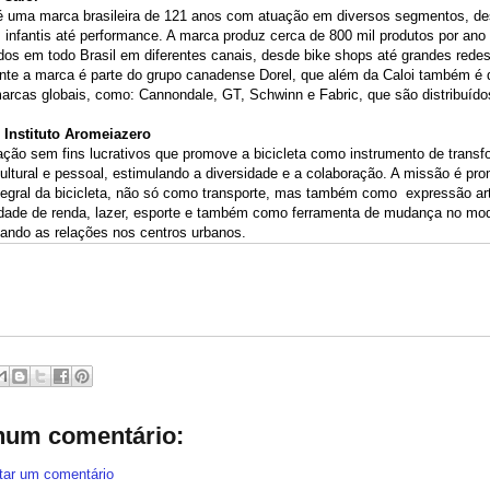
 é uma marca brasileira de 121 anos com atuação em diversos segmentos, d
 infantis até performance. A marca produz cerca de 800 mil produtos por ano
ídos em todo Brasil em diferentes canais, desde bike shops até grandes redes
nte a marca é parte do grupo canadense Dorel, que além da Caloi também é 
arcas globais, como: Cannondale, GT, Schwinn e Fabric, que são distribuídos
 Instituto Aromeiazero
ção sem fins lucrativos que promove a bicicleta como instrumento de trans
cultural e pessoal, estimulando a diversidade e a colaboração. A missão é p
tegral da bicicleta, não só como transporte, mas também como expressão art
idade de renda, lazer, esporte e também como ferramenta de mudança no mod
ando as relações nos centros urbanos.
um comentário:
tar um comentário