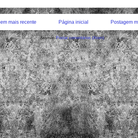
em mais recente
Página inicial
Postagem ma
Assinar:
Postar comentários (Atom)