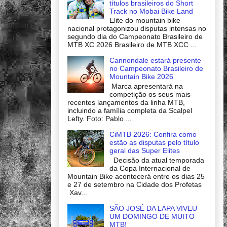
títulos brasileiros do Short
Track no Mobai Bike Land
Elite do mountain bike
nacional protagonizou disputas intensas no
segundo dia do Campeonato Brasileiro de
MTB XC 2026 Brasileiro de MTB XCC ...
Cannondale estará presente
no Campeonato Brasileiro de
Mountain Bike 2026
Marca apresentará na
competição os seus mais
recentes lançamentos da linha MTB,
incluindo a família completa da Scalpel
Lefty. Foto: Pablo ...
CiMTB 2026: Confira como
estão as disputas pelo título
geral das Super Elites
Decisão da atual temporada
da Copa Internacional de
Mountain Bike acontecerá entre os dias 25
e 27 de setembro na Cidade dos Profetas
Xav...
SÃO JOSÉ DA LAPA VIVEU
UM DOMINGO DE MUITO
MTB!