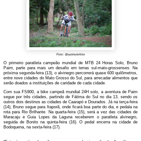
Foto: @azimutefoto
O primeiro paratleta campeão mundial de MTB 24 Horas Solo, Bruno
Paim, parte para mais um desafio em terras sul-mato-grossenses. Na
próxima segunda-feira (13), o alvinegro percorrerá quase 600 quilômetros,
entre nove cidades do Mato Grosso do Sul, para arrecadar alimentos que
serão doados a instituições de caridade de cada cidade.
Com sua FS900, a bike campeã mundial 24H solo, a aventura de Paim
segue por três cidades, partindo de Fátima do Sul no dia 13, sendo os
outros dois destinos as cidades de Caarapó e Dourados. Já na terça-feira
(14), Bruno segue para Itaporã, onde ficará boa parte do dia, e pedala na
rota para Rio Brilhante. Na quarta-feira (15), será a vez das cidades de
Maracaju e Guia Lopes da Laguna receberem o paratleta alvinegro,
seguida de Bonito na quinta-feira (16). O pedal encerra na cidade de
Bodoquena, na sexta-feira (17).