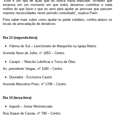
“Este é um tipo de ação que eu nunca havia realizado. Acredito que
estamos em um momento em que todos devemos contribuir e nada
melhor do que fazer o que eu amo para ajudar as pessoas que passam
maiores necessidades neste período conturbado”, explica Paim.
Para saber mais sobre como ajudar no pedal solidário, confira abaixo os
locais de arrecadação de donativos:
Dia 13 (segunda-feira)
Fátima do Sul – Lanchonete do Marquinho ou Igreja Matriz.
Avenida Nove de Julho, n° 1853 – Centro.
Carapó – “Marcão Lubrificar e Troca de Óleo.
Av. presidente Vargas, nº 1180 – Centro.
Dourados - Exclusiva Castor.
Avenida Marcelino Pires, nº 1708 – Centro.
Dia 14 (terça-feira)
Itaporã – Júnior Minimercado.
Rua Duque de Caxias, nº 790 – Centro.