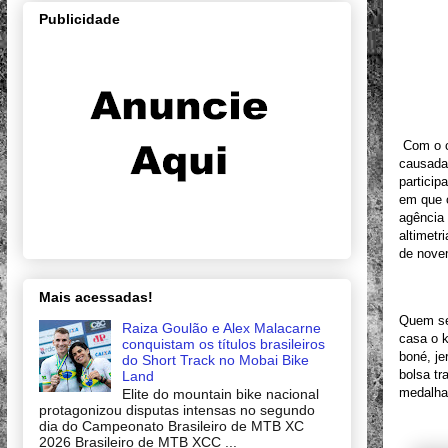
Publicidade
Com o c
causadas
particip
em que o
agência 
altimetr
de nove
Mais acessadas!
Quem se
Raiza Goulão e Alex Malacarne
casa o k
conquistam os títulos brasileiros
boné, je
do Short Track no Mobai Bike
bolsa tr
Land
medalha
Elite do mountain bike nacional
protagonizou disputas intensas no segundo
dia do Campeonato Brasileiro de MTB XC
2026 Brasileiro de MTB XCC ...