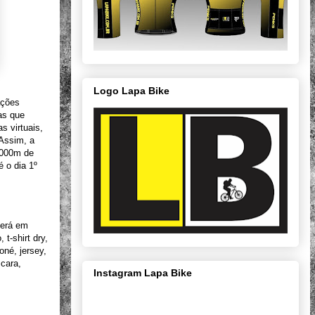
Logo Lapa Bike
ações
as que
s virtuais,
 Assim, a
.000m de
 o dia 1º
berá em
t-shirt dry,
oné, jersey,
scara,
Instagram Lapa Bike