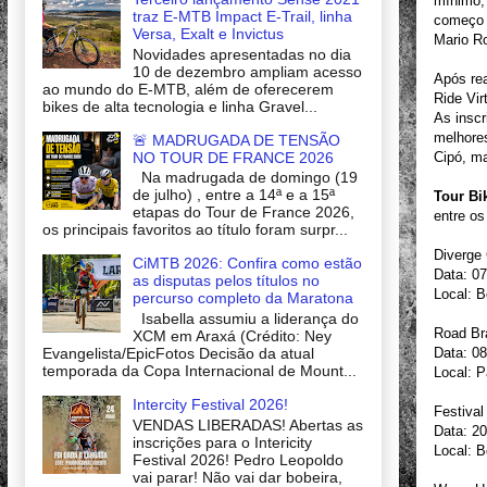
mínimo,
traz E-MTB Impact E-Trail, linha
começo d
Versa, Exalt e Invictus
Mario Ro
Novidades apresentadas no dia
10 de dezembro ampliam acesso
Após rea
ao mundo do E-MTB, além de oferecerem
Ride Vir
bikes de alta tecnologia e linha Gravel...
As inscr
melhore
🚨 MADRUGADA DE TENSÃO
NO TOUR DE FRANCE 2026
Cipó, ma
Na madrugada de domingo (19
de julho) , entre a 14ª e a 15ª
Tour Bi
etapas do Tour de France 2026,
entre os
os principais favoritos ao título foram surpr...
Diverge 
CiMTB 2026: Confira como estão
Data: 07
as disputas pelos títulos no
Local: B
percurso completo da Maratona
Isabella assumiu a liderança do
Road Bra
XCM em Araxá (Crédito: Ney
Evangelista/EpicFotos Decisão da atual
Data: 08
temporada da Copa Internacional de Mount...
Local: P
Intercity Festival 2026!
Festival
VENDAS LIBERADAS! Abertas as
Data: 20
inscrições para o Intericity
Local: B
Festival 2026! Pedro Leopoldo
vai parar! Não vai dar bobeira,