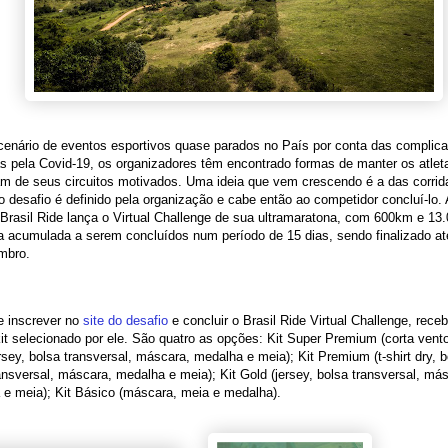
enário de eventos esportivos quase parados no País por conta das complic
 pela Covid-19, os organizadores têm encontrado formas de manter os atlet
am de seus circuitos motivados. Uma ideia que vem crescendo é a das corrida
 desafio é definido pela organização e cabe então ao competidor concluí-lo.
Brasil Ride lança o Virtual Challenge de sua ultramaratona, com 600km e 13
ia acumulada a serem concluídos num período de 15 dias, sendo finalizado até
mbro.
 inscrever no
site do desafio
e concluir o Brasil Ride Virtual Challenge, rece
it selecionado por ele. São quatro as opções: Kit Super Premium (corta vento, 
rsey, bolsa transversal, máscara, medalha e meia); Kit Premium (t-shirt dry, b
ansversal, máscara, medalha e meia); Kit Gold (jersey, bolsa transversal, má
 e meia); Kit Básico (máscara, meia e medalha).