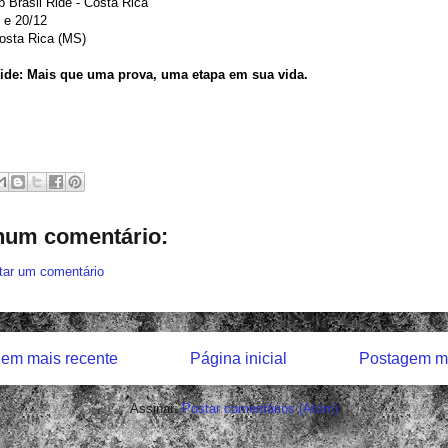
 Brasil Ride - Costa Rica
 e 20/12
Costa Rica (MS)
Ride: Mais que uma prova, uma etapa em sua vida.
um comentário:
tar um comentário
em mais recente
Página inicial
Postagem ma
Assinar:
Postar comentários (Atom)