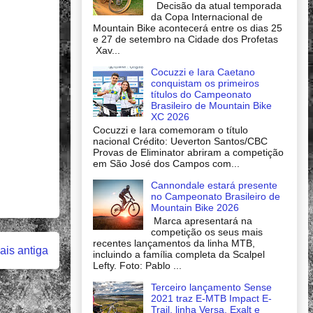
Decisão da atual temporada
da Copa Internacional de
Mountain Bike acontecerá entre os dias 25
e 27 de setembro na Cidade dos Profetas
Xav...
Cocuzzi e Iara Caetano
conquistam os primeiros
títulos do Campeonato
Brasileiro de Mountain Bike
XC 2026
Cocuzzi e Iara comemoram o título
nacional Crédito: Ueverton Santos/CBC
Provas de Eliminator abriram a competição
em São José dos Campos com...
Cannondale estará presente
no Campeonato Brasileiro de
Mountain Bike 2026
Marca apresentará na
competição os seus mais
recentes lançamentos da linha MTB,
is antiga
incluindo a família completa da Scalpel
Lefty. Foto: Pablo ...
Terceiro lançamento Sense
2021 traz E-MTB Impact E-
Trail, linha Versa, Exalt e