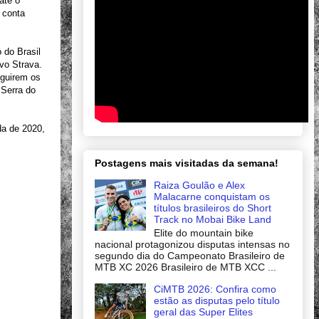
até o
 conta
o do Brasil
ivo Strava.
eguirem os
 Serra do
da de 2020,
Postagens mais visitadas da semana!
Raiza Goulão e Alex
Malacarne conquistam os
títulos brasileiros do Short
Track no Mobai Bike Land
Elite do mountain bike
nacional protagonizou disputas intensas no
segundo dia do Campeonato Brasileiro de
MTB XC 2026 Brasileiro de MTB XCC ...
CiMTB 2026: Confira como
estão as disputas pelo título
geral das Super Elites