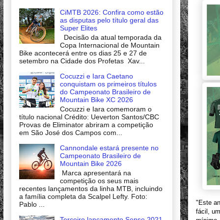
CiMTB 2026: Confira como estão
as disputas pelo título geral das
Super Elites
Decisão da atual temporada da
Copa Internacional de Mountain
Bike acontecerá entre os dias 25 e 27 de
setembro na Cidade dos Profetas Xav...
Cocuzzi e Iara Caetano
conquistam os primeiros títulos
do Campeonato Brasileiro de
Mountain Bike XC 2026
Cocuzzi e Iara comemoram o
título nacional Crédito: Ueverton Santos/CBC
Provas de Eliminator abriram a competição
em São José dos Campos com...
Cannondale estará presente no
Campeonato Brasileiro de
Mountain Bike 2026
Marca apresentará na
competição os seus mais
recentes lançamentos da linha MTB, incluindo
a família completa da Scalpel Lefty. Foto:
"Este an
Pablo ...
fácil, 
Terceiro lançamento Sense 2021