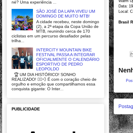
Warm Up
né? Uma experiência ...
Data: 19
SÃO JOSÉ DA LAPA VIVEU UM
Local: 
DOMINGO DE MUITO MTB!
A cidade recebeu, neste domingo
Brasil 
(2), a 2ª etapa da Copa União de
MTB, reunindo cerca de 170
ciclistas em um percurso desafiador pelas
trilha...
INTERCITY MOUNTAIN BIKE
FESTIVAL PASSA A INTEGRAR
OFICIALMENTE O CALENDÁRIO
ESPORTIVO DE PEDRO
LEOPOLDO
Nenh
🏆 UM DIA HISTÓRICO! SONHO
REALIZADO! 🚴‍♂️💨 É com o coração cheio de
Pos
orgulho e emoção que compartilhamos essa
conquista gigante: O Inter...
Postag
PUBLICIDADE