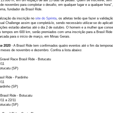
 13.000 m, em um espaço de até 15 dias de pedais. Quem se inscrever, tem 
e novembro para completar o desafio, em qualquer lugar e a qualquer hora",
ma, fundador da Brasil Ride.
lização da inscrição no
site do Sprinta
, os atletas terão que fazer a validaçã
tual Challenge assim que completá-lo, sendo necessário utilizar-se do aplicat
ições estarão abertas até o dia 2 de outubro. O homem e a mulher que cons
s tempos em 600 km, serão premiados com uma inscrição para a Brasil Ride
rcada para o início de março, em Minas Gerais.
ke 2020
- A Brasil Ride tem confirmados quatro eventos até o fim da tempora
 meses de novembro e dezembro. Confira a lista abaixo:
Gravel Race Brasil Ride - Botucatu
/11
otucatu (SP)
sil Ride - Pardinho
/11
ardinho (SP)
 Brasil Ride - Botucatu
/11 a 22/11
otucatu (SP)