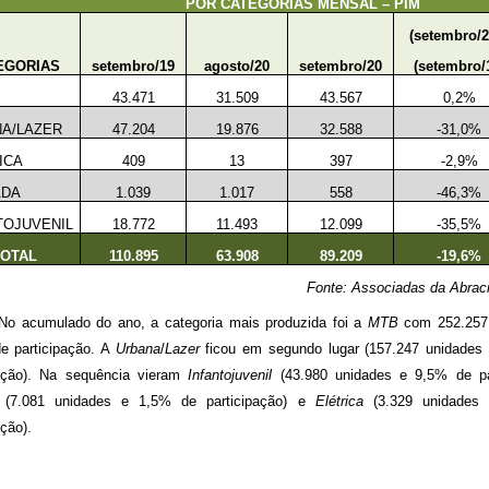
POR CATEGORIAS MENSAL – PIM
(setembro/2
EGORIAS
setembro/19
agosto/20
setembro/20
(setembro/
43.471
31.509
43.567
0,2%
A/LAZER
47.204
19.876
32.588
-31,0%
ICA
409
13
397
-2,9%
ADA
1.039
1.017
558
-46,3%
TOJUVENIL
18.772
11.493
12.099
-35,5%
OTAL
110.895
63.908
89.209
-19,6%
Fonte: Associadas da Abraci
No acumulado do ano, a categoria mais produzida foi a
MTB
com 252.257
e participação. A
Urbana
/
Lazer
ficou em segundo lugar (157.247 unidades
pação). Na sequência vieram
Infantojuvenil
(43.980 unidades e 9,5% de par
(7.081 unidades e 1,5% de participação) e
Elétrica
(3.329 unidades
ação).