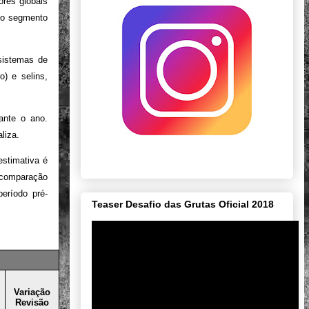
ores globais
 do segmento
sistemas de
o) e selins,
ante o ano.
liza.
estimativa é
a comparação
período pré-
Teaser Desafio das Grutas Oficial 2018
Variação
Revisão