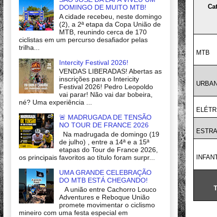
Ca
DOMINGO DE MUITO MTB!
A cidade recebeu, neste domingo
(2), a 2ª etapa da Copa União de
MTB, reunindo cerca de 170
ciclistas em um percurso desafiador pelas
trilha...
MTB
Intercity Festival 2026!
VENDAS LIBERADAS! Abertas as
inscrições para o Intericity
URBAN
Festival 2026! Pedro Leopoldo
vai parar! Não vai dar bobeira,
né? Uma experiência ...
ELÉTR
🚨 MADRUGADA DE TENSÃO
NO TOUR DE FRANCE 2026
ESTR
Na madrugada de domingo (19
de julho) , entre a 14ª e a 15ª
etapas do Tour de France 2026,
INFAN
os principais favoritos ao título foram surpr...
UMA GRANDE CELEBRAÇÃO
DO MTB ESTÁ CHEGANDO!
A união entre Cachorro Louco
Adventures e Reboque União
promete movimentar o ciclismo
mineiro com uma festa especial em