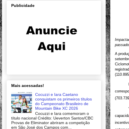
Publicidade
Impacta
passado
A produç
setembro
Ciclomot
registr
(110.895
Mais acessadas!
corres
Cocuzzi e Iara Caetano
(703.739
conquistam os primeiros títulos
do Campeonato Brasileiro de
Mountain Bike XC 2026
Cocuzzi e Iara comemoram o
capacid
título nacional Crédito: Ueverton Santos/CBC
incenti
Provas de Eliminator abriram a competição
em São José dos Campos com...