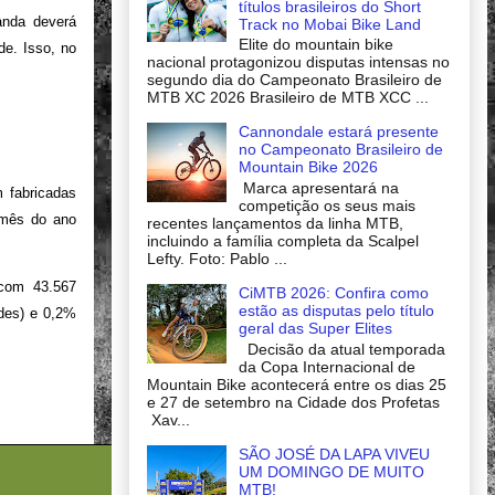
títulos brasileiros do Short
anda deverá
Track no Mobai Bike Land
Elite do mountain bike
de. Isso, no
nacional protagonizou disputas intensas no
segundo dia do Campeonato Brasileiro de
MTB XC 2026 Brasileiro de MTB XCC ...
Cannondale estará presente
no Campeonato Brasileiro de
Mountain Bike 2026
Marca apresentará na
 fabricadas
competição os seus mais
 mês do ano
recentes lançamentos da linha MTB,
incluindo a família completa da Scalpel
Lefty. Foto: Pablo ...
com 43.567
CiMTB 2026: Confira como
estão as disputas pelo título
ades) e 0,2%
geral das Super Elites
Decisão da atual temporada
da Copa Internacional de
Mountain Bike acontecerá entre os dias 25
e 27 de setembro na Cidade dos Profetas
Xav...
SÃO JOSÉ DA LAPA VIVEU
UM DOMINGO DE MUITO
MTB!