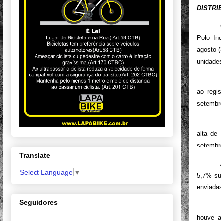
DISTRI
Polo In
agosto 
unidades
ao regi
setembr
alta de
setembr
Translate
Select Language
▼
5,7% su
enviada
Seguidores
houve a