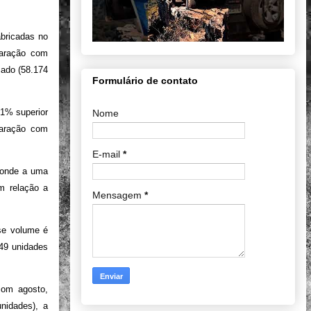
abricadas no
paração com
ado (58.174
Formulário de contato
,1% superior
Nome
paração com
E-mail
*
sponde a uma
m relação a
Mensagem
*
sse volume é
49 unidades
com agosto,
nidades), a