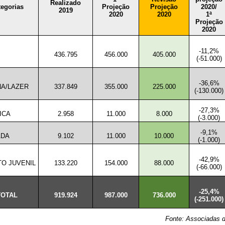
Realizado
tegorias
Projeção
Projeção
2020/
2019
2020
2020
1ª
Projeção
2020
-11,2%
436.795
456.000
405.000
(-51.000)
-36,6%
A/LAZER
337.849
355.000
225.000
(-130.000)
-27,3%
ICA
2.958
11.000
8.000
(-3.000)
-9,1%
ADA
9.102
11.000
10.000
(-1.000)
-42,9%
TO JUVENIL
133.220
154.000
88.000
(-66.000)
-25,4%
TOTAL
919.924
987.000
736.000
(-251.000)
Fonte: Associadas d