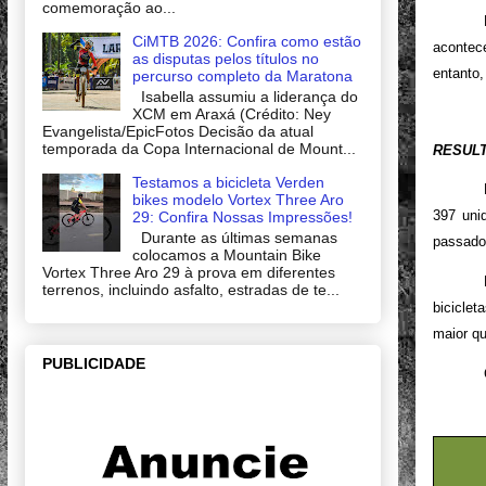
comemoração ao...
CiMTB 2026: Confira como estão
acontece
as disputas pelos títulos no
entanto,
percurso completo da Maratona
Isabella assumiu a liderança do
XCM em Araxá (Crédito: Ney
Evangelista/EpicFotos Decisão da atual
temporada da Copa Internacional de Mount...
RESUL
Testamos a bicicleta Verden
bikes modelo Vortex Three Aro
397 uni
29: Confira Nossas Impressões!
Durante as últimas semanas
passado
colocamos a Mountain Bike
Vortex Three Aro 29 à prova em diferentes
terrenos, incluindo asfalto, estradas de te...
bicicle
maior q
PUBLICIDADE