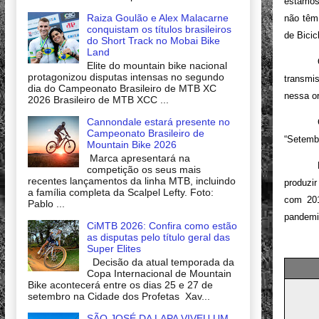
estamos
Raiza Goulão e Alex Malacarne
não têm
conquistam os títulos brasileiros
de Bicic
do Short Track no Mobai Bike
Land
Elite do mountain bike nacional
protagonizou disputas intensas no segundo
transmi
dia do Campeonato Brasileiro de MTB XC
nessa o
2026 Brasileiro de MTB XCC ...
Cannondale estará presente no
Campeonato Brasileiro de
“Setembr
Mountain Bike 2026
Marca apresentará na
competição os seus mais
recentes lançamentos da linha MTB, incluindo
produzi
a família completa da Scalpel Lefty. Foto:
com 201
Pablo ...
pandemia
CiMTB 2026: Confira como estão
as disputas pelo título geral das
Super Elites
Decisão da atual temporada da
Copa Internacional de Mountain
Bike acontecerá entre os dias 25 e 27 de
setembro na Cidade dos Profetas Xav...
SÃO JOSÉ DA LAPA VIVEU UM