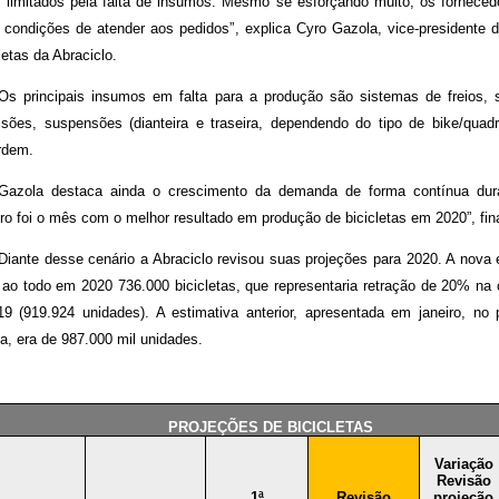
 limitados pela falta de insumos. Mesmo se esforçando muito, os forneced
 condições de atender aos pedidos”, explica Cyro Gazola, vice-presidente
letas da Abraciclo.
Os principais insumos em falta para a produção são sistemas de freios, 
ssões, suspensões (dianteira e traseira, dependendo do tipo de bike/quadr
rdem.
Gazola destaca ainda o crescimento da demanda de forma contínua dur
o foi o mês com o melhor resultado em produção de bicicletas em 2020”, fina
Diante desse cenário a Abraciclo revisou suas projeções para 2020. A nova 
r ao todo em 2020 736.000 bicicletas, que representaria retração de 20% n
9 (919.924 unidades). A estimativa anterior, apresentada em janeiro, no 
, era de 987.000 mil unidades.
PROJEÇÕES DE BICICLETAS
Variação
Revisão
1ª
Revisão
projeção