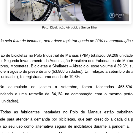
Foto: Divulgação Abraciclo / Sense Bike
do pela falta de insumos, setor deve registrar queda de 20% na comparação
ão de bicicletas no Polo Industrial de Manaus (PIM) totalizou 89.209 unidad
. Segundo levantamento da Associação Brasileira dos Fabricantes de Motoci
ores, Motonetas, Bicicletas e Similares – Abraciclo, esse volume é 39,6% su
ado em agosto do presente ano (63.908 unidades). Em relação a setembro do
 unidades), foi registrada uma queda de 19,6%.
No acumulado de janeiro a setembro, foram fabricadas 463.894 b
pondendo a uma retração de 34,1% na comparação com o mesmo perío
 unidades).
“Todas as fabricantes instaladas no Polo de Manaus estão trabalha
ade para atender à demanda por bicicletas, que tem crescido a cada dia p
vo ao seu uso como alternativa segura de mobilidade durante a pandemia. 