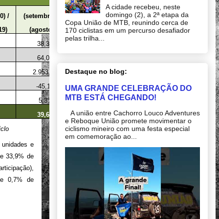
A cidade recebeu, neste
domingo (2), a 2ª etapa da
0) /
(setembro/20) /
Copa União de MTB, reunindo cerca de
19)
(agosto/20)
170 ciclistas em um percurso desafiador
pelas trilha...
38,3%
64,0%
Destaque no blog:
2.953,8%
-45,1%
UMA GRANDE CELEBRAÇÃO DO
MTB ESTÁ CHEGANDO!
5,3%
A união entre Cachorro Louco Adventures
39,6%
e Reboque União promete movimentar o
ciclismo mineiro com uma festa especial
clo
em comemoração ao...
 unidades e
 e 33,9% de
ticipação),
 e 0,7% de