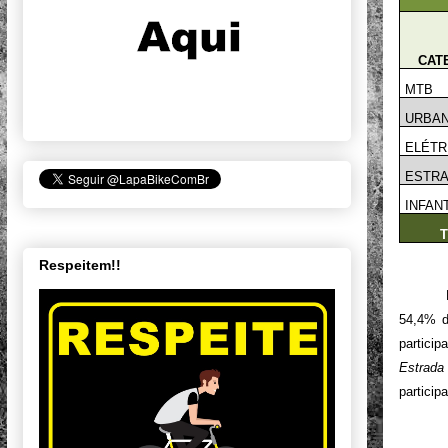
CAT
MTB
URBAN
ELÉTR
ESTR
INFAN
T
Respeitem!!
54,4% d
partici
Estrada
particip