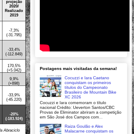
projeção
2020/
Realizado
2019
-7,3%
(-31.795)
-33,4%
(-112.849)
170,5%
Postagens mais visitadas da semana!
(+5.042)
Cocuzzi e Iara Caetano
9,9%
conquistam os primeiros
(+898)
títulos do Campeonato
Brasileiro de Mountain Bike
-33,9%
XC 2026
(-45.220)
Cocuzzi e Iara comemoram o título
nacional Crédito: Ueverton Santos/CBC
Provas de Eliminator abriram a competição
-20%
em São José dos Campos com...
(-183.924)
Raiza Goulão e Alex
a Abraciclo
Malacarne conquistam os