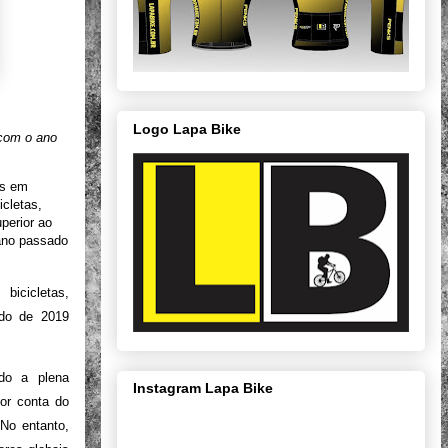
Logo Lapa Bike
 com o ano
es em
cletas,
perior ao
 ano passado
icicletas,
do de 2019
ndo a plena
Instagram Lapa Bike
or conta do
No entanto,