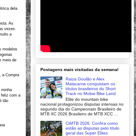
trica dela
esta. As
as vezes.
muito a
is modelos
egorias
m meio de
Postagens mais visitadas da semana!
l, a Compra
Raiza Goulão e Alex
Malacarne conquistam os
títulos brasileiros do Short
a minha
Track no Mobai Bike Land
 feliz com a
Elite do mountain bike
é tão
nacional protagonizou disputas intensas no
segundo dia do Campeonato Brasileiro de
MTB XC 2026 Brasileiro de MTB XCC ...
CiMTB 2026: Confira como
boa
estão as disputas pelo título
geral das Super Elites