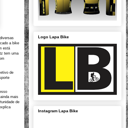
Logo Lapa Bike
 diversas
icado a bike
m está
itz tem uma
com
jetivo de
sporte
cesso
 ainda mais
rtunidade de
explica
Instagram Lapa Bike