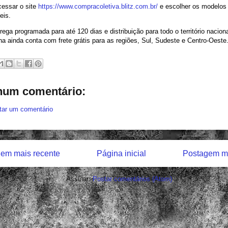
cessar o site
https://www.compracoletiva.blitz.com.br/
e escolher os modelos
eis.
ega programada para até 120 dias e distribuição para todo o território naciona
 ainda conta com frete grátis para as regiões, Sul, Sudeste e Centro-Oeste
um comentário:
tar um comentário
em mais recente
Página inicial
Postagem ma
Assinar:
Postar comentários (Atom)