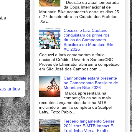
Decisão da atual temporada
da Copa Internacional de
Mountain Bike acontecerá entre os dias 25
e 27 de setembro na Cidade dos Profetas
l, a
Xav...
.
Cocuzzi e Iara Caetano
conquistam os primeiros
títulos do Campeonato
Brasileiro de Mountain Bike
XC 2026
Cocuzzi e Iara comemoram o título
nacional Crédito: Ueverton Santos/CBC
Provas de Eliminator abriram a competição
em São José dos Campos com...
Cannondale estará presente
no Campeonato Brasileiro de
Mountain Bike 2026
is antiga
Marca apresentará na
competição os seus mais
recentes lançamentos da linha MTB,
incluindo a família completa da Scalpel
Lefty. Foto: Pablo ...
Terceiro lançamento Sense
2021 traz E-MTB Impact E-
Trail, linha Versa, Exalt e