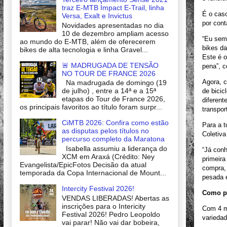
traz E-MTB Impact E-Trail, linha
É o caso
Versa, Exalt e Invictus
por cont
Novidades apresentadas no dia
10 de dezembro ampliam acesso
“Eu sem
ao mundo do E-MTB, além de oferecerem
bikes da
bikes de alta tecnologia e linha Gravel...
Este é o
🚨 MADRUGADA DE TENSÃO
pena”, 
NO TOUR DE FRANCE 2026
Agora, c
Na madrugada de domingo (19
de julho) , entre a 14ª e a 15ª
de bicic
etapas do Tour de France 2026,
diferent
os principais favoritos ao título foram surpr...
transpor
CiMTB 2026: Confira como estão
Para a t
as disputas pelos títulos no
Coletiva
percurso completo da Maratona
Isabella assumiu a liderança do
“Já con
XCM em Araxá (Crédito: Ney
primeira
Evangelista/EpicFotos Decisão da atual
compra,
temporada da Copa Internacional de Mount...
pesada e
Intercity Festival 2026!
Como pa
VENDAS LIBERADAS! Abertas as
inscrições para o Intericity
Com 4 mo
Festival 2026! Pedro Leopoldo
variedad
vai parar! Não vai dar bobeira,