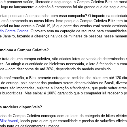
ia é promover saúde, liberdade e segurança, a Compra Coletiva Blitz se mos
logo no lançamento: a adesão à campanha foi tão grande que ela segue ativa
ntas pessoas são impactadas com essa campanha? O impacto na sociedade
 está comprando as novas bikes. Isso porque a Compra Coletiva Blitz tem
ocial na luta contra a Covid-19, já que parte das vendas está sendo destinad
Rio Contra Corona
. O projeto atua na captação de recursos para comunidades
e Janeiro, fazendo a diferença na vida de milhares de pessoas nesse momen
nciona a Compra Coletiva?
 trata de uma compra coletiva, são criados lotes de venda de determinados
itz. Ao atingir a quantidade de bicicletas necessária, o lote é fechado e a co
ada – com descontos de até 30%, dependendo do modelo escolhido.
a confirmação, a Blitz promete entregar os pedidos das bikes em até 120 dia
 de entrega, pois apesar dos produtos serem desenvolvidos no Brasil, diver
tes são importadas, sujeitas a liberação alfandegária, que pode sofrer atras
 burocráticas. Mas saiba: é 100% garantido que o comprador irá receber o p
s modelos disponíveis?
nha de Compra Coletiva começou com os lotes da categoria de bikes elétric
Blitz Avanti
, ideais para quem quer comodidade e precisa de soluções eficien
nais para os deslocamentos urbanos.