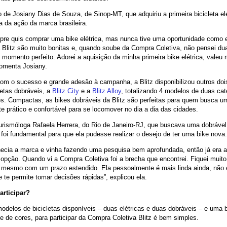
 de Josiany Dias de Souza, de Sinop-MT, que adquiriu a primeira bicicleta elé
a da ação da marca brasileira.
pre quis comprar uma bike elétrica, mas nunca tive uma oportunidade como 
 Blitz são muito bonitas e, quando soube da Compra Coletiva, não pensei du
 momento perfeito. Adorei a aquisição da minha primeira bike elétrica, valeu 
comenta Josiany.
om o sucesso e grande adesão à campanha, a Blitz disponibilizou outros do
letas dobráveis, a
Blitz City
e a
Blitz Alloy
, totalizando 4 modelos de duas cat
es. Compactas, as bikes dobráveis da Blitz são perfeitas para quem busca u
te prático e confortável para se locomover no dia a dia das cidades.
urismóloga Rafaela Herrera, do Rio de Janeiro-RJ, que buscava uma dobráve
 foi fundamental para que ela pudesse realizar o desejo de ter uma bike nova.
hecia a marca e vinha fazendo uma pesquisa bem aprofundada, então já era 
 opção. Quando vi a Compra Coletiva foi a brecha que encontrei. Fiquei muito
 mesmo com um prazo estendido. Ela pessoalmente é mais linda ainda, não 
 te permite tomar decisões rápidas”, explicou ela.
rticipar?
delos de bicicletas disponíveis – duas elétricas e duas dobráveis – e uma 
e de cores, para participar da Compra Coletiva Blitz é bem simples.