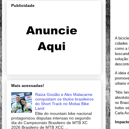
Publicidade
A bicicl
cidades 
como a 
buscando
solução:
descont
A ideia 
promover
urbano m
Mais acessadas!
“Nós lan
Raiza Goulão e Alex Malacarne
absolut
conquistam os títulos brasileiros
no Brasi
do Short Track no Mobai Bike
todos se
Land
Carla Av
Elite do mountain bike nacional
protagonizou disputas intensas no segundo
Impacto
dia do Campeonato Brasileiro de MTB XC
2026 Brasileiro de MTB XCC ...