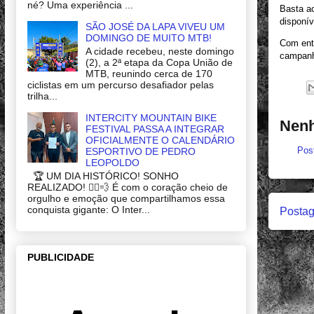
né? Uma experiência ...
Basta a
disponív
SÃO JOSÉ DA LAPA VIVEU UM
DOMINGO DE MUITO MTB!
Com entr
A cidade recebeu, neste domingo
campanha
(2), a 2ª etapa da Copa União de
MTB, reunindo cerca de 170
ciclistas em um percurso desafiador pelas
trilha...
INTERCITY MOUNTAIN BIKE
Nenh
FESTIVAL PASSA A INTEGRAR
OFICIALMENTE O CALENDÁRIO
Pos
ESPORTIVO DE PEDRO
LEOPOLDO
🏆 UM DIA HISTÓRICO! SONHO
REALIZADO! 🚴‍♂️💨 É com o coração cheio de
orgulho e emoção que compartilhamos essa
conquista gigante: O Inter...
Postag
PUBLICIDADE