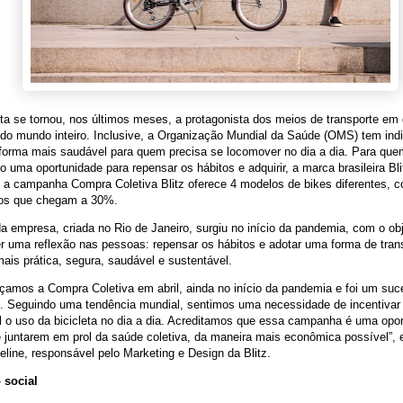
eta se tornou, nos últimos meses, a protagonista dos meios de transporte em
do mundo inteiro. Inclusive, a Organização Mundial da Saúde (OMS) tem ind
forma mais saudável para quem precisa se locomover no dia a dia. Para que
 uma oportunidade para repensar os hábitos e adquirir, a marca brasileira Bl
 a campanha Compra Coletiva Blitz oferece 4 modelos de bikes diferentes, 
os que chegam a 30%.
da empresa, criada no Rio de Janeiro, surgiu no início da pandemia, com o ob
 uma reflexão nas pessoas: repensar os hábitos e adotar uma forma de tran
ais prática, segura, saudável e sustentável.
çamos a Compra Coletiva em abril, ainda no início da pandemia e foi um su
o. Seguindo uma tendência mundial, sentimos uma necessidade de incentivar
l o uso da bicicleta no dia a dia. Acreditamos que essa campanha é uma opo
 juntarem em prol da saúde coletiva, da maneira mais econômica possível”, 
eline, responsável pelo Marketing e Design da Blitz.
 social