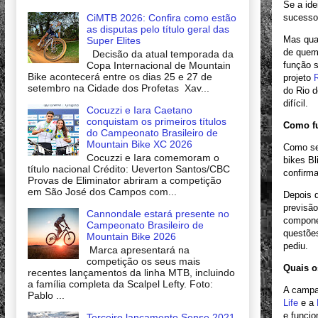
Se a ide
CiMTB 2026: Confira como estão
sucesso 
as disputas pelo título geral das
Mas qua
Super Elites
de quem
Decisão da atual temporada da
Copa Internacional de Mountain
função s
Bike acontecerá entre os dias 25 e 27 de
projeto
setembro na Cidade dos Profetas Xav...
do Rio d
difícil.
Cocuzzi e Iara Caetano
conquistam os primeiros títulos
Como fu
do Campeonato Brasileiro de
Mountain Bike XC 2026
Como se
Cocuzzi e Iara comemoram o
bikes Bl
título nacional Crédito: Ueverton Santos/CBC
confirm
Provas de Eliminator abriram a competição
em São José dos Campos com...
Depois d
previsão
Cannondale estará presente no
componen
Campeonato Brasileiro de
questões
Mountain Bike 2026
pediu.
Marca apresentará na
competição os seus mais
Quais o
recentes lançamentos da linha MTB, incluindo
a família completa da Scalpel Lefty. Foto:
A campa
Pablo ...
Life
e a
e funcio
Terceiro lançamento Sense 2021