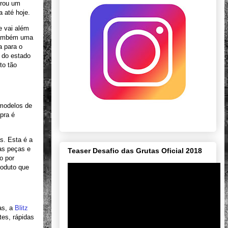
trou um
 até hoje.
 vai além
 também uma
a para o
 do estado
to tão
 modelos de
mpra é
s. Esta é a
sas peças e
Teaser Desafio das Grutas Oficial 2018
o por
roduto que
as, a
Blitz
tes, rápidas