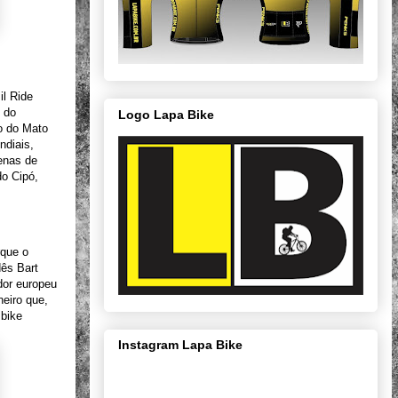
il Ride
 do
Logo Lapa Bike
o do Mato
ndiais,
tenas de
do Cipó,
rque o
dês Bart
dor europeu
neiro que,
 bike
Instagram Lapa Bike