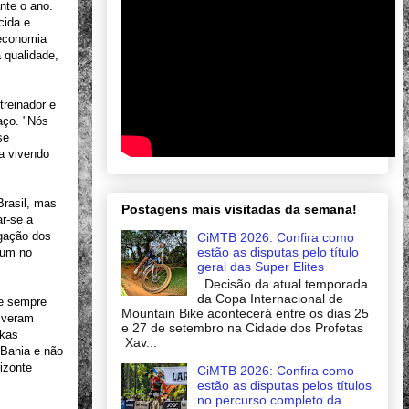
nte o ano.
cida e
 economia
 qualidade,
treinador e
aço. "Nós
se
a vivendo
Brasil, mas
Postagens mais visitadas da semana!
ar-se a
lgação dos
CiMTB 2026: Confira como
estão as disputas pelo título
ium no
geral das Super Elites
Decisão da atual temporada
da Copa Internacional de
ue sempre
Mountain Bike acontecerá entre os dias 25
tiveram
e 27 de setembro na Cidade dos Profetas
ukas
Xav...
 Bahia e não
izonte
CiMTB 2026: Confira como
estão as disputas pelos títulos
no percurso completo da