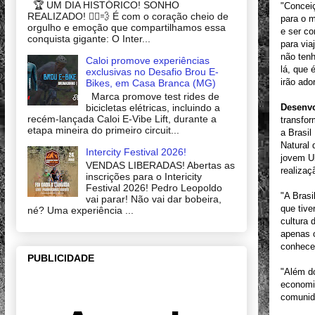
🏆 UM DIA HISTÓRICO! SONHO
"Concei
REALIZADO! 🚴‍♂️💨 É com o coração cheio de
para o m
orgulho e emoção que compartilhamos essa
e ser co
conquista gigante: O Inter...
para via
não tenh
Caloi promove experiências
lá, que 
exclusivas no Desafio Brou E-
irão ado
Bikes, em Casa Branca (MG)
Marca promove test rides de
bicicletas elétricas, incluindo a
Desenvo
recém-lançada Caloi E-Vibe Lift, durante a
transfo
etapa mineira do primeiro circuit...
a Brasil
Natural 
Intercity Festival 2026!
jovem Ul
VENDAS LIBERADAS! Abertas as
realizaç
inscrições para o Intericity
Festival 2026! Pedro Leopoldo
"A Brasi
vai parar! Não vai dar bobeira,
que tive
né? Uma experiência ...
cultura 
apenas 
conhecer
PUBLICIDADE
"Além do
economi
comunid