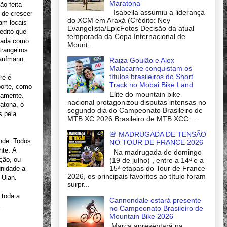
Maratona
ão feita
Isabella assumiu a liderança
 de crescer
do XCM em Araxá (Crédito: Ney
am locais
Evangelista/EpicFotos Decisão da atual
edito que
temporada da Copa Internacional de
 nada como
Mount...
trangeiros
Kaufmann.
Raiza Goulão e Alex
Malacarne conquistam os
títulos brasileiros do Short
re é
Track no Mobai Bike Land
porte, como
Elite do mountain bike
tamente.
nacional protagonizou disputas intensas no
atona, o
segundo dia do Campeonato Brasileiro de
s pela
MTB XC 2026 Brasileiro de MTB XCC ...
🚨 MADRUGADA DE TENSÃO
ande. Todos
NO TOUR DE FRANCE 2026
nte. A
Na madrugada de domingo
ção, ou
(19 de julho) , entre a 14ª e a
15ª etapas do Tour de France
unidade a
2026, os principais favoritos ao título foram
 Ulan.
surpr...
 toda a
Cannondale estará presente
no Campeonato Brasileiro de
Mountain Bike 2026
Marca apresentará na