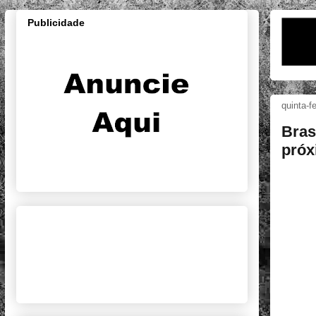
Publicidade
quinta-f
Bras
próx