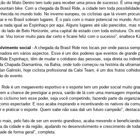
ção do Mato Dentro tem tudo para receber uma prova de sucesso. É uma regi
ountain bike. Com a chegada da Brasil Ride, a cidade tem toda possibilidade
nhecida no mundo todo. No inverno europeu, os ciclistas que lá vivem procur
jar e no Brasil sobram lugares. É o país com o maior potencial no mundo. Acr
a nada igual ao Espinhaço por aqui. Alguns lugares até são parecidos, mas
é do lado de Belo Horizonte, uma capital de estado com toda estrutura. Os es
rar. Vou torcer muito para dar certo e ficarei feliz com o sucesso", enaltece 
lvimento social
- A chegada da Brasil Ride nos locais por onde passa semp
rmadora em vários aspectos. Esse é um dos poderes que eventos de grande 
 Ride Espinhaço, têm de mudar o cotidiano das pessoas, seja direta ou indire
da Chapada Diamantina, na Bahia, onde tudo começou na história da ultramar
an Galinski, hoje ciclista profissional da Caloi Team, é um dos frutos colhido
ão do evento.
l Ride é um megaevento esportivo e o esporte tem um poder social muito gr
rem a chance de prestigiar a prova, sairão de lá com uma mensagem importa
do ciclismo tem esse poder, seja você competindo, fazendo parte da organiza
como espectador. E isso acaba inspirando e incentivando os nativos da com
 e praticar o esporte. Quem sabe não saia dali um futuro campeão", destaca
 mais, pelo fato de ser um evento grandioso, acaba mexendo e beneficiando
a da cidade e da região, ajudando no desenvolvimento e crescimento de toda
ade de forma geral", completa.