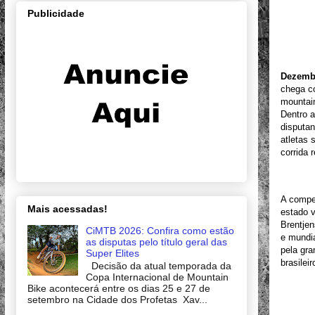
Publicidade
Dezemb
chega c
mountain
Dentro a
disputan
atletas 
corrida 
A compe
Mais acessadas!
estado v
Brentjen
CiMTB 2026: Confira como estão
e mundia
as disputas pelo título geral das
pela gra
Super Elites
brasileir
Decisão da atual temporada da
Copa Internacional de Mountain
Bike acontecerá entre os dias 25 e 27 de
setembro na Cidade dos Profetas Xav...