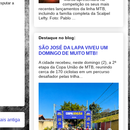
isputar a
competição os seus mais
recentes lançamentos da linha MTB,
incluindo a família completa da Scalpel
Lefty. Foto: Pablo ...
Destaque no blog:
SÃO JOSÉ DA LAPA VIVEU UM
DOMINGO DE MUITO MTB!
A cidade recebeu, neste domingo (2), a 2ª
etapa da Copa União de MTB, reunindo
cerca de 170 ciclistas em um percurso
desafiador pelas trilha...
is antiga