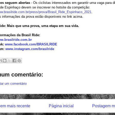
ões seguem abertas
- Os ciclistas interessados em garantir uma vaga para d
ide Espinhaço devem se inscrever no hotsite da competição:
ww.brasilride.com.br/
press/prova/Brasil_Ride_
Espinhaco_2021
.
 informações da prova estão disponíveis no link acima.
Ride: Mais que uma prova, uma etapa em sua vida.
formações da Brasil Ride
:
w.brasilride.com.br
ok:
www.facebook.com/
BRASILRIDE
am:
www.instagram.com/
brasilride
um comentário:
tar um comentário
em mais recente
Página inicial
Postagem ma