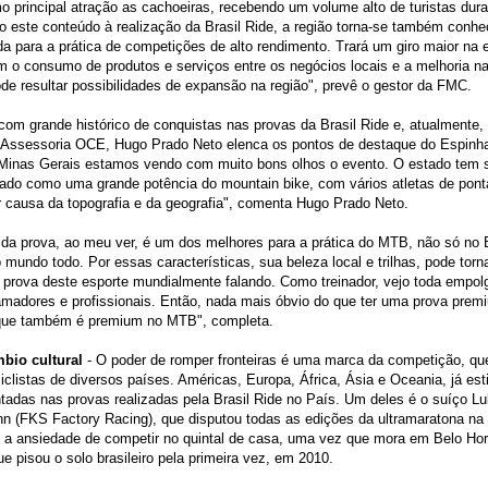
 principal atração as cachoeiras, recebendo um volume alto de turistas dura
este conteúdo à realização da Brasil Ride, a região torna-se também conhe
da para a prática de competições de alto rendimento. Trará um giro maior na
m o consumo de produtos e serviços entre os negócios locais e a melhoria na
de resultar possibilidades de expansão na região", prevê o gestor da FMC.
 com grande histórico de conquistas nas provas da Brasil Ride e, atualmente, 
 Assessoria OCE, Hugo Prado Neto elenca os pontos de destaque do Espinh
 Minas Gerais estamos vendo com muito bons olhos o evento. O estado tem 
ado como uma grande potência do mountain bike, com vários atletas de pont
r causa da topografia e da geografia", comenta Hugo Prado Neto.
 da prova, ao meu ver, é um dos melhores para a prática do MTB, não só no 
mundo todo. Por essas características, sua beleza local e trilhas, pode torn
l prova deste esporte mundialmente falando. Como treinador, vejo toda empo
amadores e profissionais. Então, nada mais óbvio do que ter uma prova prem
que também é premium no MTB", completa.
mbio cultural
- O poder de romper fronteiras é uma marca da competição, q
iclistas de diversos países. Américas, Europa, África, Ásia e Oceania, já es
tadas nas provas realizadas pela Brasil Ride no País. Um deles é o suíço L
n (FKS Factory Racing), que disputou todas as edições da ultramaratona na
 a ansiedade de competir no quintal de casa, uma vez que mora em Belo Hor
e pisou o solo brasileiro pela primeira vez, em 2010.