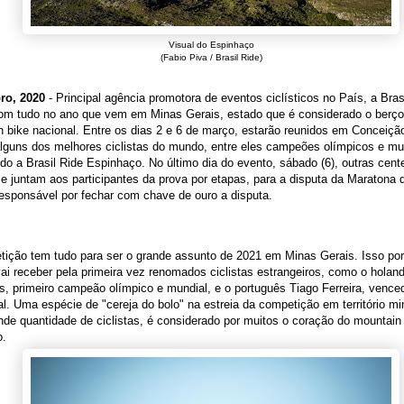
Visual do Espinhaço
(Fabio Piva / Brasil Ride)
ro, 2020
- Principal agência promotora de eventos ciclísticos no País, a Bras
om tudo no ano que vem em Minas Gerais, estado que é considerado o berço
 bike nacional. Entre os dias 2 e 6 de março, estarão reunidos em Conceiçã
lguns dos melhores ciclistas do mundo, entre eles campeões olímpicos e mu
do a Brasil Ride Espinhaço. No último dia do evento, sábado (6), outras cen
se juntam aos participantes da prova por etapas, para a disputa da Maratona 
responsável por fechar com chave de ouro a disputa.
tição tem tudo para ser o grande assunto de 2021 em Minas Gerais. Isso po
ai receber pela primeira vez renomados ciclistas estrangeiros, como o holan
s, primeiro campeão olímpico e mundial, e o português Tiago Ferreira, vence
l. Uma espécie de "cereja do bolo" na estreia da competição em território mi
nde quantidade de ciclistas, é considerado por muitos o coração do mountain
o.