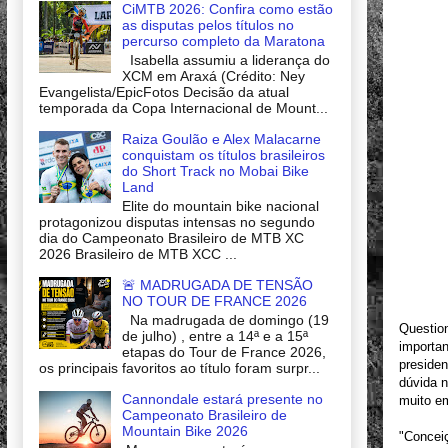
CiMTB 2026: Confira como estão
as disputas pelos títulos no
percurso completo da Maratona
Isabella assumiu a liderança do
XCM em Araxá (Crédito: Ney
Evangelista/EpicFotos Decisão da atual
temporada da Copa Internacional de Mount...
Raiza Goulão e Alex Malacarne
conquistam os títulos brasileiros
do Short Track no Mobai Bike
Land
Elite do mountain bike nacional
protagonizou disputas intensas no segundo
dia do Campeonato Brasileiro de MTB XC
2026 Brasileiro de MTB XCC ...
🚨 MADRUGADA DE TENSÃO
NO TOUR DE FRANCE 2026
Na madrugada de domingo (19
Questio
de julho) , entre a 14ª e a 15ª
importan
etapas do Tour de France 2026,
presiden
os principais favoritos ao título foram surpr...
dúvida n
Cannondale estará presente no
muito em
Campeonato Brasileiro de
Mountain Bike 2026
"Conceiç