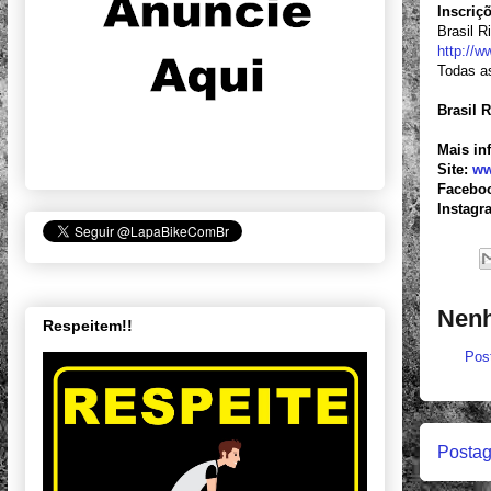
Inscriç
Brasil R
http://w
Todas as
Brasil 
Mais in
Site:
ww
Facebo
Instagr
Nenh
Respeitem!!
Pos
Postag