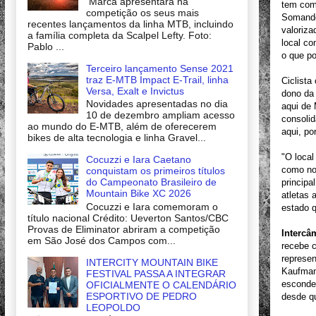
Marca apresentará na
tem como
competição os seus mais
Somando 
recentes lançamentos da linha MTB, incluindo
valoriza
a família completa da Scalpel Lefty. Foto:
local co
Pablo ...
o que po
Terceiro lançamento Sense 2021
traz E-MTB Impact E-Trail, linha
Ciclista
Versa, Exalt e Invictus
dono da
Novidades apresentadas no dia
aqui de
10 de dezembro ampliam acesso
consolid
ao mundo do E-MTB, além de oferecerem
aqui, po
bikes de alta tecnologia e linha Gravel...
"O local
Cocuzzi e Iara Caetano
como no 
conquistam os primeiros títulos
do Campeonato Brasileiro de
principa
Mountain Bike XC 2026
atletas 
Cocuzzi e Iara comemoram o
estado 
título nacional Crédito: Ueverton Santos/CBC
Provas de Eliminator abriram a competição
Intercâ
em São José dos Campos com...
recebe c
represen
INTERCITY MOUNTAIN BIKE
Kaufman
FESTIVAL PASSA A INTEGRAR
esconde
OFICIALMENTE O CALENDÁRIO
ESPORTIVO DE PEDRO
desde qu
LEOPOLDO