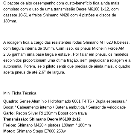
O pacote de alto desempenho com custo-benefício fica ainda mais
completo com o uso de uma transmissão Deore M6100 1x12, com
cassete 10-51 e freios Shimano M420 com 4 pistões e discos de
180mm.
A rodagem fica a cargo das resistentes rodas Shimano MT 620 tubeless,
com largura interna de 30mm. Com isso, os pneus Michelin Force AM
2.35 ganham uma base larga e estável. Por falar em pneus, os modelos
escolhidos proporcionam uma ótima tração, sem prejudicar a rolagem e a
autonomia. Porém, se o piloto sentir que precisa de ainda mais, o quadro
aceita pneus de até 2.6’’ de largura.
Mini Ficha Técnica
Quadro:
Sense Alumínio Hidroformado 6061 T4 T6 / Dupla espessura /
Boost / Cabeamento interno / Bateria embutida / Sensor de velocidade
Garfo:
Recon Silver Rl 130mm Boost com trava
Transmissão: Shimano Deore M6100 1x12
Freios:
Shimano M420 4 pistões 180mm / 180mm
Motor:
Shimano Steps E7000 250w