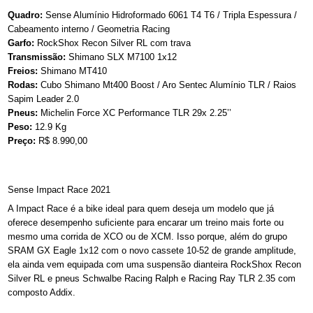
Quadro:
Sense Alumínio Hidroformado 6061 T4 T6 / Tripla Espessura /
Cabeamento interno / Geometria Racing
Garfo:
RockShox Recon Silver RL com trava
Transmissão:
Shimano SLX M7100 1x12
Freios:
Shimano MT410
Rodas:
Cubo Shimano Mt400 Boost / Aro Sentec Alumínio TLR / Raios
Sapim Leader 2.0
Pneus:
Michelin Force XC Performance TLR 29x 2.25’’
Peso:
12.9 Kg
Preço:
R$ 8.990,00
Sense Impact Race 2021
A Impact Race é a bike ideal para quem deseja um modelo que já
oferece desempenho suficiente para encarar um treino mais forte ou
mesmo uma corrida de XCO ou de XCM. Isso porque, além do grupo
SRAM GX Eagle 1x12 com o novo cassete 10-52 de grande amplitude,
ela ainda vem equipada com uma suspensão dianteira RockShox Recon
Silver RL e pneus Schwalbe Racing Ralph e Racing Ray TLR 2.35 com
composto Addix.