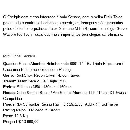
O Cockpit com mesa integrada é todo Sentec, com o selim Fizik Taiga
garantindo o conforto. Fechando o pacote, as frenagens são garantidas
pelos eficientes e práticos freios Shimano MT 501, com tecnologia Servo
Wave e Ice-Tech - duas das mais importantes tecnologias da Shimano.
Mini Ficha Técnica
Quadro:
Sense Alumínio Hidroformado 6061 T4 T6 / Tripla Espessura /
Cabeamento interno / Geometria Racing
Garfo:
RockShox Recon Silver RL com trava
Transmissão:
SRAM GX Eagle 1x12
Freios:
Shimano M501 180mm - 160mm
Rodas:
Cubo Sentec Boost / Aro Sentec Alumínio TLR / Raios DT Swiss
Competition
Pneus:
(D) Schwalbe Racing Ray TLR 29x2.35’’ Addix (T)
Schwalbe
Racing Ralph TLR 29x2.35’’ Addix
Peso:
12.3 Kg
Preço:
R$ 10.990,00