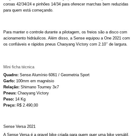
coroas 42/34/24 e pinhões 14/34 para oferecer marchas bem reduzidas
para quem está começando.
Para manter o controle durante a pilotagem, os freios são a disco com
acionamento hidráulicos. Além disso, a Sense equipou a One 2021 com
os confiáveis e rápidos pneus Chaoyang Victory com 2.10’’ de largura.
Mini ficha técnica
Quadro:
Sense Alumínio 6061 / Geometria Sport
Garfo:
100mm em magnésio
Relação:
Shimano Tourney 3x7
Pneus:
Chaoyang Victory
Peso:
14 Kg
Preço:
R$ 2.490,00
Sense Versa 2021
A Sense Versa é a gravel bike criada para quem quer uma bike versátil,