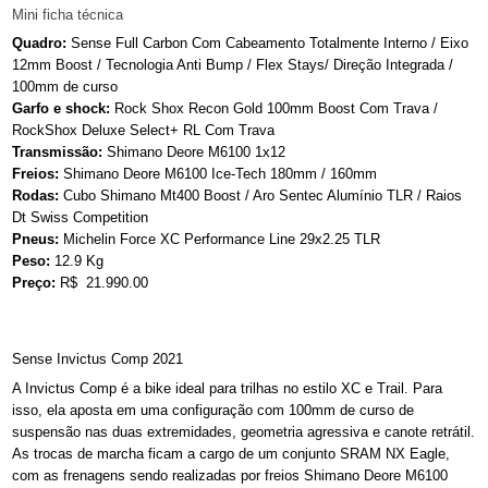
Mini ficha técnica
Quadro:
Sense Full Carbon Com Cabeamento Totalmente Interno / Eixo
12mm Boost / Tecnologia Anti Bump / Flex Stays/ Direção Integrada /
100mm de curso
Garfo e shock:
Rock Shox Recon Gold 100mm Boost Com Trava /
RockShox Deluxe Select+ RL Com Trava
Transmissão:
Shimano Deore M6100 1x12
Freios:
Shimano Deore M6100 Ice-Tech 180mm / 160mm
Rodas:
Cubo Shimano Mt400 Boost / Aro Sentec Alumínio TLR / Raios
Dt Swiss Competition
Pneus:
Michelin Force XC Performance Line 29x2.25 TLR
Peso:
12.9 Kg
Preço:
R$ 21.990.00
Sense Invictus Comp 2021
A Invictus Comp é a bike ideal para trilhas no estilo XC e Trail. Para
isso, ela aposta em uma configuração com 100mm de curso de
suspensão nas duas extremidades, geometria agressiva e canote retrátil.
As trocas de marcha ficam a cargo de um conjunto SRAM NX Eagle,
com as frenagens sendo realizadas por freios Shimano Deore M6100