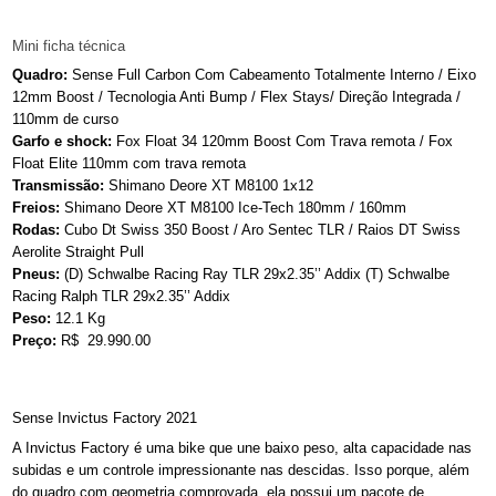
Mini ficha técnica
Quadro:
Sense Full Carbon Com Cabeamento Totalmente Interno / Eixo
12mm Boost / Tecnologia Anti Bump / Flex Stays/ Direção Integrada /
110mm de curso
Garfo e shock:
Fox Float 34 120mm Boost Com Trava remota / Fox
Float Elite 110mm com trava remota
Transmissão:
Shimano Deore XT M8100 1x12
Freios:
Shimano Deore XT M8100 Ice-Tech 180mm / 160mm
Rodas:
Cubo Dt Swiss 350 Boost / Aro Sentec TLR / Raios DT Swiss
Aerolite Straight Pull
Pneus:
(D) Schwalbe Racing Ray TLR 29x2.35’’ Addix (T)
Schwalbe
Racing Ralph TLR 29x2.35’’ Addix
Peso:
12.1 Kg
Preço:
R$ 29.990.00
Sense Invictus Factory 2021
A Invictus Factory é uma bike que une baixo peso, alta capacidade nas
subidas e um controle impressionante nas descidas. Isso porque, além
do quadro com geometria comprovada, ela possui um pacote de