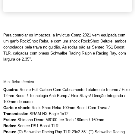
Para controlar os impactos, a Invictus Comp 2021 vem equipada com
um garfo RockShox Reba, e com um shock RockShox Deluxe, ambos
controlados pela trava no guidão. As rodas são as Sentec RS1 Boost
TLR, calçadas com pneus Schwalbe Racing Ralph e Racing Ray, com
largura de 2.35’’.
Mini ficha técnica
Quadro:
Sense Full Carbon Com Cabeamento Totalmente Interno / Eixo
12mm Boost / Tecnologia Anti Bump / Flex Stays/ Direção Integrada /
100mm de curso
Garfo e shock:
Rock Shox Reba 100mm Boost Com Trava /
Transmissão:
SRAM NX Eagle 1x12
Freios:
Shimano Deore M6100 Ice-Tech 180mm / 160mm
Rodas:
Sentec RS1 Boost TLR
Pneus:
(D) Schwalbe Racing Ray TLR 29x2.35’’ (T)
Schwalbe Racing