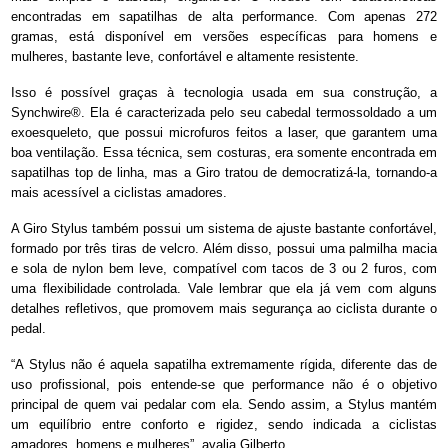
encontradas em sapatilhas de alta performance. Com apenas 272
gramas, está disponível em versões específicas para homens e
mulheres, bastante leve, confortável e altamente resistente.
Isso é possível graças à tecnologia usada em sua construção, a
Synchwire®. Ela é caracterizada pelo seu cabedal termossoldado a um
exoesqueleto, que possui microfuros feitos a laser, que garantem uma
boa ventilação. Essa técnica, sem costuras, era somente encontrada em
sapatilhas top de linha, mas a Giro tratou de democratizá-la, tornando-a
mais acessível a ciclistas amadores.
A Giro Stylus também possui um sistema de ajuste bastante confortável,
formado por três tiras de velcro. Além disso, possui uma palmilha macia
e sola de nylon bem leve, compatível com tacos de 3 ou 2 furos, com
uma flexibilidade controlada. Vale lembrar que ela já vem com alguns
detalhes refletivos, que promovem mais segurança ao ciclista durante o
pedal.
“A Stylus não é aquela sapatilha extremamente rígida, diferente das de
uso profissional, pois entende-se que performance não é o objetivo
principal de quem vai pedalar com ela. Sendo assim, a Stylus mantém
um equilíbrio entre conforto e rigidez, sendo indicada a ciclistas
amadores, homens e mulheres”, avalia Gilberto.