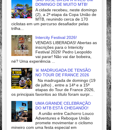
DOMINGO DE MUITO MTB!
A cidade recebeu, neste domingo
(2), a 2ª etapa da Copa União de
MTB, reunindo cerca de 170
ciclistas em um percurso desafiador pelas
trilha...
Intercity Festival 2026!
VENDAS LIBERADAS! Abertas as
inscrições para o Intericity
Festival 2026! Pedro Leopoldo
vai parar! Não vai dar bobeira,
né? Uma experiência ...
🚨 MADRUGADA DE TENSÃO
NO TOUR DE FRANCE 2026
Na madrugada de domingo (19
de julho) , entre a 14ª e a 15ª
etapas do Tour de France 2026,
os principais favoritos ao título foram surpr...
UMA GRANDE CELEBRAÇÃO
DO MTB ESTÁ CHEGANDO!
A união entre Cachorro Louco
Adventures e Reboque União
promete movimentar o ciclismo
mineiro com uma festa especial em