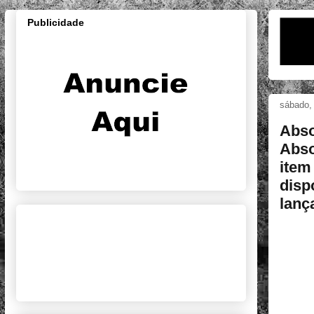
Publicidade
sábado,
Abso
Abso
item
disp
lanç