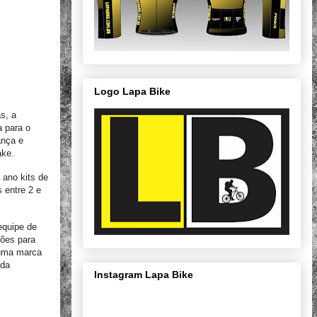
Logo Lapa Bike
s, a
a para o
ança e
ake.
 ano kits de
 entre 2 e
equipe de
ções para
 uma marca
 da
Instagram Lapa Bike