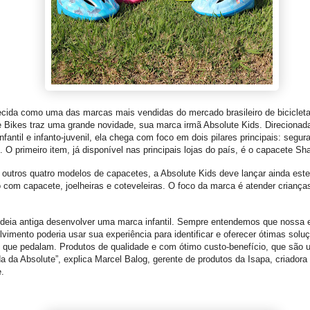
cida como uma das marcas mais vendidas do mercado brasileiro de bicicleta
 Bikes traz uma grande novidade, sua marca irmã Absolute Kids. Direcionad
infantil e infanto-juvenil, ela chega com foco em dois pilares principais: segur
. O primeiro item, já disponível nas principais lojas do país, é o capacete Sh
outros quatro modelos de capacetes, a Absolute Kids deve lançar ainda este
 com capacete, joelheiras e coteveleiras. O foco da marca é atender crianças
.
ideia antiga desenvolver uma marca infantil. Sempre entendemos que nossa 
vimento poderia usar sua experiência para identificar e oferecer ótimas solu
s que pedalam. Produtos de qualidade e com ótimo custo-benefício, que são
da da Absolute”, explica Marcel Balog, gerente de produtos da Isapa, criadora
.