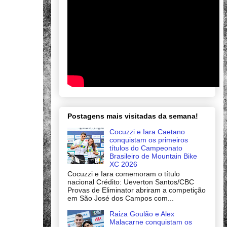
Postagens mais visitadas da semana!
Cocuzzi e Iara Caetano
conquistam os primeiros
títulos do Campeonato
Brasileiro de Mountain Bike
XC 2026
Cocuzzi e Iara comemoram o título
nacional Crédito: Ueverton Santos/CBC
Provas de Eliminator abriram a competição
em São José dos Campos com...
Raiza Goulão e Alex
Malacarne conquistam os