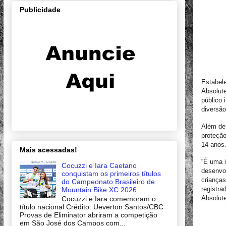
Publicidade
Estabele
Absolute
público 
diversão
Além de 
proteção
14 anos
Mais acessadas!
“É uma 
Cocuzzi e Iara Caetano
desenvol
conquistam os primeiros títulos
criança
do Campeonato Brasileiro de
registra
Mountain Bike XC 2026
Absolute
Cocuzzi e Iara comemoram o
título nacional Crédito: Ueverton Santos/CBC
Provas de Eliminator abriram a competição
em São José dos Campos com...