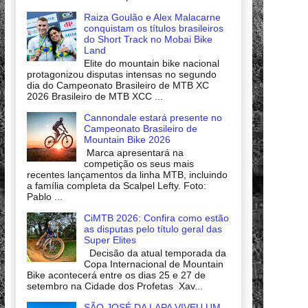
Raiza Goulão e Alex Malacarne
conquistam os títulos brasileiros
do Short Track no Mobai Bike
Land
Elite do mountain bike nacional
protagonizou disputas intensas no segundo
dia do Campeonato Brasileiro de MTB XC
2026 Brasileiro de MTB XCC ...
Cannondale estará presente no
Campeonato Brasileiro de
Mountain Bike 2026
Marca apresentará na
competição os seus mais
recentes lançamentos da linha MTB, incluindo
a família completa da Scalpel Lefty. Foto:
Pablo ...
CiMTB 2026: Confira como estão
as disputas pelo título geral das
Super Elites
Decisão da atual temporada da
Copa Internacional de Mountain
Bike acontecerá entre os dias 25 e 27 de
setembro na Cidade dos Profetas Xav...
SÃO JOSÉ DA LAPA VIVEU UM