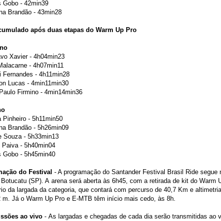
s Gobo - 42min39
ana Brandão - 43min28
cumulado após duas etapas do Warm Up Pro
ino
avo Xavier - 4h04min23
 Malacarne - 4h07min11
ei Fernandes - 4h11min28
son Lucas - 4min11min30
 Paulo Firmino - 4min14min36
no
a Pinheiro - 5h11min50
ana Brandão - 5h26min09
ne Souza - 5h33min13
n Paiva - 5h40min04
s Gobo - 5h45min40
ação do Festival
- A programação do Santander Festival Brasil Ride segue n
 Botucatu (SP). A arena será aberta às 6h45, com a retirada de kit do Warm 
rio da largada da categoria, que contará com percurso de 40,7 Km e altimetr
2 m. Já o Warm Up Pro e E-MTB têm início mais cedo, às 8h.
ssões ao vivo
- As largadas e chegadas de cada dia serão transmitidas ao v