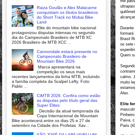
me passa
ultrapas
Raiza Goulão e Alex Malacarne
quilômet
conquistam os títulos brasileiros
alcança
do Short Track no Mobai Bike
Land
Elite do mountain bike nacional
Durante 
protagonizou disputas intensas no segundo
formará
dia do Campeonato Brasileiro de MTB XC
Brasil 
2026 Brasileiro de MTB XCC ...
os sete 
experiên
Cannondale estará presente no
Quem sab
Campeonato Brasileiro de
Mountain Bike 2026
Segundo
Marca apresentará na
contrarr
competição os seus mais
recentes lançamentos da linha MTB, incluindo
calmo. J
a família completa da Scalpel Lefty. Foto:
muito le
Pablo ...
estamos
Alex.
CiMTB 2026: Confira como estão
as disputas pelo título geral das
Elite f
Super Elites
masculin
Decisão da atual temporada da
Pinheir
Copa Internacional de Mountain
Paiva, 
Bike acontecerá entre os dias 25 e 27 de
setembro na Cidade dos Profetas Xav...
Paris (
SÃO JOSÉ DA LAPA VIVEU UM