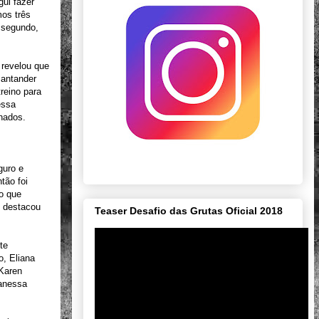
gui fazer
mos três
a segundo,
 revelou que
Santander
reino para
essa
inados.
guro e
tão foi
to que
, destacou
Teaser Desafio das Grutas Oficial 2018
te
o, Eliana
Karen
Vanessa