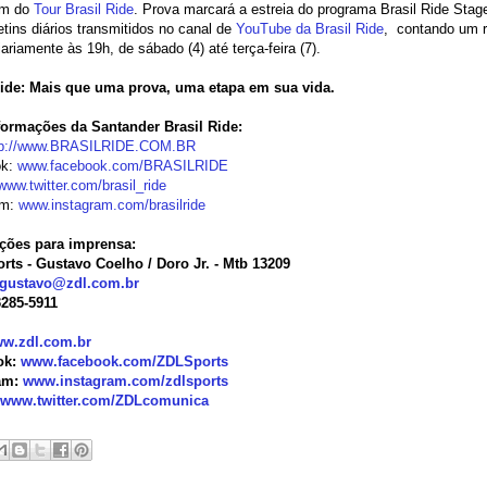
am do
Tour Brasil Ride
. Prova marcará a estreia do programa Brasil Ride Sta
tins diários transmitidos no canal de
YouTube da Brasil Ride
, contando um 
iariamente às 19h, de sábado (4) até terça-feira (7).
Ride: Mais que uma prova, uma etapa em sua vida.
formações da Santander Brasil Ride:
tp://www.BRASILRIDE.
COM.BR
ok:
www.facebook.com/
BRASILRIDE
www.twitter.com/
brasil_ride
am:
www.instagram.com/
brasilride
ções para imprensa:
rts - Gustavo Coelho / Doro Jr. - Mtb 13209
gustavo@zdl.com.br
 3285-5911
w.zdl.com.br
ok:
www.facebook.com/
ZDLSports
am:
www.instagram.com/
zdlsports
www.twitter.com/
ZDLcomunica