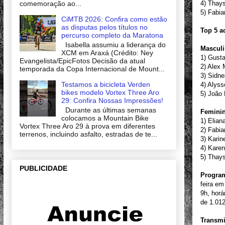
4) Thay
comemoração ao...
5) Fabi
CiMTB 2026: Confira como estão
as disputas pelos títulos no
Top 5 a
percurso completo da Maratona
Isabella assumiu a liderança do
Mascul
XCM em Araxá (Crédito: Ney
1) Gust
Evangelista/EpicFotos Decisão da atual
2) Alex
temporada da Copa Internacional de Mount...
3) Sidn
Testamos a bicicleta Verden
4) Alys
bikes modelo Vortex Three Aro
5) João
29: Confira Nossas Impressões!
Durante as últimas semanas
Femini
colocamos a Mountain Bike
1) Elian
Vortex Three Aro 29 à prova em diferentes
2) Fabi
terrenos, incluindo asfalto, estradas de te...
3) Kari
4) Kare
5) Thay
PUBLICIDADE
Program
feira em
9h, horá
de 1.01
Transmi