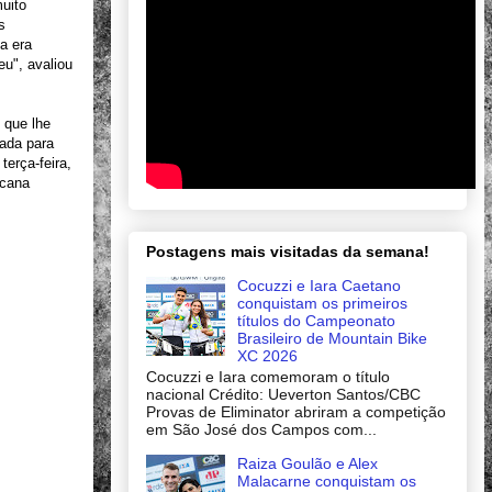
muito
s
a era
eu", avaliou
 que lhe
rada para
terça-feira,
acana
Postagens mais visitadas da semana!
Cocuzzi e Iara Caetano
conquistam os primeiros
títulos do Campeonato
Brasileiro de Mountain Bike
XC 2026
Cocuzzi e Iara comemoram o título
nacional Crédito: Ueverton Santos/CBC
Provas de Eliminator abriram a competição
em São José dos Campos com...
Raiza Goulão e Alex
Malacarne conquistam os