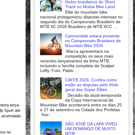
títulos brasileiros do Short
Track no Mobai Bike Land
Elite do mountain bike
nacional protagonizou disputas intensas no
segundo dia do Campeonato Brasileiro de
MTB XC 2026 Brasileiro de MTB XCC ...
Cannondale estará presente
no Campeonato Brasileiro de
Mountain Bike 2026
Marca apresentará na
competição os seus mais
recentes lançamentos da linha MTB,
incluindo a família completa da Scalpel
Lefty. Foto: Pablo ...
CiMTB 2026: Confira como
estão as disputas pelo título
geral das Super Elites
Decisão da atual temporada
da Copa Internacional de
Mountain Bike acontecerá entre os dias 25
esta terça-
e 27 de setembro na Cidade dos Profetas
Up Sport até
Xav...
ia acumulada
SÃO JOSÉ DA LAPA VIVEU
UM DOMINGO DE MUITO
ivo no
MTB!