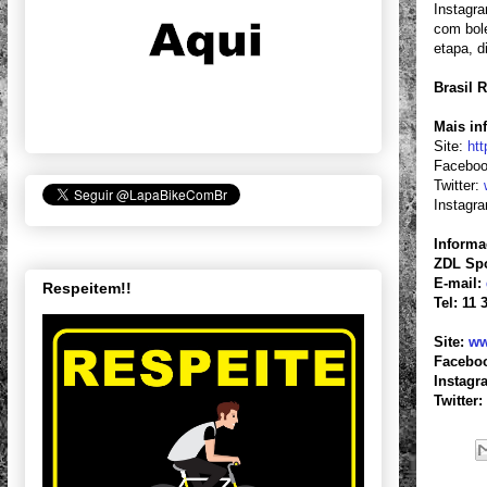
Instagr
com bole
etapa, d
Brasil 
Mais in
Site:
ht
Facebo
Twitter:
Instagr
Informa
ZDL Spo
E-mail:
Respeitem!!
Tel: 11
Site:
ww
Facebo
Instagr
Twitter: