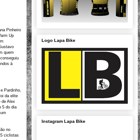
ana Pinheiro
 Warm Up
Logo Lapa Bike
um
 Gustavo
com quem
a conseguiu
undos à
 e Pardinho,
i da elite
 de Alex
 5 do dia
, um
Instagram Lapa Bike
tão no
5 ciclistas