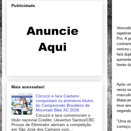
Publicidade
Vencedor
repetira
Pro. A p
contrarr
venceu a
fará dup
aumentar
frente d
Após uma
Mais acessadas!
nesta se
masculi
Cocuzzi e Iara Caetano
Malacarn
conquistam os primeiros títulos
do Campeonato Brasileiro de
teve ai
Mountain Bike XC 2026
segundo
Cocuzzi e Iara comemoram o
título nacional Crédito: Ueverton Santos/CBC
"Uma eta
Provas de Eliminator abriram a competição
começo, 
em São José dos Campos com...