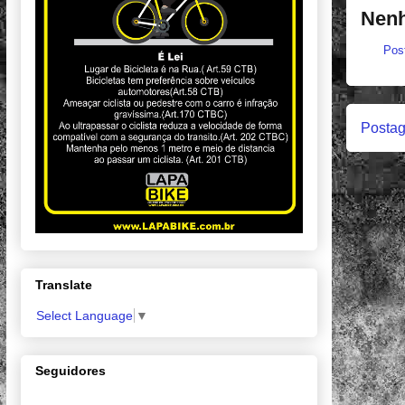
Nenh
Pos
Postag
Translate
Select Language
▼
Seguidores