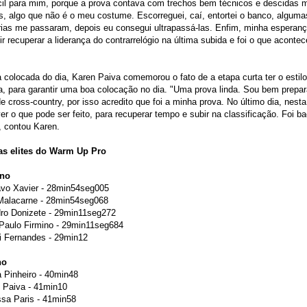
ícil para mim, porque a prova contava com trechos bem técnicos e descidas 
, algo que não é o meu costume. Escorreguei, caí, entortei o banco, alguma
ias me passaram, depois eu consegui ultrapassá-las. Enfim, minha esperanç
r recuperar a liderança do contrarrelógio na última subida e foi o que acontec
colocada do dia, Karen Paiva comemorou o fato de a etapa curta ter o estilo
a, para garantir uma boa colocação no dia. "Uma prova linda. Sou bem prepa
e cross-country, por isso acredito que foi a minha prova. No último dia, nesta 
r o que pode ser feito, para recuperar tempo e subir na classificação. Foi b
, contou Karen.
as elites do Warm Up Pro
ino
avo Xavier - 28min54seg005
 Malacarne - 28min54seg068
dro Donizete - 29min11seg272
 Paulo Firmino - 29min11seg684
i Fernandes - 29min12
no
a Pinheiro - 40min48
 Paiva - 41min10
ssa Paris - 41min58