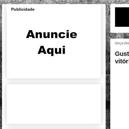
Publicidade
terça-fe
Gust
vitó