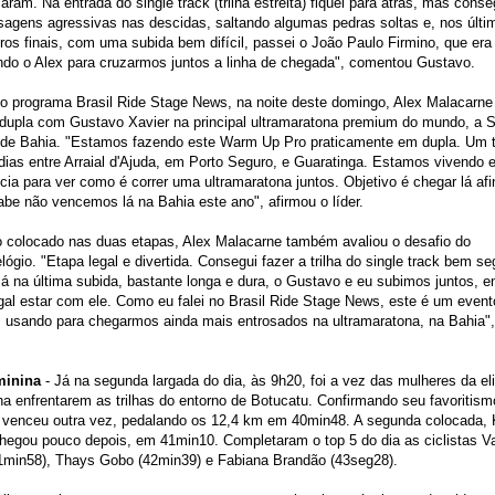
ram. Na entrada do single track (trilha estreita) fiquei para atrás, mas conse
sagens agressivas nas descidas, saltando algumas pedras soltas e, nos últi
ros finais, com uma subida bem difícil, passei o João Paulo Firmino, que er
ndo o Alex para cruzarmos juntos a linha de chegada", comentou Gustavo.
o programa Brasil Ride Stage News, na noite deste domingo, Alex Malacarne
 dupla com Gustavo Xavier na principal ultramaratona premium do mundo, a 
Ride Bahia. "Estamos fazendo este Warm Up Pro praticamente em dupla. Um t
dias entre Arraial d'Ajuda, em Porto Seguro, e Guaratinga. Estamos vivendo 
cia para ver como é correr uma ultramaratona juntos. Objetivo é chegar lá af
e não vencemos lá na Bahia este ano", afirmou o líder.
 colocado nas duas etapas, Alex Malacarne também avaliou o desafio do
elógio. "Etapa legal e divertida. Consegui fazer a trilha do single track bem se
á na última subida, bastante longa e dura, o Gustavo e eu subimos juntos, en
gal estar com ele. Como eu falei no Brasil Ride Stage News, este é um even
 usando para chegarmos ainda mais entrosados na ultramaratona, na Bahia"
eminina
- Já na segunda largada do dia, às 9h20, foi a vez das mulheres da eli
a enfrentarem as trilhas do entorno de Botucatu. Confirmando seu favoritism
o venceu outra vez, pedalando os 12,4 km em 40min48. A segunda colocada, 
chegou pouco depois, em 41min10. Completaram o top 5 do dia as ciclistas 
41min58), Thays Gobo (42min39) e Fabiana Brandão (43seg28).