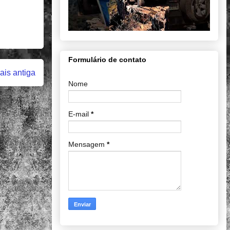
Formulário de contato
is antiga
Nome
E-mail
*
Mensagem
*