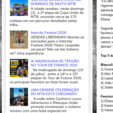
"Foi dif
DOMINGO DE MUITO MTB!
íngremes
A cidade recebeu, neste domingo
adversár
(2), a 2ª etapa da Copa União de
consegui
MTB, reunindo cerca de 170
Eliana.
ciclistas em um percurso desafiador pelas
trilha...
Segunda 
Intercity Festival 2026!
favoreci
VENDAS LIBERADAS! Abertas as
provas d
inscrições para o Intericity
vamos ve
Festival 2026! Pedro Leopoldo
demais"
vai parar! Não vai dar bobeira,
né? Uma experiência ...
Top 5 d
🚨 MADRUGADA DE TENSÃO
Mascul
NO TOUR DE FRANCE 2026
1) Gust
Na madrugada de domingo (19
2) Alex
de julho) , entre a 14ª e a 15ª
etapas do Tour de France 2026,
3) Lean
os principais favoritos ao título foram surpr...
4) João
5) Sidne
UMA GRANDE CELEBRAÇÃO
DO MTB ESTÁ CHEGANDO!
Femini
A união entre Cachorro Louco
1) Elian
Adventures e Reboque União
2) Karen
promete movimentar o ciclismo
3) Vane
mineiro com uma festa especial em