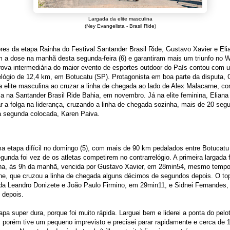
Largada da elite masculina
(Ney Evangelista - Brasil Ride)
es da etapa Rainha do Festival Santander Brasil Ride, Gustavo Xavier e Eli
m a dose na manhã desta segunda-feira (6) e garantiram mais um triunfo no
rova intermediária do maior evento de esportes outdoor do País contou com 
elógio de 12,4 km, em Botucatu (SP). Protagonista em boa parte da disputa,
 elite masculina ao cruzar a linha de chegada ao lado de Alex Malacarne, 
la na Santander Brasil Ride Bahia, em novembro. Já na elite feminina, Elian
 a folga na liderança, cruzando a linha de chegada sozinha, mais de 20 seg
a segunda colocada, Karen Paiva.
 etapa difícil no domingo (5), com mais de 90 km pedalados entre Botucatu
gunda foi vez de os atletas competirem no contrarrelógio. A primeira largada fo
na, às 9h da manhã, vencida por Gustavo Xavier, em 28min54, mesmo tempo
e, que cruzou a linha de chegada alguns décimos de segundos depois. O top
nda Leandro Donizete e João Paulo Firmino, em 29min11, e Sidnei Fernandes
 depois.
pa super dura, porque foi muito rápida. Larguei bem e liderei a ponta do pelo
porém tive um pequeno imprevisto e precisei parar rapidamente e cerca de 1