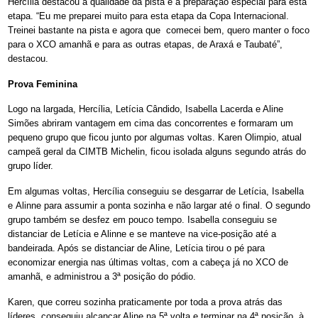
Hercília destacou a qualidade da pista e a preparação especial para esta
etapa. “Eu me preparei muito para esta etapa da Copa Internacional.
Treinei bastante na pista e agora que comecei bem, quero manter o foco
para o XCO amanhã e para as outras etapas, de Araxá e Taubaté”,
destacou.
Prova Feminina
Logo na largada, Hercília, Letícia Cândido, Isabella Lacerda e Aline
Simões abriram vantagem em cima das concorrentes e formaram um
pequeno grupo que ficou junto por algumas voltas. Karen Olimpio, atual
campeã geral da CIMTB Michelin, ficou isolada alguns segundo atrás do
grupo líder.
Em algumas voltas, Hercília conseguiu se desgarrar de Letícia, Isabella
e Alinne para assumir a ponta sozinha e não largar até o final. O segundo
grupo também se desfez em pouco tempo. Isabella conseguiu se
distanciar de Letícia e Alinne e se manteve na vice-posição até a
bandeirada. Após se distanciar de Aline, Letícia tirou o pé para
economizar energia nas últimas voltas, com a cabeça já no XCO de
amanhã, e administrou a 3ª posição do pódio.
Karen, que correu sozinha praticamente por toda a prova atrás das
líderes, conseguiu alcançar Aline na 5ª volta e terminar na 4ª posição, à