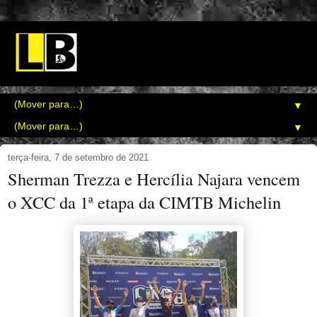
▼
▼
terça-feira, 7 de setembro de 2021
Sherman Trezza e Hercília Najara vencem
o XCC da 1ª etapa da CIMTB Michelin