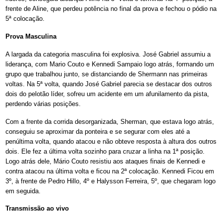
frente de Aline, que perdeu potência no final da prova e fechou o pódio na
5ª colocação.
Prova Masculina
A largada da categoria masculina foi explosiva. José Gabriel assumiu a
liderança, com Mario Couto e Kennedi Sampaio logo atrás, formando um
grupo que trabalhou junto, se distanciando de Shermann nas primeiras
voltas. Na 5ª volta, quando José Gabriel parecia se destacar dos outros
dois do pelotão líder, sofreu um acidente em um afunilamento da pista,
perdendo várias posições.
Com a frente da corrida desorganizada, Sherman, que estava logo atrás,
conseguiu se aproximar da ponteira e se segurar com eles até a
penúltima volta, quando atacou e não obteve resposta à altura dos outros
dois. Ele fez a última volta sozinho para cruzar a linha na 1ª posição.
Logo atrás dele, Mário Couto resistiu aos ataques finais de Kennedi e
contra atacou na última volta e ficou na 2ª colocação. Kennedi Ficou em
3º, à frente de Pedro Hillo, 4º e Halysson Ferreira, 5º, que chegaram logo
em seguida.
Transmissão ao vivo