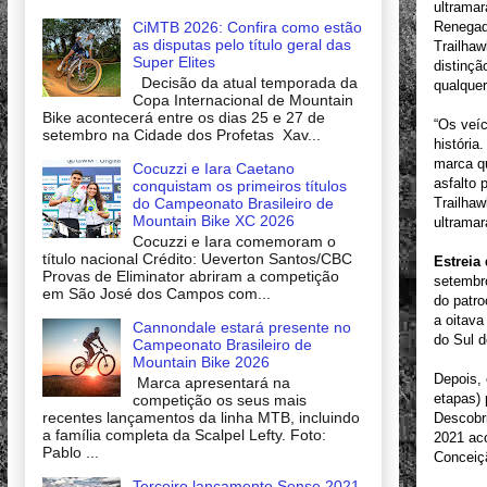
ultramar
Renegade
CiMTB 2026: Confira como estão
as disputas pelo título geral das
Trailhaw
Super Elites
distinç
Decisão da atual temporada da
qualquer
Copa Internacional de Mountain
Bike acontecerá entre os dias 25 e 27 de
“Os veíc
setembro na Cidade dos Profetas Xav...
história
marca q
Cocuzzi e Iara Caetano
asfalto
conquistam os primeiros títulos
Trailhaw
do Campeonato Brasileiro de
Mountain Bike XC 2026
ultrama
Cocuzzi e Iara comemoram o
título nacional Crédito: Ueverton Santos/CBC
Estreia 
Provas de Eliminator abriram a competição
setembro
em São José dos Campos com...
do patro
a oitava
Cannondale estará presente no
do Sul 
Campeonato Brasileiro de
Mountain Bike 2026
Depois, 
Marca apresentará na
etapas) 
competição os seus mais
recentes lançamentos da linha MTB, incluindo
Descobr
a família completa da Scalpel Lefty. Foto:
2021 ac
Pablo ...
Conceiç
Terceiro lançamento Sense 2021