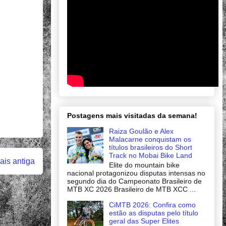
Postagens mais visitadas da semana!
Raiza Goulão e Alex
Malacarne conquistam os
títulos brasileiros do Short
Track no Mobai Bike Land
is antiga
Elite do mountain bike
nacional protagonizou disputas intensas no
segundo dia do Campeonato Brasileiro de
MTB XC 2026 Brasileiro de MTB XCC ...
CiMTB 2026: Confira como
estão as disputas pelo título
geral das Super Elites