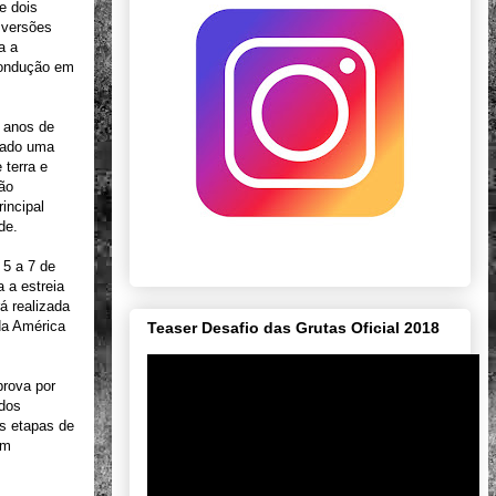
e dois
 versões
a a
condução em
0 anos de
 lado uma
 terra e
ão
incipal
de.
 5 a 7 de
 a estreia
á realizada
da América
Teaser Desafio das Grutas Oficial 2018
prova por
 dos
s etapas de
em