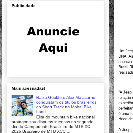
Publicidade
Um Jeep
DNA. As 
anuncia 
Brasil R
realiza
Mais acessadas!
“A Jeep 
Raiza Goulão e Alex Malacarne
relação 
conquistam os títulos brasileiros
experiê
do Short Track no Mobai Bike
perfeita
Land
é uma fo
Elite do mountain bike nacional
Head de 
protagonizou disputas intensas no segundo
dia do Campeonato Brasileiro de MTB XC
A Jeep t
2026 Brasileiro de MTB XCC ...