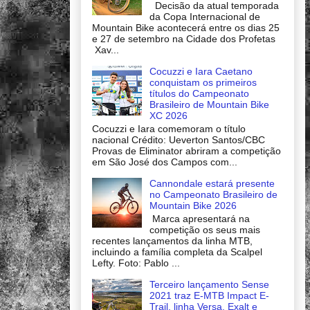
Decisão da atual temporada
da Copa Internacional de
Mountain Bike acontecerá entre os dias 25
e 27 de setembro na Cidade dos Profetas
Xav...
Cocuzzi e Iara Caetano
conquistam os primeiros
títulos do Campeonato
Brasileiro de Mountain Bike
XC 2026
Cocuzzi e Iara comemoram o título
nacional Crédito: Ueverton Santos/CBC
Provas de Eliminator abriram a competição
em São José dos Campos com...
Cannondale estará presente
no Campeonato Brasileiro de
Mountain Bike 2026
Marca apresentará na
competição os seus mais
recentes lançamentos da linha MTB,
incluindo a família completa da Scalpel
Lefty. Foto: Pablo ...
Terceiro lançamento Sense
2021 traz E-MTB Impact E-
Trail, linha Versa, Exalt e