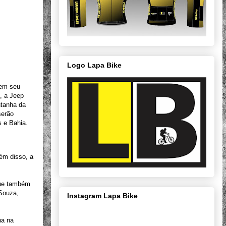
Logo Lapa Bike
 em seu
, a Jeep
ntanha da
serão
s e Bahia.
ém disso, a
 que também
 Souza,
Instagram Lapa Bike
ha na