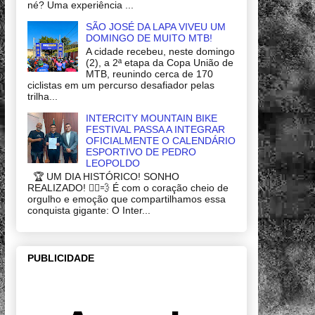
né? Uma experiência ...
SÃO JOSÉ DA LAPA VIVEU UM
DOMINGO DE MUITO MTB!
A cidade recebeu, neste domingo
(2), a 2ª etapa da Copa União de
MTB, reunindo cerca de 170
ciclistas em um percurso desafiador pelas
trilha...
INTERCITY MOUNTAIN BIKE
FESTIVAL PASSA A INTEGRAR
OFICIALMENTE O CALENDÁRIO
ESPORTIVO DE PEDRO
LEOPOLDO
🏆 UM DIA HISTÓRICO! SONHO
REALIZADO! 🚴‍♂️💨 É com o coração cheio de
orgulho e emoção que compartilhamos essa
conquista gigante: O Inter...
PUBLICIDADE