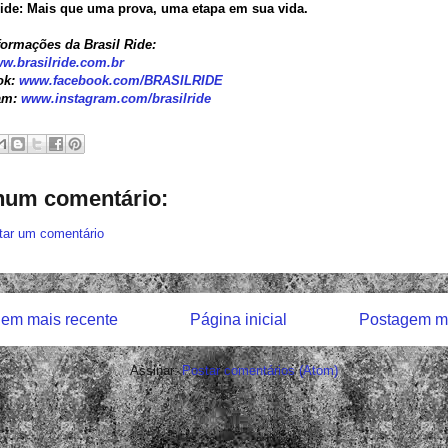
Ride: Mais que uma prova, uma etapa em sua vida.
formações da Brasil Ride:
w.brasilride.com.br
ok:
www.facebook.com/
BRASILRIDE
am:
www.instagram.com/
brasilride
um comentário:
tar um comentário
em mais recente
Página inicial
Postagem ma
Assinar:
Postar comentários (Atom)