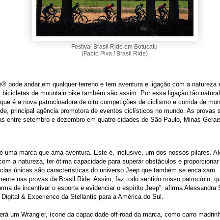
Festival Brasil Ride em Botucatu
(Fabio Piva / Brasil Ride)
® pode andar em qualquer terreno e tem aventura e ligação com a natureza
bicicletas de mountain bike também são assim. Por essa ligação tão natural
que é a nova patrocinadora de oito competições de ciclismo e corrida de mo
ide, principal agência promotora de eventos ciclísticos no mundo. As provas 
das entre setembro e dezembro em quatro cidades de São Paulo, Minas Gerai
é uma marca que ama aventura. Este é, inclusive, um dos nossos pilares. Al
com a natureza, ter ótima capacidade para superar obstáculos e proporcionar
ncias únicas são características do universo Jeep que também se encaixam
mente nas provas da Brasil Ride. Assim, faz todo sentido nosso patrocínio,
rma de incentivar o esporte e evidenciar o espírito Jeep”, afirma Alessandra
Digital & Experience da Stellantis para a América do Sul.
erá um Wrangler, ícone da capacidade off-road da marca, como carro madrin