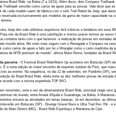
atona Brasil Ride, na Bahia (7 a 13/11). Além disso, dois Compass Trailhawk 
 Trailhawk servirão como carros de apoio para as provas. Vale dizer que as
k de cada modelo saem de fábrica com o selo Trail Rated da Jeep, que atest
ão reservada exclusivamente aos modelos da gama de maior capacidade na 
 terreno.
ulos Jeep têm sido utilitários esportivos 4x4 icônicos e lendários em seus 8
. Para nós da Brasil Ride é uma satisfação e imenso prazer termos ao nosso
ue combina tanto com o que fazemos: a realização de provas em estradas de
 pelo mundo afora. Me sinto mais seguro com o Renegade e Compass na vers
k como carros de apoio e feliz por ter o Wrangler como o carro madrinha da pr
ratona de MTB premium do mundo”, afirma Mario Roma, fundador da Brasil Ri
da parceria
- O Festival Brasil Ride/Warm Up acontece em Botucatu (SP) de
. É a nona edição do maior encontro de esportes outdoor do País, que marca
cínio ao evento. Na sequência, no dia 12 de setembro, em Pardinho (SP), ser
 edição do Road Brasil Ride, eleita entre as dez melhores provas de estrada 
de acordo com a revista espanhola TOP BICI.
em novembro, será a vez da ultramaratona Brasil Ride, principal
stage race
(
premium do mundo, entre Arraial d'Ajuda e Guaratinga, na Bahia. A Maratona
imentos encerra as atividades em terras baianas. Já em dezembro, as última
ontecerão em Botucatu (SP) - Diverge Gravel Race e
Ultra Trail Run 70k - e 
ão do Mato Dentro (MG) - Brasil Ride Espinhaço e Maratona do Cipó.