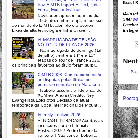
Brasil 
traz E-MTB Impact E-Trail, linha
Versa, Exalt e Invictus
Mais in
Novidades apresentadas no dia
Site:
ww
10 de dezembro ampliam acesso
Facebo
ao mundo do E-MTB, além de oferecerem
bikes de alta tecnologia e linha Gravel...
Instagr
🚨 MADRUGADA DE TENSÃO
NO TOUR DE FRANCE 2026
Na madrugada de domingo (19
de julho) , entre a 14ª e a 15ª
Nenh
etapas do Tour de France 2026,
os principais favoritos ao título foram surpr...
Pos
CiMTB 2026: Confira como estão
as disputas pelos títulos no
percurso completo da Maratona
Isabella assumiu a liderança do
XCM em Araxá (Crédito: Ney
Postag
Evangelista/EpicFotos Decisão da atual
temporada da Copa Internacional de Mount...
Intercity Festival 2026!
VENDAS LIBERADAS! Abertas as
inscrições para o Intericity
Festival 2026! Pedro Leopoldo
vai parar! Não vai dar bobeira,