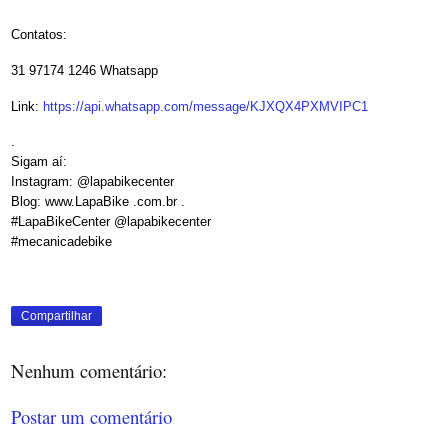
Contatos:
31 97174 1246 Whatsapp
Link:
https://api.whatsapp.com/message/KJXQX4PXMVIPC1
.
Sigam aí:
Instagram: @lapabikecenter
Blog: www.LapaBike .com.br .
#LapaBikeCenter @lapabikecenter
#mecanicadebike
Compartilhar
Nenhum comentário:
Postar um comentário