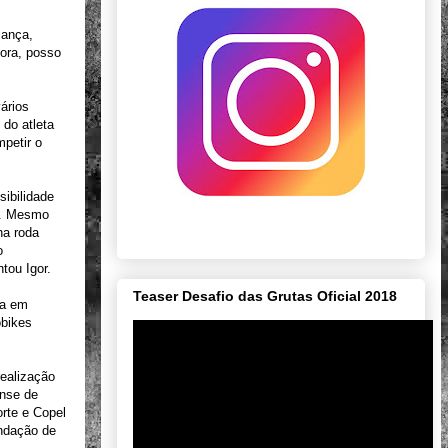
iança,
ora, posso
ários
do atleta
petir o
sibilidade
e. Mesmo
ha roda
o
tou Igor.
Teaser Desafio das Grutas Oficial 2018
va em
obikes
realização
ense de
rte e Copel
undação de