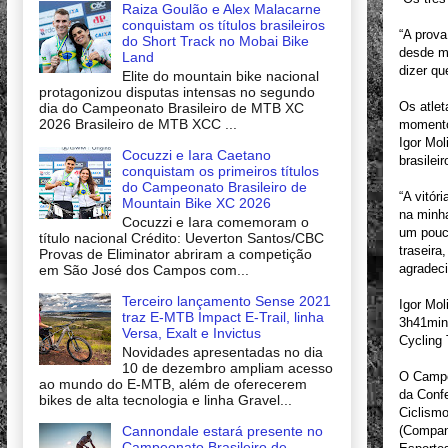
Raiza Goulão e Alex Malacarne
conquistam os títulos brasileiros
“A prova
do Short Track no Mobai Bike
desde m
Land
dizer qu
Elite do mountain bike nacional
protagonizou disputas intensas no segundo
Os atle
dia do Campeonato Brasileiro de MTB XC
2026 Brasileiro de MTB XCC ...
momentos
Igor Mo
Cocuzzi e Iara Caetano
brasileir
conquistam os primeiros títulos
do Campeonato Brasileiro de
“A vitór
Mountain Bike XC 2026
na minh
Cocuzzi e Iara comemoram o
um pouco
título nacional Crédito: Ueverton Santos/CBC
traseira
Provas de Eliminator abriram a competição
agradeci
em São José dos Campos com...
Terceiro lançamento Sense 2021
Igor Mol
traz E-MTB Impact E-Trail, linha
3h41min
Versa, Exalt e Invictus
Cycling 
Novidades apresentadas no dia
10 de dezembro ampliam acesso
O Campeo
ao mundo do E-MTB, além de oferecerem
da Conf
bikes de alta tecnologia e linha Gravel...
Ciclismo
Cannondale estará presente no
(Companh
Campeonato Brasileiro de