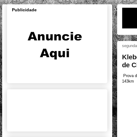
Publicidade
segunda-
Kleb
de C
Prova d
143km