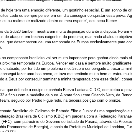
 de hoje tem uma emoção diferente, um gostinho especial. É um sonho de cr
uitos cedo eu sempre pensei em um dia conseguir conquistar essa prova. Ag
e estou realmente realizado dentro do meu esporte”, destacou Kleber.
tas da Sub23 também mostraram muita disposição durante a disputa. Foram v
 de ataques em trechos exigentes do percurso, mas nada abalou o objetivo 
lina, que desembarcou de uma temporada na Europa exclusivamente para com
o.
ia no campeonato brasileiro vai ser muito importante para ganhar ainda mais vi
a próxima temporada na Europa. Vencer em casa é sempre muito gratificant
 chateado, por ter tido um problema mecânico e ser obrigado a trocar a min
, consegui fazer uma boa prova, estava me sentindo muito bem e estou muit
do a Deus por conseguir terminar a minha temporada com esse título”, comen
ina, que defende a equipe espanhola Bierzo Laciana C.D.C, completou a pro
32 e ficou com a medalha de ouro. A prata ficou com Orlando Neto, da Rond
Team, seguido por Pedro Figueiredo, na terceira posição com o bronze.
nato Brasileiro de Ciclismo de Estrada Elite e Junior é uma organização e 
ederação Brasileira de Ciclismo (CBC) em parceria com a Federação Parana
 (FPC), com patrocínio do Governo do Estado do Paraná, através da Proespo
ia Paranaense de Energia), e apoio da Prefeitura Municipal de Londrina, F