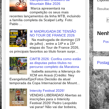
Esporte
Mountain Bike 2026
Marca apresentará na
Resulta
competição os seus mais
recentes lançamentos da linha MTB, incluindo
a família completa da Scalpel Lefty. Foto:
Pablo ...
🚨 MADRUGADA DE TENSÃO
Nenh
NO TOUR DE FRANCE 2026
Na madrugada de domingo (19
Pos
de julho) , entre a 14ª e a 15ª
etapas do Tour de France 2026,
os principais favoritos ao título foram surpr...
CiMTB 2026: Confira como estão
Postag
as disputas pelos títulos no
percurso completo da Maratona
Isabella assumiu a liderança do
XCM em Araxá (Crédito: Ney
Evangelista/EpicFotos Decisão da atual
temporada da Copa Internacional de Mount...
Intercity Festival 2026!
VENDAS LIBERADAS! Abertas as
inscrições para o Intericity
Festival 2026! Pedro Leopoldo
vai parar! Não vai dar bobeira,