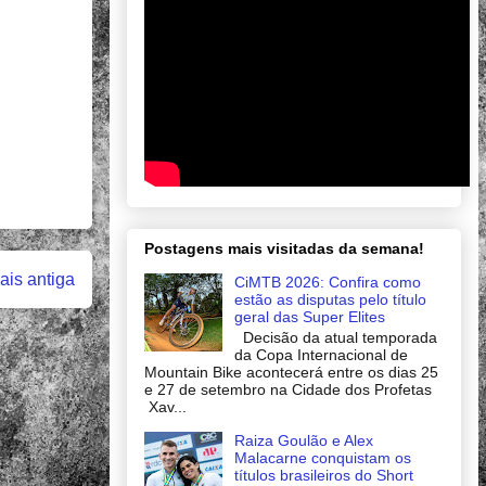
Postagens mais visitadas da semana!
is antiga
CiMTB 2026: Confira como
estão as disputas pelo título
geral das Super Elites
Decisão da atual temporada
da Copa Internacional de
Mountain Bike acontecerá entre os dias 25
e 27 de setembro na Cidade dos Profetas
Xav...
Raiza Goulão e Alex
Malacarne conquistam os
títulos brasileiros do Short