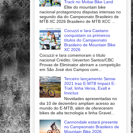
Track no Mobai Bike Land
Elite do mountain bike
nacional protagonizou disputas intensas no
segundo dia do Campeonato Brasileiro de
MTB XC 2026 Brasileiro de MTB XCC ...
Cocuzzi e Iara Caetano
conquistam os primeiros
títulos do Campeonato
Brasileiro de Mountain Bike
XC 2026
Cocuzzi e Iara comemoram o título
nacional Crédito: Ueverton Santos/CBC
Provas de Eliminator abriram a competição
em São José dos Campos com...
Terceiro lançamento Sense
2021 traz E-MTB Impact E-
Trail, linha Versa, Exalt e
Invictus
Novidades apresentadas no
dia 10 de dezembro ampliam acesso ao
mundo do E-MTB, além de oferecerem
bikes de alta tecnologia e linha Gravel...
Cannondale estará presente
no Campeonato Brasileiro de
Mountain Bike 2026