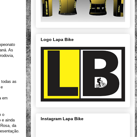
Logo Lapa Bike
ampeonato
raná. As
rodovia,
 todas as
 e
a em
m o
Instagram Lapa Bike
o e ainda
 Rosa, da
resentação.