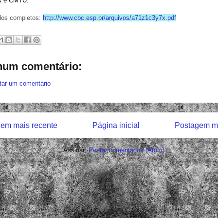
s e CMTU.
dos completos:
http://www.cbc.esp.br/arquivos/a71z1c3y7x.pdf
um comentário:
tar um comentário
em mais recente
Página inicial
Postagem ma
Assinar:
Postar comentários (Atom)