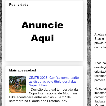
Publicidade
Atletas 
Brasilei
provas 
com che
Após não
orientaç
Mais acessadas!
orienta
recomen
CiMTB 2026: Confira como estão
parceria
as disputas pelo título geral das
Super Elites
Na categ
Decisão da atual temporada da
importan
Copa Internacional de Mountain
Bike acontecerá entre os dias 25 e 27 de
comemor
setembro na Cidade dos Profetas Xav...
Taubate
Os três