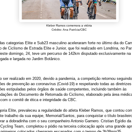
Kleber Ramos comemora a vitória
Crédito: Ana Patrícia/CBC
das categorias Elite e Sub23 masculino aceleraram forte no último dia do C
ro de Ciclismo de Estrada Elite e Junior, que foi realizado em Londrina, no Pa
deste domingo, 24, teve um percurso de 142km disputado exclusivamente na 
gada e largada no Jardim Botânico.
 ser realizado em 2020, devido a pandemia, a competição retornou seguindo
ões de prevenção ao coronavírus (Covid-19) e respeitando todas as diretrizes
ções estipuladas pelos órgãos de saúde competentes, incluindo também às
dações do Documento de Retomada do Ciclismo, elaborado pela área médic
 com o comitê de ética e integridade da CBC.
oria Elite, prevaleceu a regularidade do atleta Kleber Ramos, que contou co
te trabalho da sua equipe, Memorial/Santos, para conquistar o título brasileir
ar a dobradinha com o seu companheiro Antonio Garnero. Cristian Egídio da
 Cycling Team, completou o pódio na terceira colocação após uma grande ap
 primeiros colocados chegaram escapados com o tempo de 3h38min35.