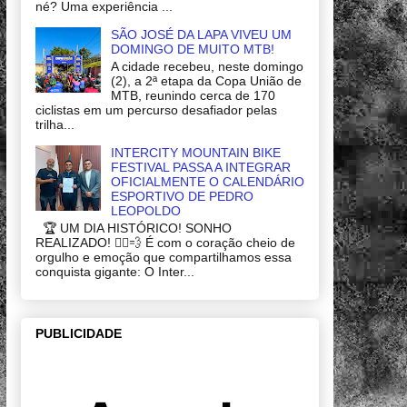
né? Uma experiência ...
SÃO JOSÉ DA LAPA VIVEU UM
DOMINGO DE MUITO MTB!
A cidade recebeu, neste domingo
(2), a 2ª etapa da Copa União de
MTB, reunindo cerca de 170
ciclistas em um percurso desafiador pelas
trilha...
INTERCITY MOUNTAIN BIKE
FESTIVAL PASSA A INTEGRAR
OFICIALMENTE O CALENDÁRIO
ESPORTIVO DE PEDRO
LEOPOLDO
🏆 UM DIA HISTÓRICO! SONHO
REALIZADO! 🚴‍♂️💨 É com o coração cheio de
orgulho e emoção que compartilhamos essa
conquista gigante: O Inter...
PUBLICIDADE