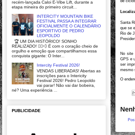
de ciclo
recém-lançada Caloi E-Vibe Lift, durante a
etapa mineira do primeiro circuit...
Localiz
INTERCITY MOUNTAIN BIKE
FESTIVAL PASSA A INTEGRAR
Santa Ri
OFICIALMENTE O CALENDÁRIO
que se e
ESPORTIVO DE PEDRO
Rio de J
LEOPOLDO
Presiden
🏆 UM DIA HISTÓRICO! SONHO
REALIZADO! 🚴‍♂️💨 É com o coração cheio de
orgulho e emoção que compartilhamos essa
No site
conquista gigante: O Inter...
GPS e u
ser impr
Intercity Festival 2026!
mesmo s
VENDAS LIBERADAS! Abertas as
inscrições para o Intericity
O ender
Festival 2026! Pedro Leopoldo
vai parar! Não vai dar bobeira,
né? Uma experiência ...
Nenh
PUBLICIDADE
Pos