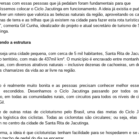
versas com essas pessoas que já pedalam foram fundamentais para que
ssemos colocar o Ciclo Jacutinga em funcionamento. A ideia já existia e p
ver um roteiro que valoriza as belezas naturais da região, aproveitando os c
has de terra e as trilhas que já existem na cidade para fazer esta rota turístic
s”, comenta Gil Cunha, idealizador do projeto e atual secretário de turismo de 
inga.
ndo a estrutura
seja uma cidade pequena, com cerca de 5 mil habitantes, Santa Rita de Jac
 território, com mais de 437mil km². O município é encravado entre montan
as, com diversos atrativos naturais – inclusive dezenas de cachoeiras, um d
is chamarizes da vida ao ar livre na região.
ão é realmente muito bonita e as pessoas precisam conhecer melhor ess
s escondidos. Desenhamos o Ciclo Jacutinga passando por todos os
o, em todas as comunidades rurais, com circuitos para todos os níveis de cic
il.
te de outras rotas de cicloturismo pelo Brasil, uma das metas do Ciclo J
r a logística dos ciclistas. Todas as ciclorrotas são circulares; ou seja, el
 no centro da cidade de Santa Rita de Jacutinga.
rma, a ideia é que cicloturistas tenham facilidade para se hospedarem e se
 trecho de pedal do dia se encerrar.