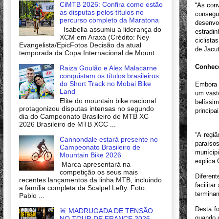
CiMTB 2026: Confira como estão
“As con
as disputas pelos títulos no
conseguí
percurso completo da Maratona
desenvol
Isabella assumiu a liderança do
estradin
XCM em Araxá (Crédito: Ney
ciclista
Evangelista/EpicFotos Decisão da atual
de Jacut
temporada da Copa Internacional de Mount...
Conhece
Raiza Goulão e Alex Malacarne
conquistam os títulos brasileiros
do Short Track no Mobai Bike
Embora 
Land
um vasto
Elite do mountain bike nacional
belíssim
protagonizou disputas intensas no segundo
principa
dia do Campeonato Brasileiro de MTB XC
2026 Brasileiro de MTB XCC ...
“A regi
Cannondale estará presente no
paraíso
Campeonato Brasileiro de
munícipi
Mountain Bike 2026
explica G
Marca apresentará na
competição os seus mais
Diferen
recentes lançamentos da linha MTB, incluindo
facilita
a família completa da Scalpel Lefty. Foto:
terminam
Pablo ...
Desta fo
🚨 MADRUGADA DE TENSÃO
quando o
NO TOUR DE FRANCE 2026