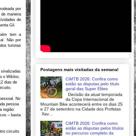
rodeada por
e de maneira
tividades de
enta Gil.
ambém tem a
al. Não por
dos turistas
Postagens mais visitadas da semana!
 sinalizadas
 o Wikiloc.
CiMTB 2026: Confira como
12 dias de
estão as disputas pelo título
rcuito.
geral das Super Elites
Decisão da atual temporada
 pessoal. No
da Copa Internacional de
Mountain Bike acontecerá entre os dias 25
cada pessoa
e 27 de setembro na Cidade dos Profetas
a região:
Xav...
icos – basta
CiMTB 2026: Confira como
estão as disputas pelos títulos
ro circuito
no percurso completo da