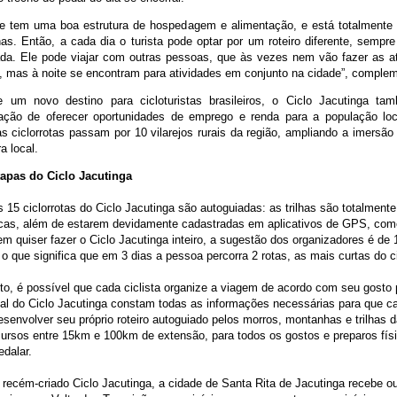
de tem uma boa estrutura de hospedagem e alimentação, e está totalmente 
s. Então, a cada dia o turista pode optar por um roteiro diferente, sempr
ada. Ele pode viajar com outras pessoas, que às vezes nem vão fazer as a
, mas à noite se encontram para atividades em conjunto na cidade”, complem
 um novo destino para cicloturistas brasileiros, o Ciclo Jacutinga t
ação de oferecer oportunidades de emprego e renda para a população loc
s ciclorrotas passam por 10 vilarejos rurais da região, ampliando a imersão 
a local.
tapas do Ciclo Jacutinga
 15 ciclorrotas do Ciclo Jacutinga são autoguiadas: as trilhas são totalmente
cas, além de estarem devidamente cadastradas em aplicativos de GPS, como
m quiser fazer o Ciclo Jacutinga inteiro, a sugestão dos organizadores é de 
– o que significa que em 3 dias a pessoa percorra 2 rotas, as mais curtas do ci
to, é possível que cada ciclista organize a viagem de acordo com seu gosto
cial do Ciclo Jacutinga constam todas as informações necessárias para que 
senvolver seu próprio roteiro autoguiado pelos morros, montanhas e trilhas d
ursos entre 15km e 100km de extensão, para todos os gostos e preparos fís
edalar.
recém-criado Ciclo Jacutinga, a cidade de Santa Rita de Jacutinga recebe out