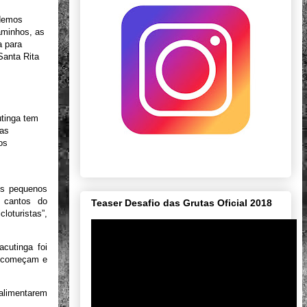
udemos
aminhos, as
a para
Santa Rita
utinga tem
has
os
es pequenos
 cantos do
Teaser Desafio das Grutas Oficial 2018
loturistas”,
acutinga foi
as começam e
 alimentarem