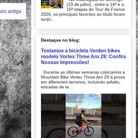
(19 de julho) , entre a 14ª e a
15ª etapas do Tour de France
is antiga
2026, os principais favoritos ao título foram
surpr...
Destaque no blog:
Testamos a bicicleta Verden bikes
modelo Vortex Three Aro 29: Confira
Nossas Impressões!
Durante as últimas semanas colocamos a
Mountain Bike Vortex Three Aro 29 à prova
em diferentes terrenos, incluindo asfalto,
estradas de te...