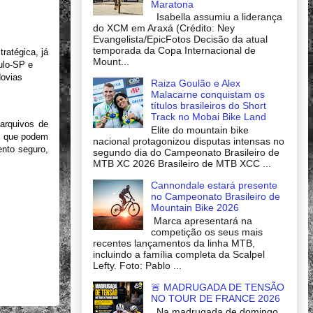
Maratona
Isabella assumiu a liderança
do XCM em Araxá (Crédito: Ney
Evangelista/EpicFotos Decisão da atual
temporada da Copa Internacional de
ratégica, já
Mount...
ulo-SP e
dovias
Raiza Goulão e Alex
Malacarne conquistam os
títulos brasileiros do Short
Track no Mobai Bike Land
 arquivos de
Elite do mountain bike
, que podem
nacional protagonizou disputas intensas no
ento seguro,
segundo dia do Campeonato Brasileiro de
MTB XC 2026 Brasileiro de MTB XCC ...
Cannondale estará presente
no Campeonato Brasileiro de
Mountain Bike 2026
Marca apresentará na
competição os seus mais
recentes lançamentos da linha MTB,
incluindo a família completa da Scalpel
Lefty. Foto: Pablo ...
🚨 MADRUGADA DE TENSÃO
NO TOUR DE FRANCE 2026
Na madrugada de domingo