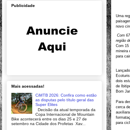
Publicidade
Uma regi
paisagen
novo cir
Com 678
região d
Com 15 p
mineira 
para cai
Lançado
Ecoturis
dois est
Mais acessadas!
de Ibiti
Bom Jard
CiMTB 2026: Confira como estão
as disputas pelo título geral das
Para des
Super Elites
cerca de
Decisão da atual temporada da
auxiliar
Copa Internacional de Mountain
formataç
Bike acontecerá entre os dias 25 e 27 de
para cicl
setembro na Cidade dos Profetas Xav...