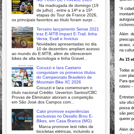
Na madrugada de domingo (19
“A cida
de julho) , entre a 14ª e a 15ª
montanha
etapas do Tour de France 2026,
autogui
os principais favoritos ao título foram surpr...
ciclismo
Terceiro lançamento Sense 2021
traz E-MTB Impact E-Trail, linha
Além de
Versa, Exalt e Invictus
preocup
Novidades apresentadas no dia
acaso, a
10 de dezembro ampliam acesso
na cultur
ao mundo do E-MTB, além de oferecerem
bikes de alta tecnologia e linha Gravel...
As 15 e
Cocuzzi e Iara Caetano
Todas as
conquistam os primeiros títulos
com pla
do Campeonato Brasileiro de
Para que
Mountain Bike XC 2026
roteiro 
Cocuzzi e Iara comemoram o
título nacional Crédito: Ueverton Santos/CBC
Provas de Eliminator abriram a competição
Entretan
em São José dos Campos com...
site ofi
possa de
Caloi promove experiências
são perc
exclusivas no Desafio Brou E-
querer p
Bikes, em Casa Branca (MG)
Marca promove test rides de
Além do 
bicicletas elétricas, incluindo a