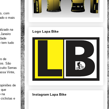
ro, com
zado o mais
lizado na
Logo Lapa Bike
 Janeiro
idade
e tem tudo
ro de
vos. São
cuito Serras
assa Vinte,
opiniões de
, que
o na
Instagram Lapa Bike
ciclistas e