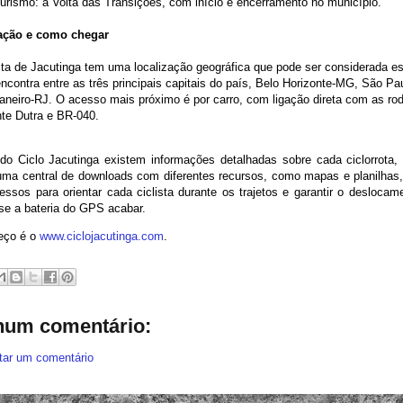
turismo: a Volta das Transições, com início e encerramento no município.
ação e como chegar
ta de Jacutinga tem uma localização geográfica que pode ser considerada est
ncontra entre as três principais capitais do país, Belo Horizonte-MG, São Pa
aneiro-RJ. O acesso mais próximo é por carro, com ligação direta com as ro
te Dutra e BR-040.
 do Ciclo Jacutinga existem informações detalhadas sobre cada ciclorrota,
ma central de downloads com diferentes recursos, como mapas e planilhas
essos para orientar cada ciclista durante os trajetos e garantir o deslocam
e a bateria do GPS acabar.
eço é o
www.ciclojacutinga.com
.
um comentário:
tar um comentário