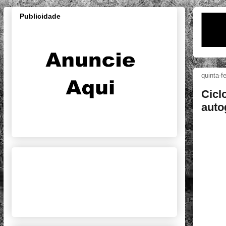
Publicidade
quinta-f
Cicl
auto