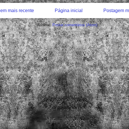
em mais recente
Página inicial
Postagem ma
Assinar:
Postar comentários (Atom)