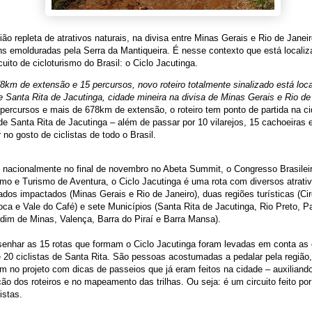
ão repleta de atrativos naturais, na divisa entre Minas Gerais e Rio de Janei
s emolduradas pela Serra da Mantiqueira. É nesse contexto que está locali
cuito de cicloturismo do Brasil: o Ciclo Jacutinga.
km de extensão e 15 percursos, novo roteiro totalmente sinalizado está loca
e Santa Rita de Jacutinga, cidade mineira na divisa de Minas Gerais e Rio de
ercursos e mais de 678km de extensão, o roteiro tem ponto de partida na c
de Santa Rita de Jacutinga – além de passar por 10 vilarejos, 15 cachoeiras 
r no gosto de ciclistas de todo o Brasil.
 nacionalmente no final de novembro no Abeta Summit, o Congresso Brasilei
mo e Turismo de Aventura, o Ciclo Jacutinga é uma rota com diversos atrati
ados impactados (Minas Gerais e Rio de Janeiro), duas regiões turísticas (Cir
poca e Vale do Café) e sete Municípios (Santa Rita de Jacutinga, Rio Preto, P
im de Minas, Valença, Barra do Piraí e Barra Mansa).
enhar as 15 rotas que formam o Ciclo Jacutinga foram levadas em conta as 
 20 ciclistas de Santa Rita. São pessoas acostumadas a pedalar pela região
am no projeto com dicas de passeios que já eram feitos na cidade – auxiliand
ão dos roteiros e no mapeamento das trilhas. Ou seja: é um circuito feito por 
istas.