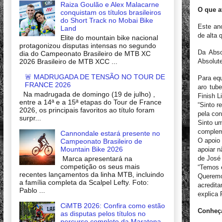
Raiza Goulão e Alex Malacarne
O que a
conquistam os títulos brasileiros
do Short Track no Mobai Bike
Este an
Land
de alta 
Elite do mountain bike nacional
protagonizou disputas intensas no segundo
Da Abso
dia do Campeonato Brasileiro de MTB XC
2026 Brasileiro de MTB XCC ...
Absolute
🚨 MADRUGADA DE TENSÃO NO TOUR DE
Para equ
FRANCE 2026
aro tube
Na madrugada de domingo (19 de julho) ,
Finish L
entre a 14ª e a 15ª etapas do Tour de France
“Sinto r
2026, os principais favoritos ao título foram
pela co
surpr...
Sinto u
complem
Cannondale estará presente no
O apoio
Campeonato Brasileiro de
Mountain Bike 2026
apoiar n
Marca apresentará na
de José 
competição os seus mais
“Temos e
recentes lançamentos da linha MTB, incluindo
Queremos
a família completa da Scalpel Lefty. Foto:
acredita
Pablo ...
explica 
CiMTB 2026: Confira como estão
Conheça
as disputas pelos títulos no
percurso completo da Maratona