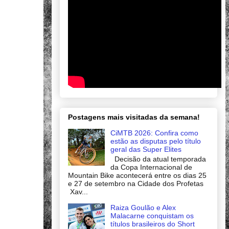
Postagens mais visitadas da semana!
CiMTB 2026: Confira como
estão as disputas pelo título
geral das Super Elites
Decisão da atual temporada
da Copa Internacional de
Mountain Bike acontecerá entre os dias 25
e 27 de setembro na Cidade dos Profetas
Xav...
Raiza Goulão e Alex
Malacarne conquistam os
títulos brasileiros do Short