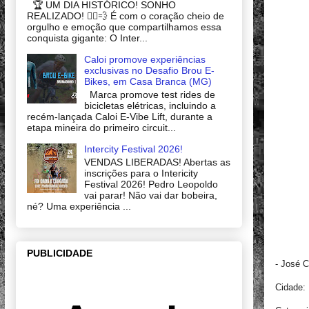
🏆 UM DIA HISTÓRICO! SONHO
REALIZADO! 🚴‍♂️💨 É com o coração cheio de
orgulho e emoção que compartilhamos essa
conquista gigante: O Inter...
Caloi promove experiências
exclusivas no Desafio Brou E-
Bikes, em Casa Branca (MG)
Marca promove test rides de
bicicletas elétricas, incluindo a
recém-lançada Caloi E-Vibe Lift, durante a
etapa mineira do primeiro circuit...
Intercity Festival 2026!
VENDAS LIBERADAS! Abertas as
inscrições para o Intericity
Festival 2026! Pedro Leopoldo
vai parar! Não vai dar bobeira,
né? Uma experiência ...
PUBLICIDADE
- José C
Cidade: