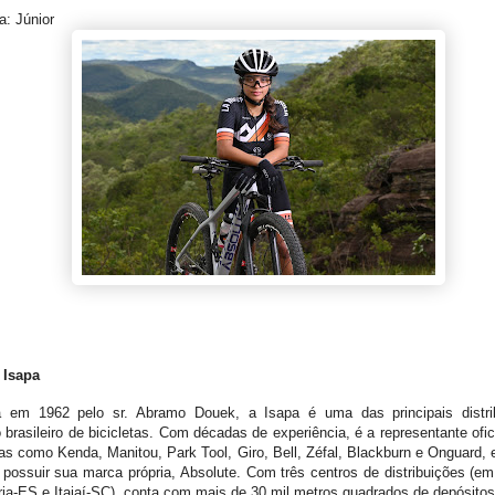
a: Júnior
 Isapa
 em 1962 pelo sr. Abramo Douek, a Isapa é uma das principais distri
brasileiro de bicicletas. Com décadas de experiência, é a representante ofici
s como Kenda, Manitou, Park Tool, Giro, Bell, Zéfal, Blackburn e Onguard, e
possuir sua marca própria, Absolute. Com três centros de distribuições (e
ria-ES e Itajaí-SC), conta com mais de 30 mil metros quadrados de depósito