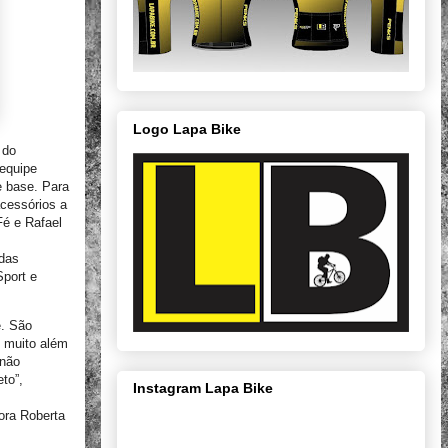
Logo Lapa Bike
 do
 equipe
e base. Para
cessórios a
Fé e Rafael
adas
Sport e
e. São
 muito além
 não
to”,
Instagram Lapa Bike
ora Roberta