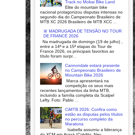
Track no Mobai Bike Land
Elite do mountain bike
nacional protagonizou disputas intensas no
segundo dia do Campeonato Brasileiro de
MTB XC 2026 Brasileiro de MTB XCC ...
🚨 MADRUGADA DE TENSÃO NO TOUR
DE FRANCE 2026
Na madrugada de domingo (19 de julho) ,
entre a 14ª e a 15ª etapas do Tour de
France 2026, os principais favoritos ao
título foram surpr...
Cannondale estará presente
no Campeonato Brasileiro de
Mountain Bike 2026
Marca apresentará na
competição os seus mais
recentes lançamentos da linha MTB,
incluindo a família completa da Scalpel
Lefty. Foto: Pablo ...
CiMTB 2026: Confira como
estão as disputas pelos títulos
no percurso completo da
Maratona
Isabella assumiu a liderança
do XCM em Araxá (Crédito: Ney