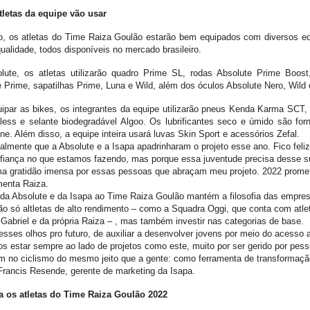
tletas da equipe vão usar
o, os atletas do Time Raiza Goulão estarão bem equipados com diversos e
qualidade, todos disponíveis no mercado brasileiro.
lute, os atletas utilizarão quadro Prime SL, rodas Absolute Prime Boost
 Prime, sapatilhas Prime, Luna e Wild, além dos óculos Absolute Nero, Wild 
ipar as bikes, os integrantes da equipe utilizarão pneus Kenda Karma SCT, 
less e selante biodegradável Algoo. Os lubrificantes seco e úmido são for
ine. Além disso, a equipe inteira usará luvas Skin Sport e acessórios Zefal.
ealmente que a Absolute e a Isapa apadrinharam o projeto esse ano. Fico feli
nfiança no que estamos fazendo, mas porque essa juventude precisa desse s
ma gratidão imensa por essas pessoas que abraçam meu projeto. 2022 promet
enta Raiza.
 da Absolute e da Isapa ao Time Raiza Goulão mantém a filosofia das empre
ão só altletas de alto rendimento – como a Squadra Oggi, que conta com atle
Gabriel e da própria Raiza – , mas também investir nas categorias de base.
sses olhos pro futuro, de auxiliar a desenvolver jovens por meio do acesso 
 estar sempre ao lado de projetos como este, muito por ser gerido por pes
m no ciclismo do mesmo jeito que a gente: como ferramenta de transformação
Francis Resende, gerente de marketing da Isapa.
 os atletas do Time Raiza Goulão 2022