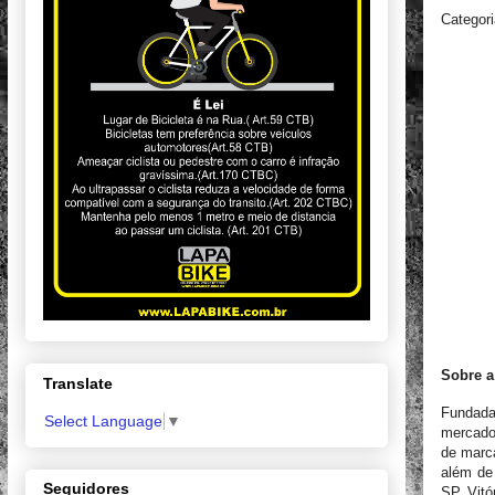
Categori
Sobre a
Translate
Fundada
Select Language
▼
mercado 
de marca
além de 
Seguidores
SP, Vitó