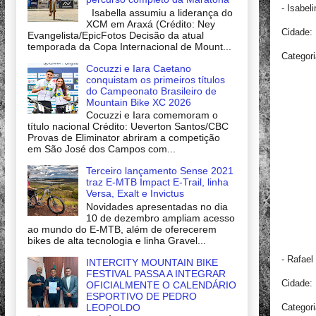
- Isabel
Isabella assumiu a liderança do
XCM em Araxá (Crédito: Ney
Cidade:
Evangelista/EpicFotos Decisão da atual
temporada da Copa Internacional de Mount...
Categori
Cocuzzi e Iara Caetano
conquistam os primeiros títulos
do Campeonato Brasileiro de
Mountain Bike XC 2026
Cocuzzi e Iara comemoram o
título nacional Crédito: Ueverton Santos/CBC
Provas de Eliminator abriram a competição
em São José dos Campos com...
Terceiro lançamento Sense 2021
traz E-MTB Impact E-Trail, linha
Versa, Exalt e Invictus
Novidades apresentadas no dia
10 de dezembro ampliam acesso
ao mundo do E-MTB, além de oferecerem
bikes de alta tecnologia e linha Gravel...
- Rafael
INTERCITY MOUNTAIN BIKE
FESTIVAL PASSA A INTEGRAR
Cidade:
OFICIALMENTE O CALENDÁRIO
ESPORTIVO DE PEDRO
LEOPOLDO
Categori