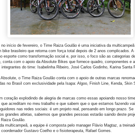
no início de fevereiro, o Time Raiza Goulão é uma iniciativa da multicampeã
 bike brasileiro que retorna com força total depois de 2 anos complicados. A
o esporte como transformação social e, por isso, o foco são as categorias d
o, conta com o apoio da Absolute Bikes que fornece quadro, componentes e a
 integrantes do time: Isabelinha Ribeiro, José Carlos Godinho, Karina Santa 
 Absolute, o Time Raiza Goulão conta com o apoio de outras marcas renom
ídas no Brasil com exclusividade pela Isapa: Algoo, Finish Line, Kenda, Skin 
om coração explodindo de alegria de marcas como essas apoiando nosso tim
 que acreditam no meu trabalho e que sabem que o que estamos fazendo vai
eguidores nas redes sociais: é um projeto real, pensando em longo prazo. Se
s grandes atletas, sabemos que grandes pessoas estarão saindo deste proje
 Raiza Goulão.
da multicampeã, a equipe é composta pelo manager Flávio Magtaz, a treinad
 coordenador Gustavo Coelho e o fisioterapeuta, Rafael Gomes.