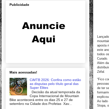
Publicidade
Lançado 
mountain
aposta n
este an
todos os
Curado.
Além da
distribu
Zéfal.
Mais acessadas!
“Fico c
CiMTB 2026: Confira como estão
as disputas pelo título geral das
pessoas
Super Elites
de ter s
Decisão da atual temporada da
formarmo
Copa Internacional de Mountain
explicou
Bike acontecerá entre os dias 25 e 27 de
Ao lado 
setembro na Cidade dos Profetas Xav...
Stopa, o