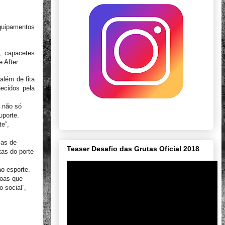
quipamentos
, capacetes
e After.
além de fita
necidos pela
z não só
uporte.
e”,
sas de
Teaser Desafio das Grutas Oficial 2018
tas do porte
ao esporte.
soas que
 social”,