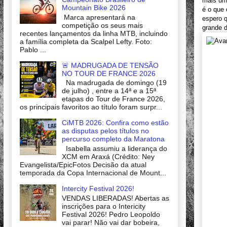
mais uma
Mountain Bike 2026
é o que 
Marca apresentará na
espero q
competição os seus mais
grande d
recentes lançamentos da linha MTB, incluindo
a família completa da Scalpel Lefty. Foto:
Pablo ...
🚨 MADRUGADA DE TENSÃO
NO TOUR DE FRANCE 2026
Na madrugada de domingo (19
de julho) , entre a 14ª e a 15ª
etapas do Tour de France 2026,
os principais favoritos ao título foram surpr...
CiMTB 2026: Confira como estão
as disputas pelos títulos no
percurso completo da Maratona
Isabella assumiu a liderança do
XCM em Araxá (Crédito: Ney
Evangelista/EpicFotos Decisão da atual
temporada da Copa Internacional de Mount...
Intercity Festival 2026!
VENDAS LIBERADAS! Abertas as
inscrições para o Intericity
Festival 2026! Pedro Leopoldo
vai parar! Não vai dar bobeira,