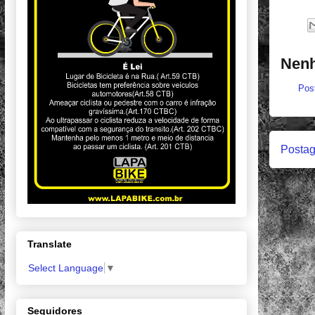
Nenh
Pos
Postag
Translate
Select Language
▼
Seguidores