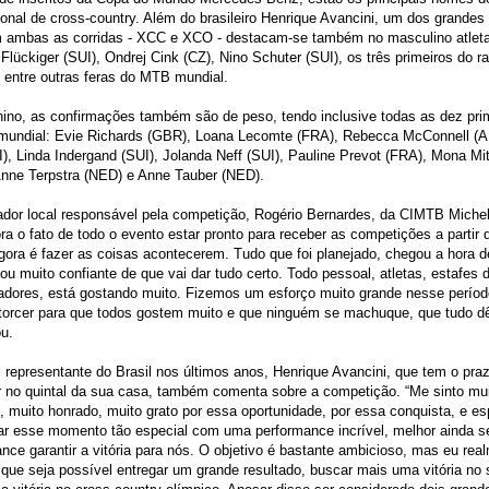
ional de cross-country. Além do brasileiro Henrique Avancini, um dos grandes 
em ambas as corridas - XCC e XCO - destacam-se também no masculino atle
Flückiger (SUI), Ondrej Cink (CZ), Nino Schuter (SUI), os três primeiros do r
 entre outras feras do MTB mundial.
ino, as confirmações também são de peso, tendo inclusive todas as dez pri
 mundial: Evie Richards (GBR), Loana Lecomte (FRA), Rebecca McConnell (A
I), Linda Indergand (SUI), Jolanda Neff (SUI), Pauline Prevot (FRA), Mona Mit
Anne Terpstra (NED) e Anne Tauber (NED).
dor local responsável pela competição, Rogério Bernardes, da CIMTB Michel
 o fato de todo o evento estar pronto para receber as competições a partir 
Agora é fazer as coisas acontecerem. Tudo que foi planejado, chegou a hora d
ou muito confiante de que vai dar tudo certo. Todo pessoal, atletas, estafes 
adores, está gostando muito. Fizemos um esforço muito grande nesse períod
torcer para que todos gostem muito e que ninguém se machuque, que tudo dê
u.
l representante do Brasil nos últimos anos, Henrique Avancini, que tem o pra
r no quintal da sua casa, também comenta sobre a competição. “Me sinto mu
 muito honrado, muito grato por essa oportunidade, por essa conquista, e es
ar esse momento tão especial com uma performance incrível, melhor ainda s
nce garantir a vitória para nós. O objetivo é bastante ambicioso, mas eu rea
 que seja possível entregar um grande resultado, buscar mais uma vitória no s