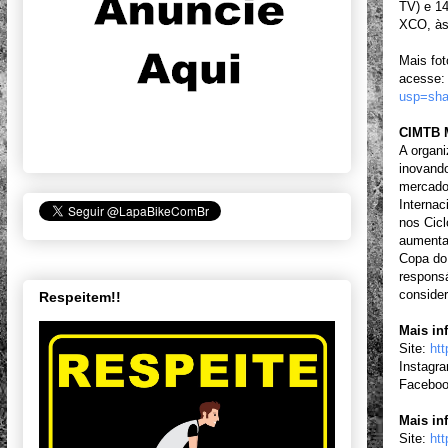
TV) e 14
XCO, às
Mais fo
acesse
usp=sha
CIMTB M
A organ
inovando
mercado 
Internac
nos Cic
aumentar
Copa do
responsá
conside
Respeitem!!
Mais in
Site:
ht
Instagr
Facebo
Mais in
Site:
ht