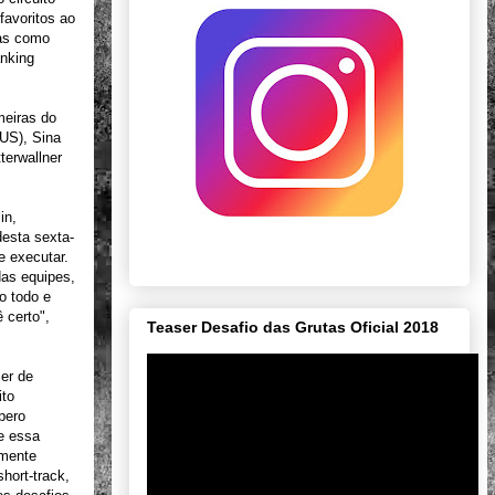
favoritos ao
tas como
anking
meiras do
US), Sina
terwallner
in,
desta sexta-
e executar.
das equipes,
o todo e
 certo",
Teaser Desafio das Grutas Oficial 2018
zer de
ito
pero
e essa
lmente
hort-track,