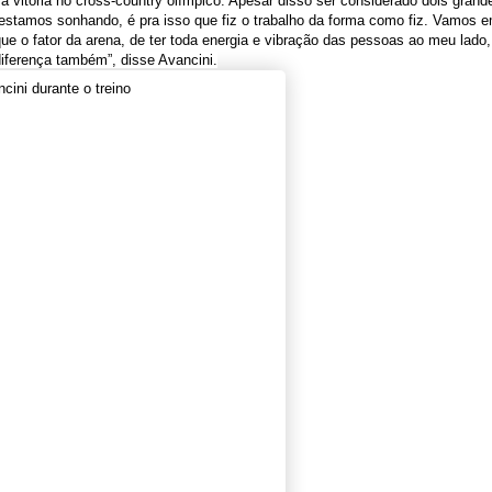
 vitória no cross-country olímpico. Apesar disso ser considerado dois grand
estamos sonhando, é pra isso que fiz o trabalho da forma como fiz. Vamos e
ue o fator da arena, de ter toda energia e vibração das pessoas ao meu lado
iferença também”, disse Avancini.