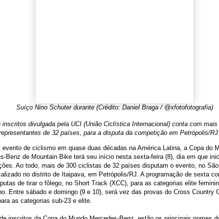
Suíço Nino Schuter durante (Crédito: Daniel Braga / @xfotofotografia)
e inscritos divulgada pela UCI (União Ciclística Internacional) conta com mais
 representantes de 32 países, para a disputa da competição em Petrópolis/RJ
al evento de ciclismo em quase duas décadas na América Latina, a Copa do 
-Benz de Mountain Bike terá seu início nesta sexta-feira (8), dia em que ini
ões. Ao todo, mais de 300 ciclistas de 32 países disputam o evento, no Sã
calizado no distrito de Itaipava, em Petrópolis/RJ. A programação de sexta c
putas de tirar o fôlego, no Short Track (XCC), para as categorias elite femini
o. Entre sábado e domingo (9 e 10), será vez das provas do Cross Country 
ara as categorias sub-23 e elite.
 de inscritos da Copa do Mundo Mercedes-Benz, estão os principais nomes do