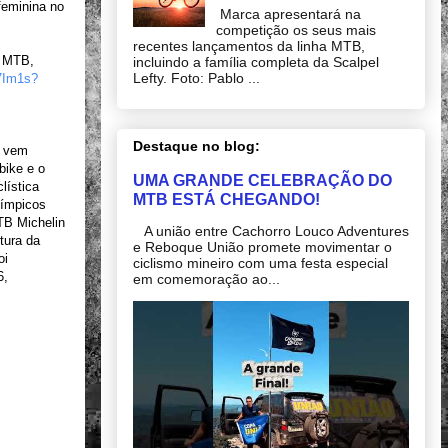
feminina no
Marca apresentará na
competição os seus mais
recentes lançamentos da linha MTB,
e MTB,
incluindo a família completa da Scalpel
Lefty. Foto: Pablo ...
I
m1s?
Destaque no blog:
, vem
bike e o
UMA GRANDE CELEBRAÇÃO DO
lística
MTB ESTÁ CHEGANDO!
límpicos
TB Michelin
A união entre Cachorro Louco Adventures
tura da
e Reboque União promete movimentar o
oi
ciclismo mineiro com uma festa especial
6,
em comemoração ao...