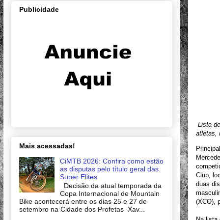
Publicidade
Lista d
atletas,
Mais acessadas!
Princip
Mercedes
CiMTB 2026: Confira como estão
competiç
as disputas pelo título geral das
Club, lo
Super Elites
duas dis
Decisão da atual temporada da
masculin
Copa Internacional de Mountain
Bike acontecerá entre os dias 25 e 27 de
(XCO), p
setembro na Cidade dos Profetas Xav...
Na lista