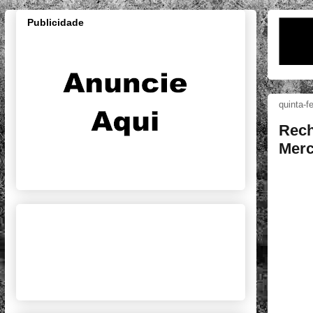
Publicidade
quinta-f
Rech
Merc