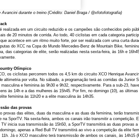
 Avancini durante o treino (Crédito: Daniel Braga / @xfotofotografia)
rack
é realizada em um circuito reduzido e os campeões são conhecidos pelo púb
is de 20 minutos de corrida. Ao todo, 40 ciclistas em cada categoria partic
 que acontece em um ritmo muito forte, por ser realizada com uma curta dur
sputas do XCC na Copa do Mundo Mercedes-Benz de Mountain Bike, feminin
a, das categorias de elite, serão realizadas nesta sexta-feira, às 16h e 16h4
ivamente.
ountry Olímpico
O, os ciclistas percorrem todos os 4,5 km do circuito XCO Henrique Avanci
e altimetria por volta. No sábado, a programação terá as corridas da Junior 
 masculina e feminina às 9h30 e 9h32, respectivamente. Para a sub-23, have
ns às 14h e a das mulheres às 15h45. Por fim, no domingo (10), as últimas
elite feminina às 11h20 e a elite masculina às 14h35.
ssão das provas
o provas das elites, duas da masculina e as duas da feminina, terão transm
e na SporTV. Na sexta-feira, ambos os canais irão transmitir a competição. 
 TV inicia sua transmissão às 15h50, a SporTV transmitirá as duas provas a 
domingo, apenas a Red Bull TV transmitirá ao vivo a competição da elite fem
 11h. Já o XCO masculino terá transmissão de ambos os canais, às 14h15 (