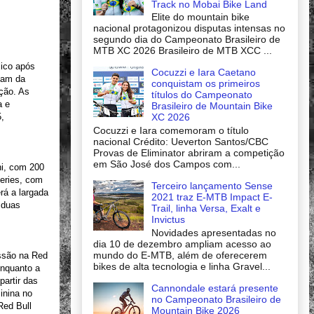
Track no Mobai Bike Land
Elite do mountain bike
nacional protagonizou disputas intensas no
segundo dia do Campeonato Brasileiro de
MTB XC 2026 Brasileiro de MTB XCC ...
lico após
Cocuzzi e Iara Caetano
ipam da
conquistam os primeiros
ação. As
títulos do Campeonato
a e
Brasileiro de Mountain Bike
XC 2026
5,
Cocuzzi e Iara comemoram o título
nacional Crédito: Ueverton Santos/CBC
Provas de Eliminator abriram a competição
em São José dos Campos com...
ni, com 200
Series, com
Terceiro lançamento Sense
rá a largada
2021 traz E-MTB Impact E-
 duas
Trail, linha Versa, Exalt e
Invictus
Novidades apresentadas no
dia 10 de dezembro ampliam acesso ao
mundo do E-MTB, além de oferecerem
issão na Red
bikes de alta tecnologia e linha Gravel...
Enquanto a
partir das
Cannondale estará presente
inina no
no Campeonato Brasileiro de
Red Bull
Mountain Bike 2026