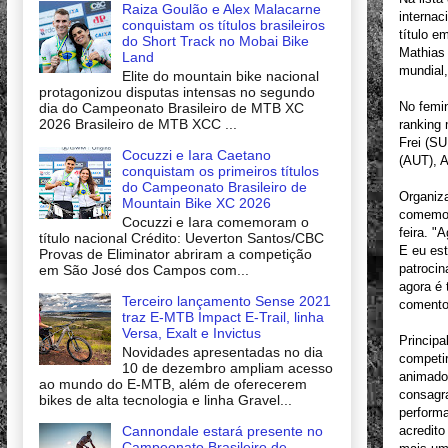
Raiza Goulão e Alex Malacarne
internac
conquistam os títulos brasileiros
título 
do Short Track no Mobai Bike
Mathias 
Land
mundial,
Elite do mountain bike nacional
protagonizou disputas intensas no segundo
No femin
dia do Campeonato Brasileiro de MTB XC
2026 Brasileiro de MTB XCC ...
ranking
Frei (SU
Cocuzzi e Iara Caetano
(AUT), 
conquistam os primeiros títulos
do Campeonato Brasileiro de
Organiza
Mountain Bike XC 2026
comemora
Cocuzzi e Iara comemoram o
feira. "
título nacional Crédito: Ueverton Santos/CBC
E eu est
Provas de Eliminator abriram a competição
patrocin
em São José dos Campos com...
agora é 
Terceiro lançamento Sense 2021
comento
traz E-MTB Impact E-Trail, linha
Versa, Exalt e Invictus
Principa
Novidades apresentadas no dia
competi
10 de dezembro ampliam acesso
animado,
ao mundo do E-MTB, além de oferecerem
consagr
bikes de alta tecnologia e linha Gravel...
performa
Cannondale estará presente no
acredito
Campeonato Brasileiro de