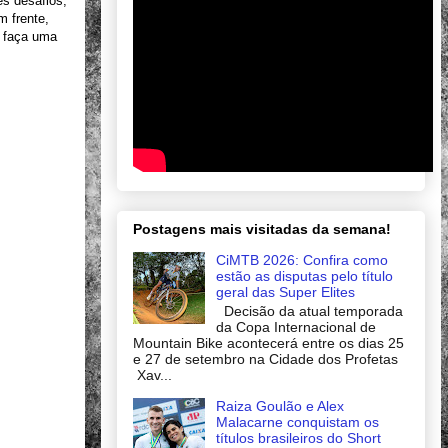
es desafios,
m frente,
, faça uma
Postagens mais visitadas da semana!
CiMTB 2026: Confira como
estão as disputas pelo título
geral das Super Elites
Decisão da atual temporada
da Copa Internacional de
Mountain Bike acontecerá entre os dias 25
e 27 de setembro na Cidade dos Profetas
Xav...
Raiza Goulão e Alex
Malacarne conquistam os
títulos brasileiros do Short