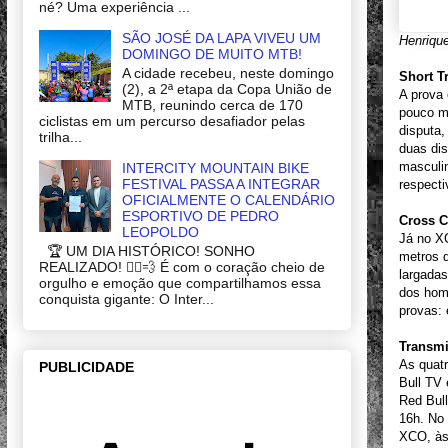
né? Uma experiência ...
SÃO JOSÉ DA LAPA VIVEU UM
Henrique
DOMINGO DE MUITO MTB!
A cidade recebeu, neste domingo
Short T
(2), a 2ª etapa da Copa União de
A prova 
MTB, reunindo cerca de 170
pouco ma
ciclistas em um percurso desafiador pelas
disputa,
trilha...
duas di
masculin
INTERCITY MOUNTAIN BIKE
FESTIVAL PASSA A INTEGRAR
respect
OFICIALMENTE O CALENDÁRIO
ESPORTIVO DE PEDRO
Cross C
LEOPOLDO
Já no XC
🏆 UM DIA HISTÓRICO! SONHO
metros d
REALIZADO! 🚴‍♂️💨 É com o coração cheio de
largadas
orgulho e emoção que compartilhamos essa
dos home
conquista gigante: O Inter...
provas: 
Transmi
As quatr
PUBLICIDADE
Bull TV 
Red Bull
16h. No 
XCO, às