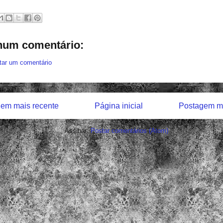
um comentário:
tar um comentário
em mais recente
Página inicial
Postagem ma
Assinar:
Postar comentários (Atom)