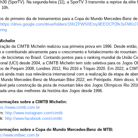
h30 (SporTV). Na segunda-feira (11), a SporTV 3 transmite a reprise da elite 
 10h.
tos do primeiro dia de treinamentos para a Copa do Mundo Mercedes-Benz d
:
https://drive.google.com/
drive/folders/
1NVZPWSfIEmy9EEOCPDfk3sFMlUJ7
ring
ichelin
ização da CIMTB Michelin realizou sua primeira prova em 1996. Desde então
 e contribuindo ativamente para o crescimento e fortalecimento do mountain 
de bicicletas no Brasil. Contando pontos para o ranking mundial da União Cic
ional (UCI) desde 2004, a CIMTB Michelin tem sido seletiva para os Jogos O
los de Pequim 2008, Londres 2012, Rio 2016 e Tóquio 2020. Em 2022, a CIM
á ainda mais sua relevância internacional com a realização da etapa de aber
 Mundo Mercedes-Benz de Mountain Bike 2022, em Petrópolis. Além disso, f
vel pela construção da pista de mountain bike dos Jogos Olímpicos Rio 201
rada uma das melhores da história dos Jogos desde 1996.
formações sobre a CIMTB Michelin:
tps://www.cimtb.com.br
am:
http://www.instagra
m.com/cimtb
ok:
http://www.facebook.
com/cimtb/
formações sobre a Copa do Mundo Mercedes-Benz de MTB:
tp://www.mtbwc.com.br