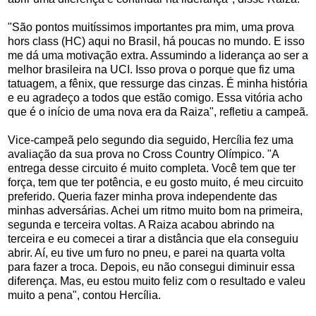
"São pontos muitíssimos importantes pra mim, uma prova
hors class (HC) aqui no Brasil, há poucas no mundo. E isso
me dá uma motivação extra. Assumindo a liderança ao ser a
melhor brasileira na UCI. Isso prova o porque que fiz uma
tatuagem, a fênix, que ressurge das cinzas. É minha história
e eu agradeço a todos que estão comigo. Essa vitória acho
que é o início de uma nova era da Raiza", refletiu a campeã.
Vice-campeã pelo segundo dia seguido, Hercília fez uma
avaliação da sua prova no Cross Country Olímpico. "A
entrega desse circuito é muito completa. Você tem que ter
força, tem que ter potência, e eu gosto muito, é meu circuito
preferido. Queria fazer minha prova independente das
minhas adversárias. Achei um ritmo muito bom na primeira,
segunda e terceira voltas. A Raiza acabou abrindo na
terceira e eu comecei a tirar a distância que ela conseguiu
abrir. Aí, eu tive um furo no pneu, e parei na quarta volta
para fazer a troca. Depois, eu não consegui diminuir essa
diferença. Mas, eu estou muito feliz com o resultado e valeu
muito a pena", contou Hercília.