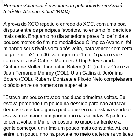
Henrique Avancini é ovacionado pela torcida em Araxá
(Crédito: Alemão Silva/CBMM)
A prova do XCO repetiu o enredo do XCC, com uma boa
disputa entre os principais favoritos, no entanto foi decidida
mais cedo. Enquanto no dia anterior a prova foi definida a
poucos metros do fim, na modalidade Olímpica Avancini foi
minando seus rivais volta após volta, para vencer com certa
folga, em 1h25min46, vantagem de 1min15 para o vice-
campeão, José Gabriel Marques. O top 5 teve ainda
Guilherme Muller, Jhonnatan Botero (COL) e Luiz Cocuzzi.
Juan Fernando Monroy (COL), Ulan Galinski, Jerónimo
Botero (COL), Rubens Donizete e Flavio Neto completaram
o pódio entre os homens na super elite.
"Estava um pouco travado nas duas primeiras voltas. Eu
estava perdendo um pouco na descida para não arriscar
demais e acertar alguma pedra que eu não estava vendo e
estava queimando um pouquinho nas subidas. A partir da
terceira volta, o Muller encostou no grupo da frente e a
gente começou um ritmo um pouco mais constante. Aí, eu
entrei um pouquinho na prova e no meio da terceira volta eu