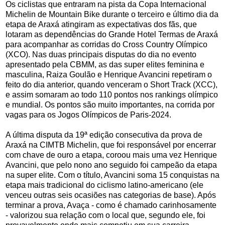
Os ciclistas que entraram na pista da Copa Internacional
Michelin de Mountain Bike durante o terceiro e último dia da
etapa de Araxá atingiram as expectativas dos fãs, que
lotaram as dependências do Grande Hotel Termas de Araxá
para acompanhar as corridas do Cross Country Olímpico
(XCO). Nas duas principais disputas do dia no evento
apresentado pela CBMM, as das super elites feminina e
masculina, Raiza Goulão e Henrique Avancini repetiram o
feito do dia anterior, quando venceram o Short Track (XCC),
e assim somaram ao todo 110 pontos nos rankings olímpico
e mundial. Os pontos são muito importantes, na corrida por
vagas para os Jogos Olímpicos de Paris-2024.
A última disputa da 19ª edição consecutiva da prova de
Araxá na CIMTB Michelin, que foi responsável por encerrar
com chave de ouro a etapa, coroou mais uma vez Henrique
Avancini, que pelo nono ano seguido foi campeão da etapa
na super elite. Com o título, Avancini soma 15 conquistas na
etapa mais tradicional do ciclismo latino-americano (ele
venceu outras seis ocasiões nas categorias de base). Após
terminar a prova, Avaça - como é chamado carinhosamente
- valorizou sua relação com o local que, segundo ele, foi