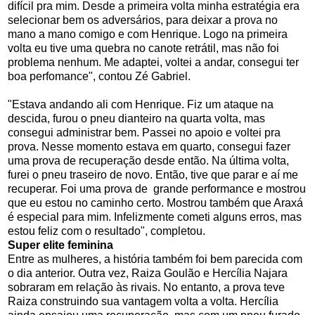
difícil pra mim. Desde a primeira volta minha estratégia era
selecionar bem os adversários, para deixar a prova no
mano a mano comigo e com Henrique. Logo na primeira
volta eu tive uma quebra no canote retrátil, mas não foi
problema nenhum. Me adaptei, voltei a andar, consegui ter
boa perfomance", contou Zé Gabriel.
"Estava andando ali com Henrique. Fiz um ataque na
descida, furou o pneu dianteiro na quarta volta, mas
consegui administrar bem. Passei no apoio e voltei pra
prova. Nesse momento estava em quarto, consegui fazer
uma prova de recuperação desde então. Na última volta,
furei o pneu traseiro de novo. Então, tive que parar e aí me
recuperar. Foi uma prova de grande performance e mostrou
que eu estou no caminho certo. Mostrou também que Araxá
é especial para mim. Infelizmente cometi alguns erros, mas
estou feliz com o resultado", completou.
Super elite feminina
Entre as mulheres, a história também foi bem parecida com
o dia anterior. Outra vez, Raiza Goulão e Hercília Najara
sobraram em relação às rivais. No entanto, a prova teve
Raiza construindo sua vantagem volta a volta. Hercília