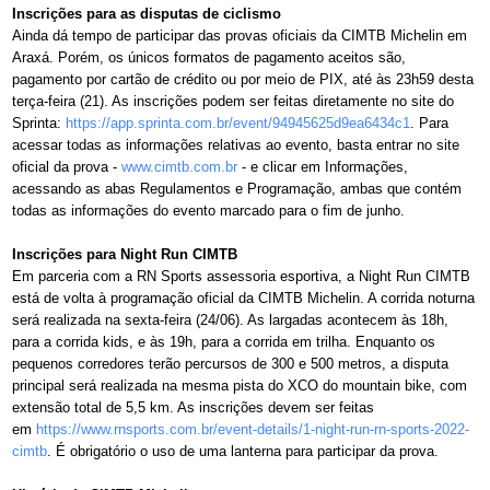
Inscrições para as disputas de ciclismo
Ainda dá tempo de participar das provas oficiais da CIMTB Michelin em
Araxá. Porém, os únicos formatos de pagamento aceitos são,
pagamento por cartão de crédito ou por meio de PIX, até às 23h59 desta
terça-feira (21). As inscrições podem ser feitas diretamente no site do
Sprinta:
https://app.sprinta.com.br/
event/94945625d9ea6434c1
. Para
acessar todas as informações relativas ao evento, basta entrar no site
oficial da prova -
www.cimtb.com.br
- e clicar em Informações,
acessando as abas Regulamentos e Programação, ambas que contém
todas as informações do evento marcado para o fim de junho.
Inscrições para Night Run CIMTB
Em parceria com a RN Sports assessoria esportiva, a Night Run CIMTB
está de volta à programação oficial da CIMTB Michelin. A corrida noturna
será realizada na sexta-feira (24/06). As largadas acontecem às 18h,
para a corrida kids, e às 19h, para a corrida em trilha. Enquanto os
pequenos corredores terão percursos de 300 e 500 metros, a disputa
principal será realizada na mesma pista do XCO do mountain bike, com
extensão total de 5,5 km. As inscrições devem ser feitas
em
https://www.rnsports.com.br/
event-details/1-night-run-rn-
sports-2022-
cimtb
. É obrigatório o uso de uma lanterna para participar da prova.