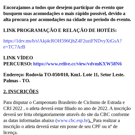
Encorajamos a todos que desejem participar do evento que
busquem suas acomodações o mais rápido possível, devido a
alta procura por acomodações na cidade no período do evento.
LINK PROGRAMAÇÃO E RELAÇÃO DE HOTÉIS:
https://1drv.ms/b/s!Akj4cROH596QhZ4F2uziFNDvyXtGsA?
e=TC7ArB
LINK VÍDEO
PERCURSO:
https://www.relive.cc/view/vdvmKXW58N6
Endereço: Rodovia TO-050/010, Km1. Lote 11, Setor Leste.
Palmas - TO.
2. INSCRIÇÕES
Para disputar o Campeonato Brasileiro de Ciclismo de Estrada e
CRI 2022 , o atleta deverá estar filiado no ano de 2022. A inscrição
deverá ser feita obrigatoriamente através do site da CBC conforme
as datas informadas abaixo (
www.cbc.esp.br
)
.
Para realizar a
inscrição o atleta deverá estar em posse de seu CPF ou nº de
licença.