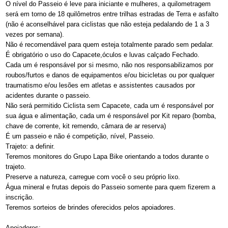
O nível do Passeio é leve para iniciante e mulheres, a quilometragem
será em torno de 18 quilômetros entre trilhas estradas de Terra e asfalto
(não é aconselhável para ciclistas que não esteja pedalando de 1 a 3
vezes por semana).
Não é recomendável para quem esteja totalmente parado sem pedalar.
É obrigatório o uso do Capacete,óculos e luvas calçado Fechado.
Cada um é responsável por si mesmo, não nos responsabilizamos por
roubos/furtos e danos de equipamentos e/ou bicicletas ou por qualquer
traumatismo e/ou lesões em atletas e assistentes causados por
acidentes durante o passeio.
Não será permitido Ciclista sem Capacete, cada um é responsável por
sua água e alimentação, cada um é responsável por Kit reparo (bomba,
chave de corrente, kit remendo, câmara de ar reserva)
É um passeio e não é competição, nível, Passeio.
Trajeto: a definir.
Teremos monitores do Grupo Lapa Bike orientando a todos durante o
trajeto.
Preserve a natureza, carregue com você o seu próprio lixo.
Água mineral e frutas depois do Passeio somente para quem fizerem a
inscrição.
Teremos sorteios de brindes oferecidos pelos apoiadores.
Apoiadores: